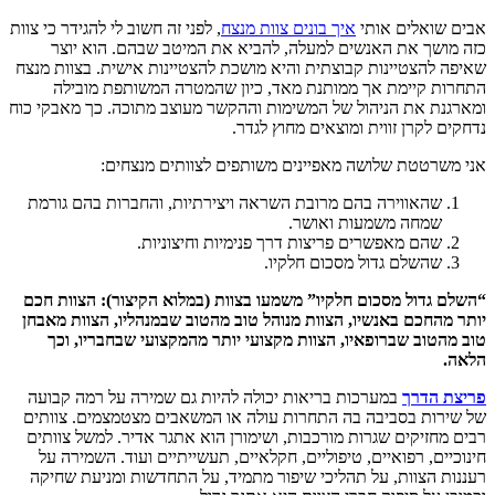
אבים שואלים אותי
איך בונים צוות מנצח
, לפני זה חשוב לי להגידר כי צוות
כזה מושך את האנשים למעלה, להביא את המיטב שבהם. הוא יוצר
שאיפה להצטיינות קבוצתית והיא מושכת להצטיינות אישית. בצוות מנצח
התחרות קיימת אך ממותנת מאד, כיון שהמטרה המשותפת מובילה
ומארגנת את הניהול של המשימות וההקשר מעוצב מתוכה. כך מאבקי כוח
נדחקים לקרן זווית ומוצאים מחוץ לגדר.
אני משרטטת שלושה מאפיינים משותפים לצוותים מנצחים:
שהאווירה בהם מרובת השראה ויצירתיות, והחברות בהם גורמת
שמחה משמעות ואושר.
שהם מאפשרים פריצות דרך פנימיות וחיצוניות.
שהשלם גדול מסכום חלקיו.
“השלם גדול מסכום חלקיו” משמעו בצוות (במלוא הקיצור): הצוות חכם
יותר מהחכם באנשיו, הצוות מנוהל טוב מהטוב שבמנהליו, הצוות מאבחן
טוב מהטוב שברופאיו, הצוות מקצועי יותר מהמקצועי שבחבריו, וכך
הלאה.
פריצת הדרך
במערכות בריאות יכולה להיות גם שמירה על רמה קבועה
של שירות בסביבה בה התחרות עולה או המשאבים מצטמצמים. צוותים
רבים מחזיקים שגרות מורכבות, ושימורן הוא אתגר אדיר. למשל צוותים
חינוכיים, רפואיים, טיפוליים, חקלאיים, תעשייתיים ועוד. השמירה על
רעננות הצוות, על תהליכי שיפור מתמיד, על התחדשות ומניעת שחיקה