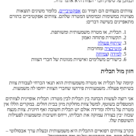
וכמובן על סיפוק חברי הצוות היא אתגר גדול.
צוותים מנצחים הם תמיד גם
אפקטיבייים
, כלומר משיגים תוצאות
מצוינות במשימות ובמימוש המטרה שלהם. צוותים אפקטיביים בתורם
מתאפיינים בשישה דברים:
תכלית, או מטרה משמעותית ומשותפת.
תקשורת פתוחה ואמון
שיתוף פעולה
מוטיבציה
ומחויבות
למידה
ו
צמיחה
כישורים משלימים ואישיות מגוונות של חברי הצוות
חזון מול תכלית
קיומה של תכלית או מטרה משמעותית הוא תנאי הכרחי לעבודת צוות
בשיתוף פעולה. משמעותית פירושו שחברי הצוות ייחסו לה משמעות.
אני רוצה לעשות הבחנה בין תכלית לבין מטרה: תכלית אופיינית לצוותים
המטפלים בשוטף, למשל צוות מחלקת מיון בבית חולים. במקרים הללו אין
מטרת על גדולה ומדידה אולם יש תכלית חשובה ואף חיונית. צוות מנצח
שכזה יבין בצורה עמוקה את תכליתו, וייחס חשיבות ומשמעות לפעילות
השוטפת שלו.
בקרב צוותים רפואיים התכלית היא משמעותית ובעלת ערך אבסולוטי –