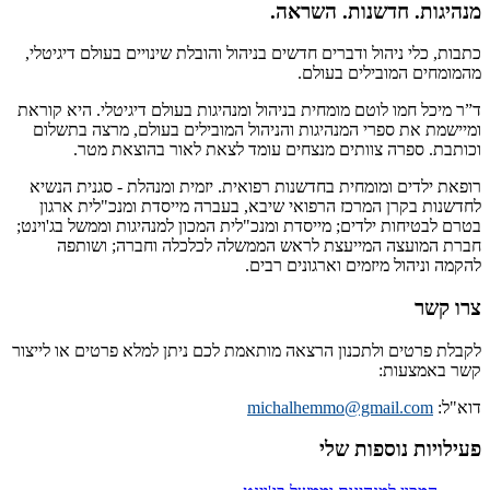
מנהיגות. חדשנות. השראה.
כתבות, כלי ניהול ודברים חדשים בניהול והובלת שינויים בעולם דיגיטלי,
מהמומחים המובילים בעולם.
ד”ר מיכל חמו לוטם מומחית בניהול ומנהיגות בעולם דיגיטלי. היא קוראת
ומיישמת את ספרי המנהיגות והניהול המובילים בעולם, מרצה בתשלום
וכותבת. ספרה צוותים מנצחים עומד לצאת לאור בהוצאת מטר.
רופאת ילדים ומומחית בחדשנות רפואית. יזמית ומנהלת - סגנית הנשיא
לחדשנות בקרן המרכז הרפואי שיבא, בעברה מייסדת ומנכ"לית ארגון
בטרם לבטיחות ילדים; מייסדת ומנכ"לית המכון למנהיגות וממשל בג'וינט;
חברת המועצה המייעצת לראש הממשלה לכלכלה וחברה; ושותפה
להקמה וניהול מיזמים וארגונים רבים.
צרו קשר
לקבלת פרטים ולתכנון הרצאה מותאמת לכם ניתן למלא פרטים או לייצור
קשר באמצעות:
דוא"ל:
michalhemmo@gmail.com
פעילויות נוספות שלי