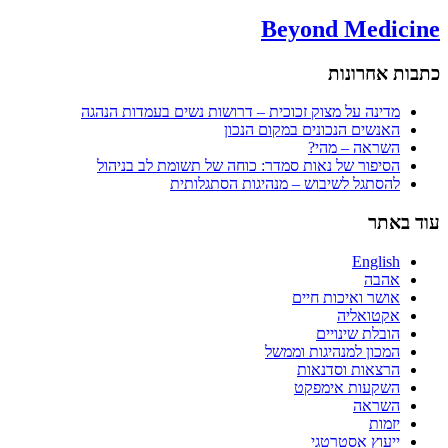
Beyond Medicine
כתבות אחרונות
מדינה על מצוק זכוכית – דרושות נשים בעמדות הנהגה
האנשים הנכונים במקום הנכון
השראה – מהי?
הסיפור של נאות סמדר: כוחה של תשומת לב בניהול
להסתגל לשיבוש – מנהיגות הסתגלותית
עוד באתר
English
אהבה
אושר ואיכות חיים
אקטואליה
הובלת שינויים
המכון למנהיגות וממשל
הרצאות וסדנאות
השקעות אימפקט
השראה
יזמות
ייעוץ אסטרטגי