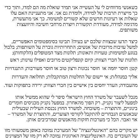
כשאנשי מדווחים לי על העשייה אני תמיד שואלת מה הם למדו, ותוך כדי
כך מייצרת תרבות של למידה, ולומדת גם אני. אני מתעניינת האם עלו
שאלות או רעיונות חדשים שלא קשורים למשימה. כך אני מתעשרת,
מדגימה למידה, מעודדת תקשורת ויוצרת מרחבי חשיבה והיוועצות
משותפים.
כיצד תדעו שבצוות שלכם יש בעיה? תביטו בסימפטומים האפשריים,
למשל עזיבות מרובות של אנשים; התחרותיות גוברת על השותפות; בלבול
בנוגע למשימות; טעויות ותאונות; תלונות מצד המטופלים (הלקוחות);
תלונות של חברי הצוות; קיום קונפלי
קטים מרובים ואפילו עוינות; ראש
קטן: חוסר יוזמה או חוסר נכונות ורצון טוב או חוסר מעורבות; התנגדויות
אליך כמנהל/ת; אי יישום של החלטות המתקבלות; תחלואה והעדרות
מהעבודה; העדר יחסים בין אישיים בין חברי הצוות; ירידה בתפוקות ועוד.
מנכל לשעבר של משרד החוץ הישראלי סיפר לי שהוא ממשיל אותו
למפעל ליצור נקניק, רק הפוך מהאחרון. במפעל נקניק מכניסים חומרים
בינוניים, והתוצרת – משובחה. למשרד החוץ נכנסת העילית שבעילית
שבאנשים הנבחרים להתקבל לקורסי הצוערים, והתוצרת של המשרד –
אוי ואבוי. הכל כי מערכות חזקות מהאנשים שמרכיבים אותן.
יש מקרים בהם “האינטליגנציה” של המערכת נמוכה באופן משמעותי מזו
של העובדים בה. האינטליגנציה הארגונית נמוכה לא רק מזו של המצוינים