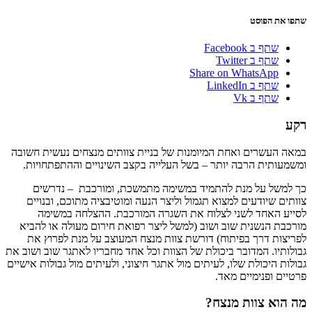
שתפו את הפוסט
שתף ב Facebook
שתף ב Twitter
Share on WhatsApp
שתף ב LinkedIn
שתף ב Vk
רקע
במאה העשרים ואחת המיומנות של בניית צוותים מנצחים נעשית חשובה
ומשמעותית הרבה יותר – בשל העלייה בקצב השינויים וההתפתחויות.
כך למשל על מנת להתמיד במשימה מתמשכת, ומורכבת – נדרשים
צוותים שיודעים למצוא תגמול וליצר הנעה ומוטיבציה מתוכם, ובנויים
לסייע האחד לשני לצלוח את השגרה המורכבת. ההצלחה במשימה
מורכבת הנשנית שוב ושוב (למשל ליצר רפואת חירום מעולה או להביא
לפריצות דרך בפיתוח) דורשת צוות מנצח המעוצב על מנת לפרוץ את
גבולותיו. המדובר ביכולת של הצוות וכל אחד מחבריו לאתגר שוב ושוב את
גבולות היכולת שלו, לעיתים מול אתגר חיצוני, ולעיתים מול גבולות אישיים
פרטיים ופנימיים מאד.
מה הוא צוות מנצח?