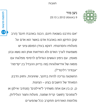
תגובות
ניצן מור
9 באוגוסט 2012 ב 23:13
אומר:
CONTACT US
“אם נחרבנו בשנאת חינם, ניבנה באהבת חינם” (הרב
קוק) התיקון הוא באהבת אדם באשר הוא אדם על
מעלותיו וחסרונותיו. דווקא בעידן הפוסט-ציוני יש
משמעות לערך האדם ולא האידאות אותן הוא נושא ובהן
מאמין. עם ניפוץ הגושים הגדולים לרסיסי מפלגות עם
מסווה של אידיאולוגיות (מה בדיוק ההבדל בין “קדימה”
“עבודה” ו”ליכוד”?).
ההשקעה צריכה להיות בחינוך, שיוויוניות, וחזוק הדבק
המאחד של היושבים בציון – הציונות.
כן, כן בין אם אתה משתייך ל”איילונים” (מנתיבי איילון) או
ל”צפונים” (תושבי קרית שמונה, מעלות וחצור הגלילית),
מלחמת האזרחים תתקרב ככל שהפערים