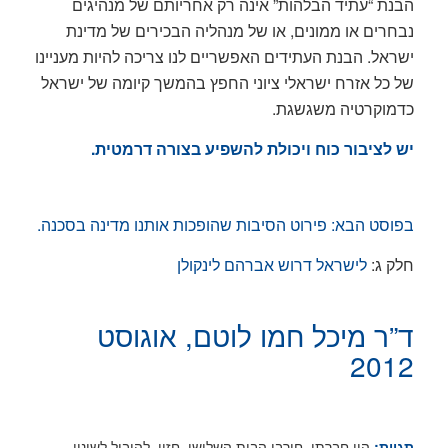
הבנת “עתיד הבלהות” אינה רק אחריותם של מנהיגים
נבחרים או ממונים, או של מנהליה הבכירים של מדינת
ישראל. הבנת העתידים האפשריים לנו צריכה להיות מעניינו
של כל אזרח ישראלי ציוני החפץ בהמשך קיומה של ישראל
כדמוקרטיה משגשגת.
יש לציבור כוח ויכולת להשפיע בצורה דרמטית.
בפוסט הבא:
פירוט הסיבות שהופכות אותנו מדינה בסכנה
.
חלק ג:
לישראל דרוש אברהם לינקולן
ד”ר מיכל חמו לוטם, אוגוסט
2012
הון חברתי
,
חורבן הבית השלישי
,
חזון
,
להוביל לשינוי
,
תגיות: