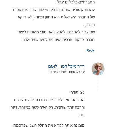
החברתיים-כלכליים יגדלו.
למרות קיטובים שונים, הדבק המאחד עדיין פרגמנטים
של החברה הישראלית הוא החזון הציוני (ולאו דווקא
היהודי).
שם צריך להתכנס ולהפעיל את טובי מהוחות ליצור
חברה צודקת, ערכית ושיוויונית למען עתיד ילדנו.
Reply
ד"ר מיכל חמו - לוטם
12 באוגוסט 2012 ב 00:23
אומר:
ניצן תודה,
מסכימה מאד לגבי יצירת חברה צודקת ערכית
והרבה יותר שוויונית, רק האיך קשה במיוחד, ויקח
דור,
מזמינה אותך לקרוא את החלק השני שפרסמתי