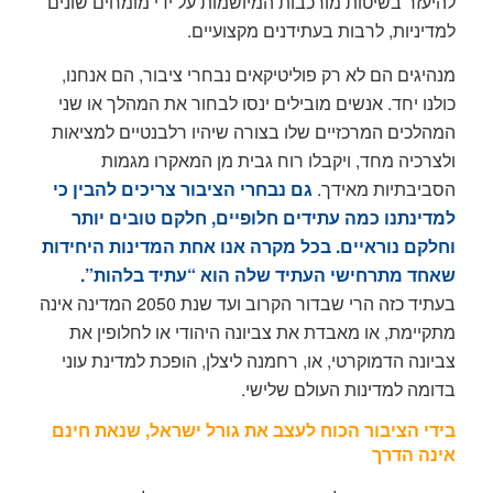
להיעזר בשיטות מורכבות המיושמות על ידי מומחים שונים
למדיניות, לרבות בעתידנים מקצועיים.
מנהיגים הם לא רק פוליטיקאים נבחרי ציבור, הם אנחנו,
כולנו יחד. אנשים מובילים ינסו לבחור את המהלך או שני
המהלכים המרכזיים שלו בצורה שיהיו רלבנטיים למציאות
ולצרכיה מחד, ויקבלו רוח גבית מן המאקרו מגמות
הסביבתיות מאידך.
גם נבחרי הציבור
צריכים להבין כי
למדינתנו כמה עתידים חלופיים, חלקם טובים יותר
וחלקם נוראיים. בכל מקרה אנו אחת המדינות היחידות
שאחד מתרחישי העתיד שלה הוא “עתיד בלהות”.
בעתיד כזה הרי שבדור הקרוב ועד שנת 2050 המדינה אינה
מתקיימת, או מאבדת את צביונה היהודי או לחלופין את
צביונה הדמוקרטי, או, רחמנה ליצלן, הופכת למדינת עוני
בדומה למדינות העולם שלישי.
בידי הציבור הכוח לעצב את גורל ישראל, שנאת חינם
אינה הדרך