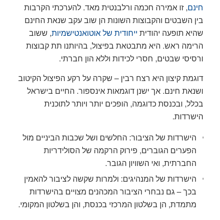
חינם
, זו אמירה חכמה ורלבנטית מאד. להערכתי הקרבות
בין השבטים והקבוצות השונות הן שוב עקב שנאת החינם
שהיא תופעה יהודית
ייחודית של אוטואנטישמיות
, ששוב
הרימה ראש. היא מתבטאת בפיצול, בהיותנו תת קבוצות
ורסיסי שבטים, חסרי לכידות וללא הון חברתי.
דוגמת קיצון היא רצח רבין – שקרה על רקע הפיצול הקיטוב
ושנאת חינם. אך ישנן דוגמאות אינספור. החיים בישראל
בכלל, ובכנסת כדוגמה, הופכים יותר ויותר לתוכנית
הישרדות.
הישרדות של הציבור: החלשים ושל שכבות הביניים מול
הפערים הגוברים, פירוק הרקמה של הסולידריות
החברתית, ואי השוויון הגובר.
הישרדות של המנהיגים: ולמרות שקשה לציבור להאמין
בכך – גם נבחרי הציבור המכהנים מצויים בהישרדות
מתמדת, הן בשלטון המרכזי בכנסת, והן בשלטון המקומי.