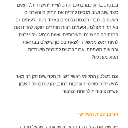
בכנסת, בדיוק כמו בתוכנית הטלוויזיה ‘הישרדות’, רואים
כיצד שוב ושוב מנסים להדיח את החזקים והערכיים
ראשונים. חברי הכנסת נלחמים באחד בשני, לעיתים גם
באותה המפלגה, ופעמים רבות חותרים דווקא להדיח את
המנהיג/ה המצוינת והאיכותי/ת. ואיזה מנהיג שפוי ירצה
להיות ראש ממשלה ולשאת בסיכון שישלם בבריאותו
ובריאות משפחתו עבור כרטיס לתוכנית הישרדות
מפוקפקת כזו?
וגם בשלטון המקומי ראשי רשויות מקדישים זמן רב מאד
להישרדות פוליטית וקרבות רחוב, זמן שרובו על חשבון
עשייה ציבורית לרווחת הציבור.
חורבן הבית השלישי
כיון ששנאת החינם כבר כאן, זו שבעטיה ישראל חרבה