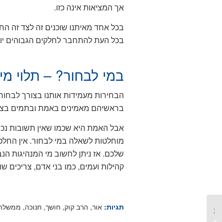
אך המציאות אינה כזו.
בכל אחד מאיתנו שוכנים זה לצד זה ה
בכל העת להתחבר לחלקים הגבוהים יות
במי לבחור? – תלוי מ
הבחירות מעמידות אותנו בצורך לבחור 
בראשיהם מאמינים באמת ובתמים בצדקת
אבל האמת היא שכמו שאין תשובות נכו
מוחלטות לשאלה במי לבחור. אין החלטה
שלכם. אז ניתן לחשוב מי המנהיגות הנ
קהילות ועמים, כמו בני אדם, צריכים 
אור
,
הרב קוק
,
חושך
,
חנוכה
,
ממשלה
תגיות:
על וורקוהוליזם, ניהול