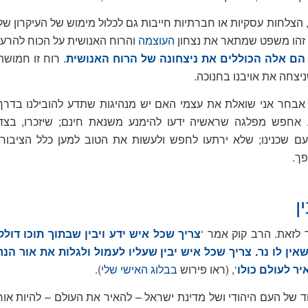
, הצלחות עסקיות או חברתיות חייבות גם לכלול מימוש של העיקרון של
 זהו משפט שמתאר את נצחון
העוצמה
והרוח האנושית על הכוח להרע.
 הם אלה הכוללים את ניצחונה של הרוח האנושית
.
רוח זו חמושה
ניצחה את אויבנו בחנוכה.
בחר אני שואלת את עצמי האם יש מנהיגות שתדע להובילנו בדרך
אחפש מפלגה שראשיה ידעו להימנע משנאת חינם; שיזכרו, בצד
עם שכנינו; שלא ירתעו לחפש ולעשות את הטוב למען כלל הציבור,
ך.
ן
זאת. הרב קוק אמר ‘
צריך שכל איש ידע ויבין שבתוך תוכו דולק
 שאין לו נר. צריך שכל איש יבין שעליו לעמול ולגלות את אור הנר
יר לעולם כולו
‘, (ראו פירוש
בבלוג האישי שלי
).
ד של העם היהודי ושל מדינת ישראל – להאיר את העולם – להיות אור