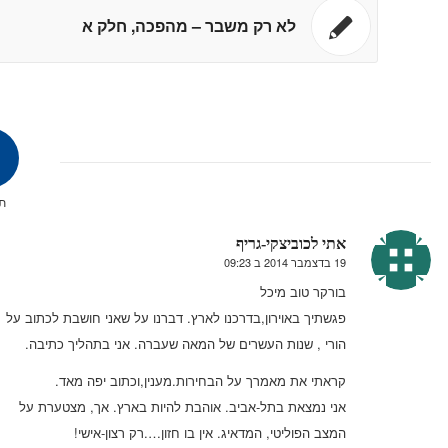
לא רק משבר – מהפכה, חלק א
תג
אתי לכוביצקי-גריף
19 בדצמבר 2014 ב 09:23
אומר:
בורקר טוב מיכל
פגשתיך באוירון,בדרכנו לארץ. דברנו על שאני חושבת לכתוב על
הורי , שנות העשרים של המאה שעברה. אני בתהליך כתיבה.
קראתי את מאמרך על הבחירות.מענין,וכתוב יפה מאד.
אני נמצאת בתל-אביב. אוהבת להיות בארץ. אך, מצטערת על
המצב הפוליטי, המדאיג. אין בו חזון….רק רצון-אישי!