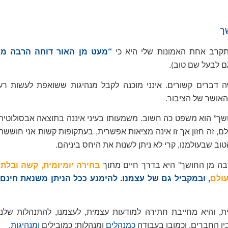
ך
תקרב אחת האמונות שלי היא כי
“
מעט מן האור דוחה הרבה מן
גם לבעל שם טוב).
ה דברים קשורים. אינני מוכנה לקבל מנהיגות ששואפת לעשות רע
האושר של הציבור.
ושך” הוא משפט כה חשוב. משמעותו בעיני איננה בתוצאה אבסולוטית
, זה חזון אך זו אינה מציאות אפשרית, בעתקופות קשות אני חוששת
טוב שבעולמנו, קרי לא ניתן לשנות את היחס ביניהם.
ה מן החושך” היא בדרך חיים מתוך
בחירה יומיומית, קשה ובלתי
ולם
, ובמקביל גם של עצמנו. להימנע ככל הניתן מ
שנאת חינם
ית, והיא מחייבת חתירה למודעות עצמית, לעצמנו, להתנהלות שלנו
ן החברים, וכמובן בעבודה
כמנהלים
ומנהלות; כמובילים
ומנהיגות
.