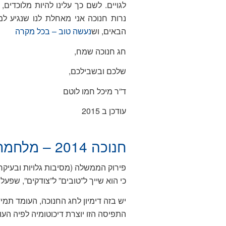
לגויים. לשם כך עלינו להיות מלוכדים, 
נרות חנוכה אני מאחלת לנו שנגיע למצ
הבאים, וש
נעשה טוב – בכל מקרה
חג חנוכה שמח,
שלכם ובשבילכם,
ד”ר מיכל חמו לוטם
עודכן ב 2015
חנוכה 2014 – מלחמת בני אור בבני חושך?
פירוק הממשלה (מסיבות גלויות ובעיקר 
כי הוא שייך ל”טובים” ל”צודקים”, שפעלו
יש בזה דימיון לחג החנוכה, העומד תמ
התפיסה הזו יוצרת דיכוטומיה לפיה העו