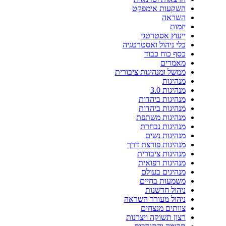
השקעות אימפקט
השראה
יזמות
ייעוץ אסטרטגי
כלי ניהול ואסטרטגיה
כסף כוח כבוד
מאמרים
ממשל ומנהיגות ציבורית
מנהיגות
מנהיגות 3.0
מנהיגות ביהדות
מנהיגות ביהדות
מנהיגות משתפת
מנהיגות נבחרת
מנהיגות נשים
מנהיגות פורצת דרך
מנהיגות ציבורית
מנהיגות רפואית
מנהיגים בעולם
משמעות בחיים
ניהול חדשנות
ניהול מעורר השראה
צוותים מנצחים
רצון תשוקה ויצרנות