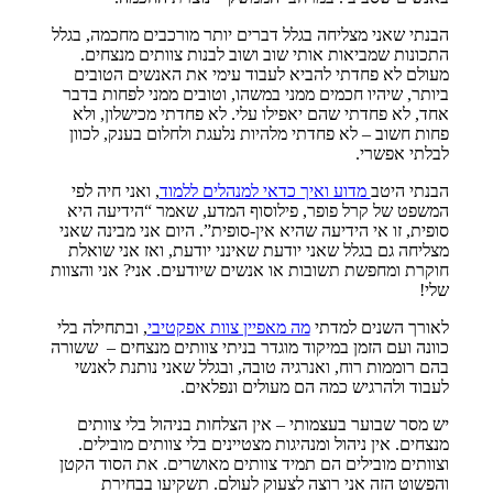
הבנתי שאני מצליחה בגלל דברים יותר מורכבים מחכמה, בגלל
התכונות שמביאות אותי שוב ושוב לבנות צוותים מנצחים.
מעולם לא פחדתי להביא לעבוד עימי את האנשים הטובים
ביותר, שיהיו חכמים ממני במשהו, וטובים ממני לפחות בדבר
אחד, לא פחדתי שהם יאפילו עלי. לא פחדתי מכישלון, ולא
פחות חשוב – לא פחדתי מלהיות נלעגת ולחלום בענק, לכוון
לבלתי אפשרי.
הבנתי היטב
מדוע ואיך כדאי למנהלים ללמוד
, ואני חיה לפי
המשפט של קרל פופר, פילוסוף המדע, שאמר “הידיעה היא
סופית, זו אי הידיעה שהיא אין-סופית”. היום אני מבינה שאני
מצליחה גם בגלל שאני יודעת שאינני יודעת, ואז אני שואלת
חוקרת ומחפשת תשובות או אנשים שיודעים. אני? אני והצוות
שלי!
לאורך השנים למדתי
מה מאפיין צוות אפקטיבי
, ובתחילה בלי
כוונה ועם הזמן במיקוד מוגדר בניתי צוותים מנצחים – ששורה
בהם רוממות רוח, ואנרגיה טובה, ובגלל שאני נותנת לאנשי
לעבוד ולהרגיש כמה הם מעולים ונפלאים.
יש מסר שבוער בעצמותי – אין הצלחות בניהול בלי צוותים
מנצחים. אין ניהול ומנהיגות מצטיינים בלי צוותים מובילים.
וצוותים מובילים הם תמיד צוותים מאושרים. את הסוד הקטן
והפשוט הזה אני רוצה לצעוק לעולם. תשקיעו בבחירת