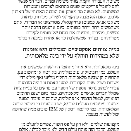
משיטת העבודה הקמת צוותי משימה זמניים, דבר המאפשר
להם להוביל פרויקטים שונים בהתאם לצרכים והמטרות
המשתנים. לא משנה מה מארגן את המבנה הארגוני של הארגון
שלכם, האם הוא מבנה פונקציונלי (שיווק, מכירות, פיתוח,
משאבי אנוש, כספים) פרויקטאלי, מטריציוני או הברידי, אתם
משתמשים יותר ויותר בצוותים. כיום ארגונים הרבה יותר
גמישים, מהירים, ומבינים את כוחם של צוותים לקידום
מטרותיהם, בצורה שמשתלבת כך או אחרת במבנה הבסיסי.
בניית צוותים אפקטיביים ומובילים היא אומנות
שלא במהירות תוחלף על ידי בינה מלאכותית.
בינה מלאכותית היא אחד מתחומי החדשנות שמשנים את
העולם, כמו רובוטיקה, ננוטכנולוגיה, ביג דטה או מחשוב ענן.
התחזיות הן שבינה מלאכותית תחליף מיליוני ואף מיליארדי
משרות בשוק שנים הקרובות. למען האמת זו תהיה הזדמנות
עבורי לכתוב גרסה נוספת של הספר עם פרקים על בניית צוות
שכולל חברים אנושיים ומלאכותיים. כבר כיום ישנם תחומים
רפואיים, למשל הדמיה או פתולוגיה, שתוכנות עיבוד תמונה
מציעות פיענוחים מעולים לרופא, יש הטוענים כי ביצועי הבינה
המלאכותית, כמו לדוגמה ווטסון של IBM טובים ממה שהרופא
יכול לעשות בעצמו.
מקצועות שלמים, ולא רק על פס היצור, צפויים להעלם מן
העולם. הדבר הזה פותח עולם חדש ולא מוכר לכולנו, אולם