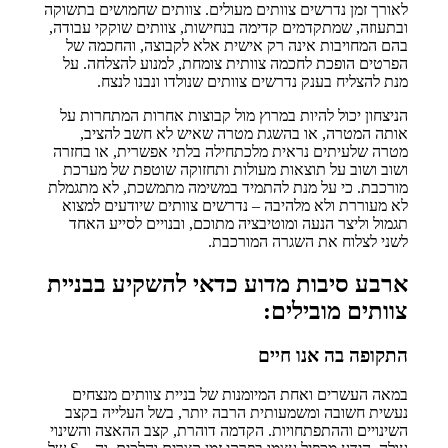
לאורך זמן נדרשים צוותים מעולים. צוותים שחמושים בתשוקה
ובתעוזה, שמתקדמים קדימה בנחישות, צוותים שוקקי עבודה,
בהם המחויבות אינה רק אישית אלא לקבוצה, והחכמה של
הפרטים הופכת לחכמה צוותית צומחת, למנוע להצלחה. על
מנת להצליח בענק נדרשים צוותים שנולדו ונבנו לנצח.
הניצחון יכול להיות במרוץ מול קבוצות אחרות המתחרות על
אותה המטרה, או בהשגת מטרה שאיש לא חשב להציב,
מטרה שלעיתים נראית מלכתחילה בלתי אפשרית, או בחזרה
ושוב ושוב על תוצאות מעולות ותחזוקה שוטפת של מערכת
מורכבת. כי על מנת להתמיד במשימה מתמשכת, לא מתגמלת
לא מעוררת ולא מלהיבה – נדרשים צוותים שיודעים למצוא
תגמול וליצר הנעה ומוטיבציה מתוכם, ובנויים לסייע האחד
לשני לצלוח את השגרה המורכבת.
ארבע סיבות מדוע כדאי להשקיע בבניית
צוותים מובילים:
התקופה בה אנו חיים
במאה העשרים ואחת המיומנות של בניית צוותים מנצחים
נעשית חשובה ומשמעותית הרבה יותר, בשל העלייה בקצב
השינויים וההתפתחויות. הקדמה דוהרת, קצב ההאצה והשינוי