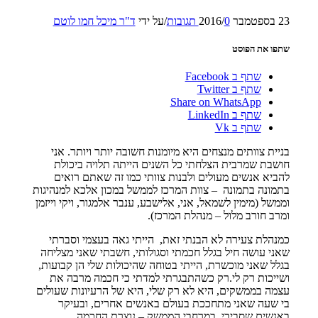
23 בספטמבר 2016
0 תגובות
/
/
על ידי
ד"ר מיכל חמו לוטם
שתפו את הפוסט
שתף ב Facebook
שתף ב Twitter
Share on WhatsApp
שתף ב LinkedIn
שתף ב Vk
בניית צוותים מנצחים היא מיומנות חשובה יותר ויותר. אני
חושבת שמרבית הצלחתי כל השנים הייתה תלויה ביכולת
להביא אנשים מעולים ולבנות צוותי כמו זה שאתם רואים
בתמונה בתמונה – צוות המרכז לממשל במכון אלכא למנהיגות
וממשל (מימין לשמאל, אני, אלישבע, ענבר אלמגור, ויקי וייזמן
ומרב חורב מלול – מנהלת המרכז).
כמנהלת צעירה לא הבנתי זאת, הייתי גאה בעצמי וסברתי
שאני עושה חיל בגלל חכמתי וסגולותי, חשבתי שאני מצליחה
בגלל שאני מוכשרת, הייתי בטוחה שהיכולות שלי הן קבועות,
ושייכות רק לי.רק כשהתבגרתי למדתי כי חכמה מרבה את
עצמה בממשקים, היא לא רק שלי, היא של הרעיונות שעולים
בי שעה שאני מתחככת בעולם באנשים אחרים, ובעיקר
באנשים שסביבי. במרחבי הממשק – נוצרת החכמה.