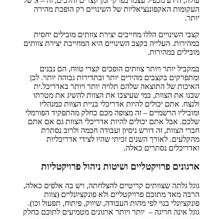
עולה, הידע מכפיל עצמו בפרקי זמן קצרים והלכים, וה – S של
העקומות האקפוננציאליות של השינויים רק הופכת מהירה
יותר.
קצבי השינויים הללו מחייבים יצירת צוותים מובילים יחסית
במהירות. העלייה בקצב השינויים היא המחייבת יצירת צוותים
מובילים במהירות.
במקביל יותר ויותר צוותים הופכים קצרי טווח, הם נבנים
ומתפרקים בקצבים מהירים יותר ובתדירות גבוהה יותר. לכן
האיכות של התוצאה שלהם תלויה יותר ויותר באדריכל.ית
שבנו את הצוות, במי שעיצבו את הצוות להשיג את מטרתו
ולנצח. אתם יכולים להיות אדריכלי בניית הצוות כמנהליו
ומוביליו הרשמיים – זה מצופה מכם כחלק מהתפקיד הפורמלי
שלכם. אבל אתם יכולים להיות אדריכלי הצוות גם אם אתם
חברי הצוות, זה דורש ניסיון ועבודה חכמה ולרוב נסתרת
מהקלעים. לאורך השנים זכיתי שהיו לצידי אדריכליות
ואדריכלים נסתרים כאלה.
ארגונים פרויקטליים ושיטות ניהול פרויקטליות
גוגל גלתה שצוותים קריטיים להצלחתה, ויש בה אלפים כאלה,
הרבה מאד מתוכם פרויקטליים ולא פונקציונליים (צוות
פונקציונלי בנוי לפי מהות העבודה, שיווק, פיתוח, תפעול וכו).
גוגל אינה חריגה – יותר ויותר ארגונים מטמיעים לתוכם כחלק