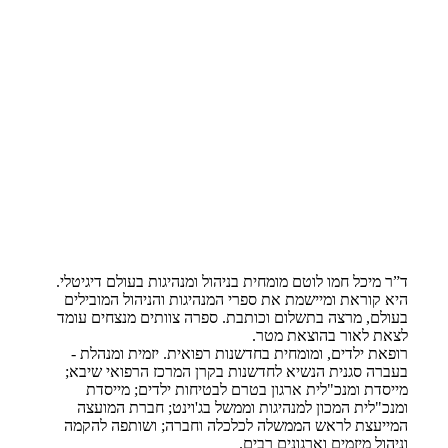
ד”ר מיכל חמו לוטם מומחית בניהול ומנהיגות בעולם דיגיטלי.
היא קוראת ומיישמת את ספרי המנהיגות והניהול המובילים
בעולם, מרצה בתשלום וכותבת. ספרה צוותים מנצחים עומד
לצאת לאור בהוצאת מטר.
רופאת ילדים, ומומחית בחדשנות רפואית. יזמית ומנהלת -
בעברה סגנית הנשיא לחדשנות בקרן המרכז הרפואי שיבא;
מייסדת ומנכ"לית ארגון בטרם לבטיחות ילדים; מייסדת
ומנכ"לית המכון למנהיגות וממשל בג'וינט; חברת המועצה
המייעצת לראש הממשלה לכלכלה וחברה; ושותפה להקמה
וניהול מיזמים וארגונים רבים.