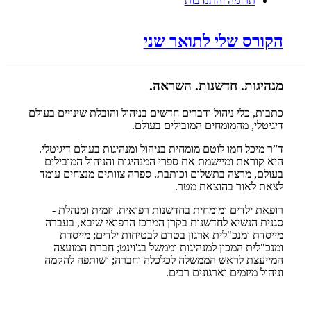
תרומה והתנדבות
הקורס שלי לתואר שני
מנהיגות. חדשנות. השראה.
כתבות, כלי ניהול ודברים חדשים בניהול והובלת שינויים בעולם
דיגיטלי, מהמומחים המובילים בעולם.
ד”ר מיכל חמו לוטם מומחית בניהול ומנהיגות בעולם דיגיטלי.
היא קוראת ומיישמת את ספרי המנהיגות והניהול המובילים
בעולם, מרצה בתשלום וכותבת. ספרה צוותים מנצחים עומד
לצאת לאור בהוצאת מטר.
רופאת ילדים ומומחית בחדשנות רפואית. יזמית ומנהלת -
סגנית הנשיא לחדשנות בקרן המרכז הרפואי שיבא, בעברה
מייסדת ומנכ"לית ארגון בטרם לבטיחות ילדים; מייסדת
ומנכ"לית המכון למנהיגות וממשל בג'וינט; חברת המועצה
המייעצת לראש הממשלה לכלכלה וחברה; ושותפה להקמה
וניהול מיזמים וארגונים רבים.