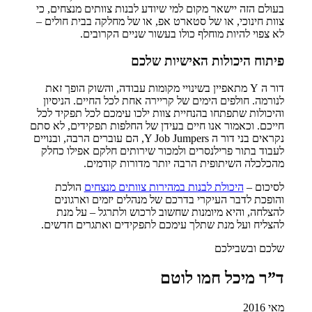
בעולם הזה יישאר מקום למי שיודע לבנות צוותים מנצחים, כי
צוות חינוכי, או של סטארט אפ, או של מחלקה בבית חולים –
לא צפוי להיות מוחלף כולו בעשור שניים הקרובים.
פיתוח היכולות האישיות שלכם
דור ה Y מתאפיין בשינויי מקומות עבודה, והשוק הופך זאת
לנורמה. חולפים הימים של קריירה אחת לכל החיים. הניסיון
והיכולות שתפתחו בהנחיית צוות ילכו עימכם לכל תפקיד לכל
חייכם. וכאמור אנו חיים בעידן של החלפות תפקידים, לא סתם
נקראים בני דור ה Y Job Jumpers, הם עוברים הרבה, ובנויים
לעבוד בתור פרילנסרים ולמכור שירותים חלקם אפילו כחלק
מהכלכלה השיתופית הרבה יותר מדורות קודמים.
לסיכום –
היכולת לבנות במהירות צוותים מנצחים
הולכת
והופכת לדבר העיקרי בדרכם של מנהלים יזמים וארגונים
להצלחה, והיא מיומנות שחשוב לרכוש ולתרגל – על מנת
להצליח ועל מנת שתלך עימכם לתפקידים ואתגרים חדשים.
שלכם ובשבילכם
ד”ר מיכל חמו לוטם
מאי 2016