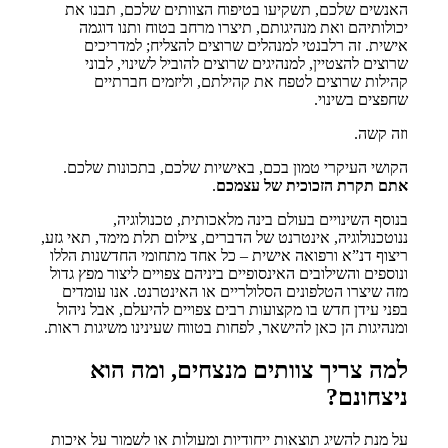
האנשים שלכם, תשקיעו בטיפוח הצוותים שלכם, תבנו את
יכולותיהם ואת מנהיגותם, תיצרו מרחב בטוח ותנו דוגמה
אישית. זה רלבנטי למנהלים שרוצים להצליח; למדריכים
שרוצים להצטיין, למנהיגים שרוצים להוביל לשינוי, לבוני
קהילות שרוצים לטפח את קהילתם, וליזמים חברתיים
שחפצים בשינוי.
וזה קשה.
הקושי העיקרי טמון בכם, באישיות שלכם, בתכונות שלכם.
אתם תקרת הזכוכית של עצמכם
.
בנוסף השינויים בעולם בינה מלאכותית, טכנולוגיה,
ננוטכנולוגיה, אינטרנט של הדברים, צילום תלת מימד, תאי גזע,
ריצוף דנ”א ורפואה אישית – כל אחד מתחומי החדשנות הללו
ונוספים והשילובים האינסופיים ביניהם צפויים ליצור מפץ גדול
מזה שיצרו הטלפונים הסלולריים או האינטרנט. אנו עומדים
בפני עידן חדש בו מקצועות רבים צפויים להיעלם, אבל ניהול
ומנהיגות הן כאן להישאר, לפחות בטווח שעינינו משיגות ראות.
למה צריך צוותים מנצחים, ומה הוא
ניצחונם?
על מנת להשיג תוצאות ייחודיות ומעולות או לשמור על איכות