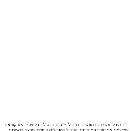
ד”ר מיכל חמו לוטם מומחית בניהול ומנהיגות בעולם דיגיטלי. היא קוראת
ומיישמת את ספרי המנהיגות והניהול המובילים בעולם, מרצה בתשלום