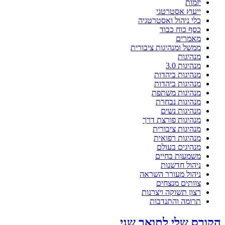
יזמות
ייעוץ אסטרטגי
כלי ניהול ואסטרטגיה
כסף כוח כבוד
מאמרים
ממשל ומנהיגות ציבורית
מנהיגות
מנהיגות 3.0
מנהיגות ביהדות
מנהיגות ביהדות
מנהיגות משתפת
מנהיגות נבחרת
מנהיגות נשים
מנהיגות פורצת דרך
מנהיגות ציבורית
מנהיגות רפואית
מנהיגים בעולם
משמעות בחיים
ניהול חדשנות
ניהול מעורר השראה
צוותים מנצחים
רצון תשוקה ויצרנות
תרומה והתנדבות
הקורס שלי לתואר שני