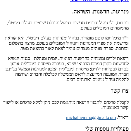
מנהיגות. חדשנות. השראה.
כתבות, כלי ניהול ודברים חדשים בניהול והובלת שינויים בעולם דיגיטלי,
מהמומחים המובילים בעולם.
ד”ר מיכל חמו לוטם מומחית בניהול ומנהיגות בעולם דיגיטלי. היא קוראת
ומיישמת את ספרי המנהיגות והניהול המובילים בעולם, מרצה בתשלום
וכותבת. ספרה צוותים מנצחים עומד לצאת לאור בהוצאת מטר.
רופאת ילדים ומומחית בחדשנות רפואית. יזמית ומנהלת - סגנית הנשיא
לחדשנות בקרן המרכז הרפואי שיבא, בעברה מייסדת ומנכ"לית ארגון
בטרם לבטיחות ילדים; מייסדת ומנכ"לית המכון למנהיגות וממשל בג'וינט;
חברת המועצה המייעצת לראש הממשלה לכלכלה וחברה; ושותפה
להקמה וניהול מיזמים וארגונים רבים.
צרו קשר
לקבלת פרטים ולתכנון הרצאה מותאמת לכם ניתן למלא פרטים או לייצור
קשר באמצעות:
דוא"ל:
michalhemmo@gmail.com
פעילויות נוספות שלי