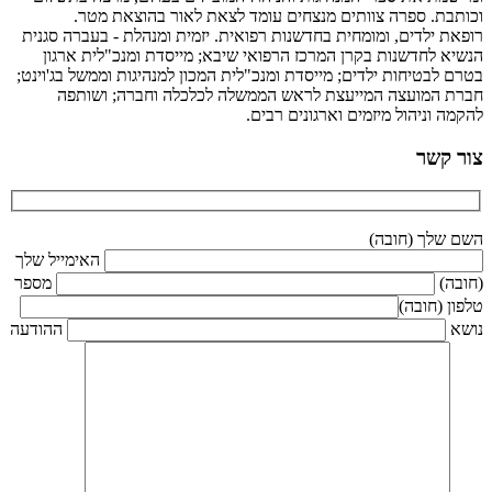
וכותבת. ספרה צוותים מנצחים עומד לצאת לאור בהוצאת מטר.
רופאת ילדים, ומומחית בחדשנות רפואית. יזמית ומנהלת - בעברה סגנית
הנשיא לחדשנות בקרן המרכז הרפואי שיבא; מייסדת ומנכ"לית ארגון
בטרם לבטיחות ילדים; מייסדת ומנכ"לית המכון למנהיגות וממשל בג'וינט;
חברת המועצה המייעצת לראש הממשלה לכלכלה וחברה; ושותפה
להקמה וניהול מיזמים וארגונים רבים.
צור קשר
השם שלך (חובה)
האימייל שלך
(חובה)
מספר
טלפון (חובה)
נושא
ההודעה