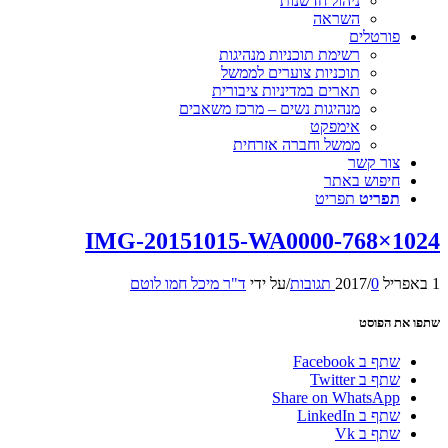
ניהול חדשנות
השראה
פורטלים
רשימת תוכניות מנהיגות
תוכניות צוערים לממשל
תארים במדיניות ציבורית
מנהיגות נשים – מרכז משאבים
אימפקט
ממשל וחברה אזרחית
צור קשר
חיפוש באתר
תפריט
תפריט
IMG-20151015-WA0000-768×1024
1 באפריל 2017
0 תגובות
/
/
על ידי
ד"ר מיכל חמו לוטם
שתפו את הפוסט
שתף ב Facebook
שתף ב Twitter
Share on WhatsApp
שתף ב LinkedIn
שתף ב Vk