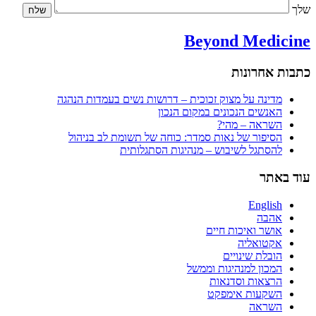
שלך
Beyond Medicine
כתבות אחרונות
מדינה על מצוק זכוכית – דרושות נשים בעמדות הנהגה
האנשים הנכונים במקום הנכון
השראה – מהי?
הסיפור של נאות סמדר: כוחה של תשומת לב בניהול
להסתגל לשיבוש – מנהיגות הסתגלותית
עוד באתר
English
אהבה
אושר ואיכות חיים
אקטואליה
הובלת שינויים
המכון למנהיגות וממשל
הרצאות וסדנאות
השקעות אימפקט
השראה