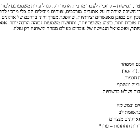
יצור, וגמישות – לדוגמה לעבוד מהבית או מרחוק. לנהל פחות משמעו גם לבזר
 חשיבה יצירתית על אתגרים מורכבים, צוותים מובילים הם כלי מרכזי לת
כון הם כמובן מאפשרים יצירתיות, שהופכת מצרך חיוני בדרכם של ארגונים 
ובות יותר, ביצוע משופר יותר, ותחושת משמעות גבוהה הרבה יותר.
אסטר
יותר
, ופוטנציאל הנטישה של עובדים בעולם ממהר ומשתנה רק עולה.
לם הממהר
(וההמון)
 חכמות
ומיה ומשתף
בות ושולט ברשתיות
ים ובמשימה
בתשומת לב
וארגונים מנצחים
רות תחתונות – ערך*