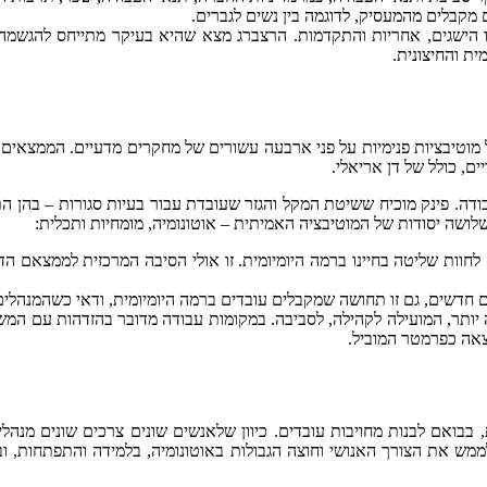
מקבלים מהמעסיק, לדוגמה בין נשים לגברים.
ו הישגים, אחריות והתקדמות. הרצברג מצא שהיא בעיקר מתייחס להגשמה 
ת והחיצונית.
מוטיבציות פנימיות על פני ארבעה עשורים של מחקרים מדעיים. הממצאים ש
ם, כולל של דן אריאלי.
ה. פינק מוכיח ששיטת המקל והגזר שעובדת עבור בעיות סגורות – בהן ה
ושה יסודות של המוטיבציה האמיתית – אוטונומיה, מומחיות ותכלית:
וק לחוות שליטה בחיינו ברמה היומיומית. זו אולי הסיבה המרכזית לממצא
ם חדשים, גם זו תחושה שמקבלים עובדים ברמה היומיומית, ודאי כשהמנהלי
ה יותר, המועילה לקהילה, לסביבה. במקומות עבודה מדובר בהזדהות עם המ
ת, בבואם לבנות מחויבות עובדים. כיוון שלאנשים שונים צרכים שונים מנ
לממש את הצורך האנושי וחוצה הגבולות באוטונומיה, בלמידה והתפתחות, 