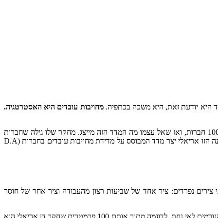
ד היא יודעת זאת, היא משכה בכתפיה.
מחויבות עובדים היא האסטרטגיה.
הממצא הזה עובר כחוט השני באינספור מחקרים. לדוגמה פרופ’ דן אריאלי איתר כ 100 מדדים לשביעות רצון מחויבות ומוטיבציה, ומדד אותם על 1000 חברות, ואז שאל עצמו מה המדד הזה מייצג. מחקר שלו גילה שחברות
שעובדיהן מחויבים עשו תוצאות עסקיות טובות מחברות במדד SP 500% ב12%. קרי להשקיע בשביעות רצון מוטיבציה ומחויבות הכי חשוב. לאור ההבנה הזו אריאלי יצר מדד המבוסס על מדידת מחויבות עובדים בחברות (D.A
 צירים נפרדים: ציר אחד של שביעות רצון מהעבודה וציר אחר של חוסר
חוסר שביעות הרצון לרוב נובעת מצרכים החיצוניים של העובד, בעיקר סביבת ותנאי העבודה, כמו מדיניות החברה, תנאי העבודה, שכר, תרבות הגורמים לאי נחת. לדוגמה מתוך אותם 100 פרמטרים שחקר דן אריאלי הוא