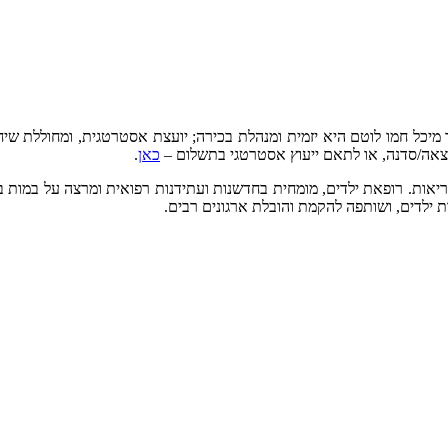
”ר מיכל חמו לוטם היא יזמית ומנהלת בכירה; יועצת אסטרטגית, ומחוללת ש
רצאה/סדנה, או לתאם ייעוץ אסטרטגי בתשלום –
כאן
.
ריאות. רופאת ילדים, מומחית בחדשנות ועתידנות רפואית ומרצה על במות 
ת ילדים, ושותפה להקמת והובלת ארגונים רבים.