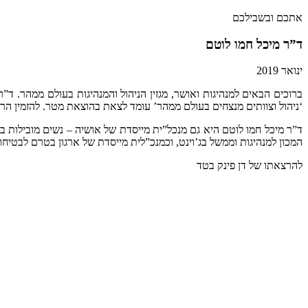
אתכם ובשבילכם
ד”ר מיכל חמו לוטם
ינואר 2019
ברוכים הבאים למנהיגות ואושר, מגזין הניהול והמנהיגות בעולם ממהר. ד
‘ניהול וצוותים מנצחים בעולם ממהר’ עומד לצאת בהוצאת מטר. להזמין ה
ד”ר מיכל חמו לוטם היא גם מנכל”ית מייסדת של אושיה – נשים מובילות ב
המכון למנהיגות וממשל בג’וינט, וכמנכ”לית מייסדת של ארגון בטרם לבטיחו
להרצאתו של דן פינק בטד