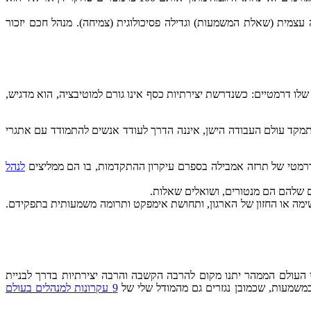
עצמית (שאלת המשמעות) וגדילה פסיכולוגית (צמיחה). מנהל חכם יזכור
לו דרמטיים: כשנדרשת יצירתיות כסף אינו גורם למוטיבציה, הוא מדגיש,
תמקד עולם העבודה הישן, איננה הדרך לעודד אנשים להתמודד עם אתגרי
ם הדרמטי של תרזה אמבילה בספרם עיקרון ההתקדמות, בו הם ממליצים
לנהל
ם שלהם הם מנטורים, ושואלים שאלות.
שימה או החזון של הארגון, ותחושת אימפקט ותרומה משמעותית בתפקידם.
הלי העולם הממהר יתנו מקום להרבה הקשבה והרבה יצירתיות בדרך לבניית
ובמשמעות, שכמובן נגזרים גם מהמודל שלי של
9 עקרונות למנהלים בעולם