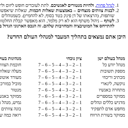
לנהל פחות
,
ולהיות מנטורים לאנשיכם
. לתת לעובדים חופש ליזום ול
לבנות צוותים מנצחים – באמצעות שאלות חכמות
, שאלות שיאפשרו
שותפות, (הרצאתו של דן פינק בטד בסוף, לא להחמיץ). כשמנוהלים נ
לשתף
– ניהול משתף הוא לא רק מלמד, הוא מאפשר קבלת החלטות ט
להתייחס אל המוטיבציה והמחויבות שלהם. זה הנכס הארגוני הגדול ב
היכן אתם נמצאים בתהליך המעבר למנהלי העולם החדש?
מנהל בעולם ישן
ציון נוכחי
מנהיגות בעו
מנהל יודע כל
1 – 2 – 3 – 4 – 5 – 6 – 7
חוכמת הצוות 
מספק תשובות
1 – 2 – 3 – 4 – 5 – 6 – 7
מעלה שאלות
מכתיב וריכוזי
1 – 2 – 3 – 4 – 5 – 6 – 7
מעודד אוטונ
נוקשה, לינארי
1 – 2 – 3 – 4 – 5 – 6 – 7
מוביל במורכ
מתחרה באנשיו
1 – 2 – 3 – 4 – 5 – 6 – 7
מנטור
ממוקד במספרים
1 – 2 – 3 – 4 – 5 – 6 – 7
ממוקד באנש
מדגיש כללים ונהלים
1 – 2 – 3 – 4 – 5 – 6 – 7
גמיש, מנהל 
מחפש אדם לתפקיד
1 – 2 – 3 – 4 – 5 – 6 – 7
בונה צוותים 
ממוקד בשורת הרווח
1 – 2 – 3 – 4 – 5 – 6 – 7
רואה כמה שו