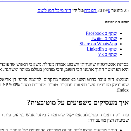
25 בינואר 2019
0 תגובות
/
/
על ידי
ד"ר מיכל חמו לוטם
שתפו את הפוסט
שתף ב Facebook
שתף ב Twitter
Share on WhatsApp
שתף ב LinkedIn
שתף ב Vk
בסדנת אסטרטגיה שהנחיתי השבוע אמרה מנהלת משאבי האנוש שהעובדים כב
היא הפרמטר התוך ארגוני הכי חשוב, והכי מוחמץ בעולם ממהר ומשתנה.
אמ
Index).
איך מעסיקים משפיעים על מוטיבציה?
פרדריק הרצברג, פסיכולוג אמריקאי שהתמחה ביחסי אנוש בניהול, פיתח 
שביעות רצון מהעבודה: