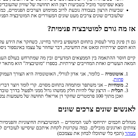
מצא שפרמטר מוביל בשביעות רצון הוא תחושה של שוויון שהעובדים 
שביעות הרצון בעבודה נובעת לרוב ממימוש הצרכים הפנימיים, כמ
שלעובדים שונים צרכים מעט שונים המעוררים את המוטיבציה הפנימי
אז מה גורם למוטיבציה פנימית?
גם דן פינק בחר לעסוק בתחום המשפיע ביותר בחיינו, כשחקר את הידע על 
הוא חוסם יצירתיות ומאט את החשיבה, דבר שחוזר על עצמו באינספור ניסויי
קיים חוסר ההתאמה בין הממצאים המדעיים ובין מה שמתרחש בעולם העבוד
המאה העשרים ואחת המחייבים יצירתיות. בספרו “מוטיבציה” הוא מתאר של
אוטונומיה
– כלומר, אני אדון לגורלי, האוטונומיה היא הצורך העמ
פחות
.
מומחיות
– אני משתפר ומתמחה בתחום מסוים. קרי לומד ויוצר דברי
תכלית
– הרצון שלי להיות חלק ממשהו גדול ממני ולפעול בדרך טוב
ואכן מתוך 100 פרמטרים שחקר דן אריאלי תחושה של משמעות נמצאה כפרמטר המוביל.
לאנשים שונים צרכים שונים
מנהלים חכמים יתייחסו לשני המימדים – המוטיבציות החיצוניות והפנימיו
צוותים וארגונים מובילים. כמה עקרונות לקחת איתכם שיסייעו לעובדים 
ממהר
(תכף כלי שתוכלו לבחון את עצמכם)