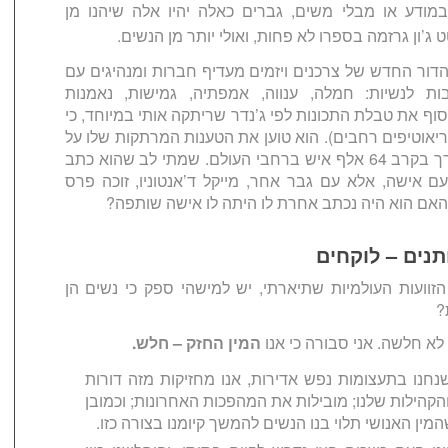
במודע או מבלי משים, גברים כאלה יהיו אלה שיהנו מן
ג’ון גרזמה
בספרו לא פחות, ואולי יותר מן הנשים.
דור החדש של צרכנים ויזמים מעדיף חברות ומנהיגים עם
ת לנשיות: חמלה, ענווה, אמפתיה, גמישות, נאמנות
סוף את טבלת התכונות לפי ג’נדר שריתקה אותי במיוחד, כי
יאוטיפים רחבים). הוא טוען את הטענות המרתקות שלו על
ברחבי העולם. שמתי
לב שהוא כתב
 אישה, אלא עם גבר אחר, מייקל ד’אנטוניו, זוכה פרס
 האם הוא היה נכתב אחרת לו היתה לו אישה שותפה?
ותנים – לוקחים
זוועות העולמיות שתיארתי, יש למישהי ספק כי נשים הן
?
לא חלשה. אני סבורה כי אנו
המין החזק – חלש.
 שנחנו בתעצומות נפש אדירות, אנו מחזיקות מזה דורות
הילות שלנו; מובילות את המהפכות האחרונות; וכמובן
שהמין האנושי תלוי בנו הנשים להמשך קיומנו בצורה כזו.