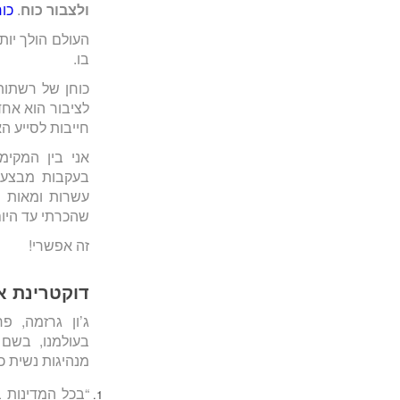
ולצבור כוח
.
כוח
העולם הולך יות
בו.
כוחן של רשתות
לציבור הוא אח
חייבות לסייע ה
בעקבות מבצע צ
עשרות ומאות נ
שהכרתי עד היום
זה אפשרי!
דוקטרינת א
ג’ון גרזמה, פ
בעולמנו, בשם 
מנהיגות נשית 
“בכל המדינות ב