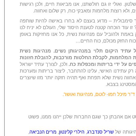
טון. ואולי זו גם חולשתנו, אנו מביאות חיים, ולכן רגישות
ם, ולא רוצות מלחמות ומאבקי כוח, רק שלום ואחווה.
ך סימבולית – מדוע בעצם לא בחרו באישה להיות שותפה
ו עוד הוכחה קטנה לטענת היסוד שלי, העולם לא יניח לנו
אמת ולהוביל עם מנהיגות נשית, כל אנו מחזיקות באופן
וח החזק מכולם, כוח החיים…
 עתיד היקום תלוי במנהיגותן נשים. מנהיגות נשית
 המלחמות, לקבלת החלטות מורכבות, להובלת חזונות
ם על ידי בריתות ומכפלות כח.
ולכן, לצורך עתיד ישראל
א רק עתידנו האישי, עלינו להתחבר, ליצור בריתות ומערכות
אחווה נשית שלא תפחת ואף תהיה חזקה יותר מזו שיוצרים
מסטינג בצבא.
ד”ר מיכל חמו- לוטם, מנהיגות ואושר.
 אם אהבתן כך שגם החברות שלכן ייהנו ממנו, פשוט
יגותה של
שריל סנדברג
,
הילרי קלינטון
,
מרים הנביאה
,