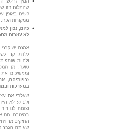
המין החלש: היי
שהתלות הזו של 
לשים באופן עק
ממקורות הכח…
כיום, נכון למ
לא עוזרות מספ
אמנם יש קרני א
ללדת, קרי לשל
ולהיות שותפות 
טועה. מן המפ
וממשיכים את ב
זכויותיהם, א
במערכות ובמדי
שאלתי את עצמ
ולפתע לא היית
וצומח לנו דור
במיטבה. הם א
החזקים מרוויחים
שאותם הגברים ש