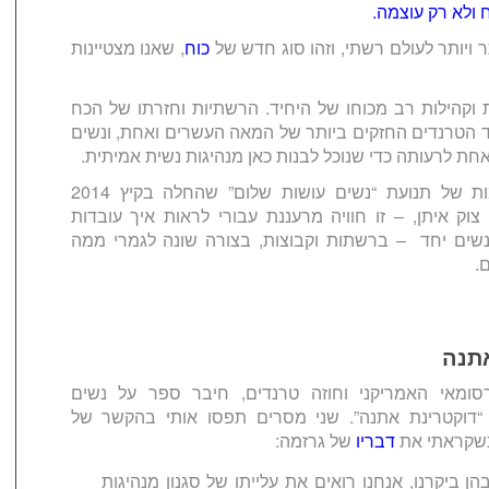
 ולא רק עוצמה.
ר ויותר לעולם רשתי, וזהו סוג חדש של
כוח
, שאנו מצטיינות
 וקהילות רב מכוחו של היחיד. הרשתיות וחזרתו של הכח
ד הטרנדים החזקים ביותר של המאה העשרים ואחת, ונשים
אחת לרעותה כדי שנוכל לבנות כאן מנהיגות נשית אמיתית.
אני בין המקימות של תנועת “נשים עושות שלום” שהחלה בקיץ 2014
וק איתן, – זו חוויה מרעננת עבורי לראות איך עובדות
שים יחד – ברשתות וקבוצות, בצורה שונה לגמרי ממה
.
תנה
רסומאי האמריקני וחוזה טרנדים, חיבר ספר על נשים
“דוקטרינת אתנה”. שני מסרים תפסו אותי בהקשר של
כשקראתי את
דבריו
של גרזמה:
הן ביקרנו, אנחנו רואים את עלייתו של סגנון מנהיגות