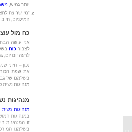
יותר גמיש,
משת
“מי שרוצה להצ
המילניום, חייב 
כח מול עוצ
אני עושה הבח
לצבור
כוח
בשקט
לרעה יום יום, ג
נכון – חיוני ש
את שפת הכוח, ו
בעולמם של גבר
מנהיגות נשית ט
מנהיגות נש
מנהיגות נשית
ה
במנהיגות המוש
זו המנהיגות ה
בעולמנו המורכ
כמה מנהיגים יש כאן