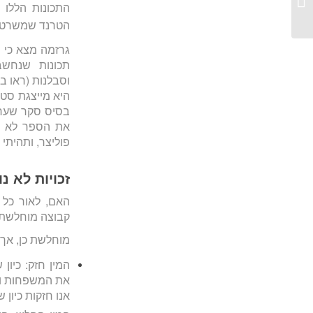
התכונות הללו 
הטרנד שמשרטט 
גרזמה מצא כי ה
תכונות שנחשבו
וסבלנות (ראו ב
היא מייצגת סטר
בסיס סקר שערך בקרב 64 אלף איש 
את הספר לא עם
פוליצר, ותהיתי
זכויות לא נ
האם, לאור כל ה
קבוצה מוחלשת
מוחלשת כן, אך 
המין חזק: כיון
את המשפחות והק
אנו חזקות כיון 