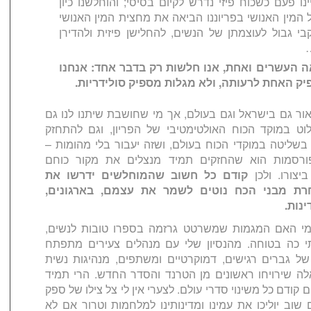
נו פעם כשכוח פיזי נדרש לקיום בסיסי; והוחלשנו כיון
המין האנושי בפריוננו הביאה את
מחצית המין האנושי
בי גבול לעוצמתן של הנשים, להחלישן פיזית ולהדירן
אה העשרים ואחת, אנו חלשות רק בדבר אחד: אנחנו
יק האחת לרעותה, ולא מגלות מספיק סולידריות.
ור גם בישראל וגם בעולם,
אך מי שחושבת שיתנו לנו גם
וט במוקד הכוח האולטימטיבי של הפריון, וגם להתחזק
בשליטה במוקדי הכוח בעולם, ושזה יעבור בלי מהומות –
ורסמות הוא שהחזקים תמיד מנצלים את מקור כוחם
יצורו. ולכן
קודם כל חשוב שהמוחלשים ידרשו את
חרת מבני הכח נוטים לשמר את עצמם, בארגונים,
נות.
י האם המגמות שמשרטט גרזמה בספרו טובות לנשים,
י כה בטוחה. מהנסיון שלי עם מנהלים צעירים מתפתח
 של גברים רגישים, דמוקרטיים ומשתפים, מנהיגות נשית
לה
שירויחו ראשונים מן הטרנד והסדר החדש. הרי תמיד
 קודם כל משינוי סדרי עולם. לצערי אין לי צל צילו של ספק
וב יוליכו את עמינו ומדינותינו למלחמות וטרור אם לא