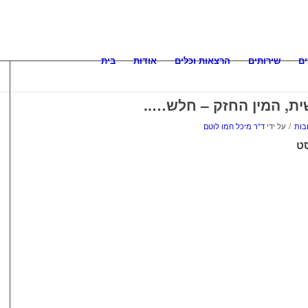
ם
שירותים
הרצאות וכלים
אודות
בית
ית, המין החזק – חלש…..
/
על ידי
ד"ר מיכל חמו לוטם
ט