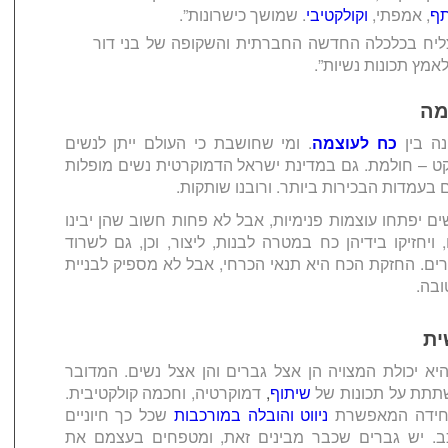
ף
, אמפתי,
וקולקטיבי
. שמושך כישרונות”.
ליח בכלכלה החדשה החברתית והשקופה של בני דור
לאמץ תכונות נשיות”.
מה
נה בין
כח לעוצמה
. ומי שחושבת כי העולם ייתן לנשים
 – חולמת. גם במדינת ישראל הדמוקרטית נשים מופלות
ם בעמדות הבכירות ביותר. ורובנו שותקות.
נשים יפתחו עוצמות פנימיות, אבל לא פחות חשוב שהן יבינו
יחזיקו בידיהן כח במטרה לבנות, ליצור, וכן, גם לשרוד
ים. החזקת הכח היא תנאי הכרחי, אבל לא מספיק לבניית
ובה.
ית
יא יכולת המצויה הן אצל גברים והן אצל נשים. המדובר
תתת על תכונות של
שיתוף
,
דמוקרטיה, וחכמה קולקטיבית.
יחידה המאפשרת
ניווט והובלה במורכבות
שכל כך חיוניים
ב
.
יש גברים שכבר מבינים זאת, ומטפחים בעצמם את