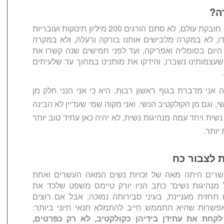
ה?
מדובר בתופעה חובקת עולם, לא סתם הורגים 200 מיליון תינוקות ועובריות
דו, לא במקרה מלבישים אותנו בורקה ורעלה, ולא במקרה
היום בסומליה ואפריקה, ועד לפני חמישים שנה קשרו את
 שעצמותינו נשברו, והידקו את מותנינו במחוך עד שלעיתים
אני מדברת בגוף ראשון רבות, היא כי אני הנני חלק מן
, וגם מן הקולקטיב הנשי. ואני מקוה שמי שעדיין לא הבינה
נשית ויחד עמה מנהיגות נשית, לא יהיה כאן עתיד טוב יותר
יותר.
ת לצבור כח
רים היתה מאה של זכויות נשים המאה העשרים ואחת
נהיגות נשים” כתב הניו יורק טיימס משפט שלכד את
 תחזית מעניינת, בעיני סבירותה נמוכה, אבל אם רוצים
שרות שהיא תתממש חייב להתמלא תנאי חיוני ביותר:
לקחת את עתידן בידיהן כקולקטיב, לא רק כפרטים,