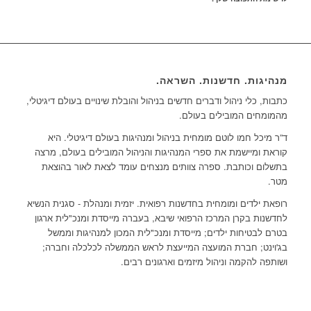
מנהיגות. חדשנות. השראה.
כתבות, כלי ניהול ודברים חדשים בניהול והובלת שינויים בעולם דיגיטלי,
מהמומחים המובילים בעולם.
ד”ר מיכל חמו לוטם מומחית בניהול ומנהיגות בעולם דיגיטלי. היא
קוראת ומיישמת את ספרי המנהיגות והניהול המובילים בעולם, מרצה
בתשלום וכותבת. ספרה צוותים מנצחים עומד לצאת לאור בהוצאת
מטר.
רופאת ילדים ומומחית בחדשנות רפואית. יזמית ומנהלת - סגנית הנשיא
לחדשנות בקרן המרכז הרפואי שיבא, בעברה מייסדת ומנכ"לית ארגון
בטרם לבטיחות ילדים; מייסדת ומנכ"לית המכון למנהיגות וממשל
בג'וינט; חברת המועצה המייעצת לראש הממשלה לכלכלה וחברה;
ושותפה להקמה וניהול מיזמים וארגונים רבים.