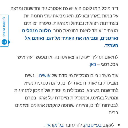
ד”ר מיכל חמו לוטם היא יועצת אסטרטגיה וחדשנות ומרצה
על במות בארץ ובעולם. היא מביאה שתי התמחויות
בעתידנות רפואית ובניהול ומנהיגות. סיפרה ‘צוותים
CONTACT US
מנצחים’ עומד לצאת בהוצאת מטר.
מלווה מנהלים
וארגונים, ומביאה את העתיד אליהם, ואותם אל
העתיד.
לתיאום תהליך ייעוץ, הרצאה/סדנה, או מפגש ייעוץ אישי
אסטרטגי –
כאן
.
עוד משהו: כיום מנכל”ית מייסדת של
אושיה
– נשים
מובילות בריאות. רופאת ילדים, כיהנה כסגנית נשיא
לחדשנות בשיבא, כמנכ”לית מייסדת של המכון למנהיגות
וממשל בג’וינט, וכמנכ”לית מייסדת של ארגון בטרם
לבטיחות ילדים, והייתה שותפה להקמת ארגונים ומיזמים
רבים.
לעקוב
בפייסבוק
. להתחבר
בלינקדאין
.