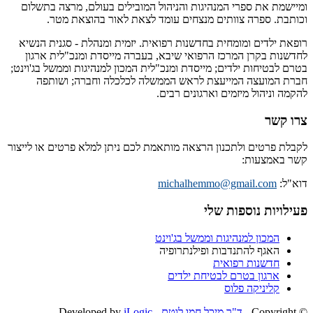
ומיישמת את ספרי המנהיגות והניהול המובילים בעולם, מרצה בתשלום
וכותבת. ספרה צוותים מנצחים עומד לצאת לאור בהוצאת מטר.
רופאת ילדים ומומחית בחדשנות רפואית. יזמית ומנהלת - סגנית הנשיא
לחדשנות בקרן המרכז הרפואי שיבא, בעברה מייסדת ומנכ"לית ארגון
בטרם לבטיחות ילדים; מייסדת ומנכ"לית המכון למנהיגות וממשל בג'וינט;
חברת המועצה המייעצת לראש הממשלה לכלכלה וחברה; ושותפה
להקמה וניהול מיזמים וארגונים רבים.
צרו קשר
לקבלת פרטים ולתכנון הרצאה מותאמת לכם ניתן למלא פרטים או לייצור
קשר באמצעות:
דוא"ל:
michalhemmo@gmail.com
פעילויות נוספות שלי
המכון למנהיגות וממשל בג'וינט
האגף להתנדבות ופילנתרופיה
חדשנות רפואית
ארגון בטרם לבטיחת ילדים
קליניקה פלוס
© ‫Copyright -
ד"ר מיכל חמו לוטם
- Developed by
iLogic