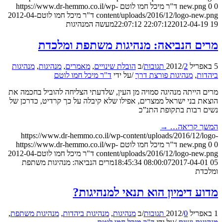
0
0
new.png
ד"ר מיכל חמו לוטם
https://www.dr-hemmo.co.il/wp-
content/uploads/2016/12/logo-new.png
ד"ר מיכל חמו לוטם
2012-04-
19 22:07:12
2012-04-19 22:07:12
מעשה המנהיגות
מרים הנביאה: מנהיגות משתפת ומלכדת
5 באפריל 2012
2 תגובות
/
/
ב
הובלת שינויים
,
מאמרים
,
מנהיגות
,
מנהיגות
ביהדות
,
מנהיגות פורצת דרך
/
על ידי
ד"ר מיכל חמו לוטם
מרים הייתה מנהיגה סמויה מן העין, שלדעתי הצליחה להוביל בחכמה את
הוצאת בני ישראל ממצרים, אפילו שלא קיבלה על כך קרדיט, כדרכן של
נשים רבות בתקופת התנ”כ
המשך קריאה…
→
https://www.dr-hemmo.co.il/wp-content/uploads/2016/12/logo-
0
0
new.png
ד"ר מיכל חמו לוטם
https://www.dr-hemmo.co.il/wp-
content/uploads/2016/12/logo-new.png
ד"ר מיכל חמו לוטם
2012-04-
05 08:00:07
2017-04-01 18:45:34
מרים הנביאה: מנהיגות משתפת
ומלכדת
מדוע דימיון הוא תנאי למנהיגות?
1 באפריל 2012
0 תגובות
/
/
ב
מנהיגות
,
מנהיגות ביהדות
,
מנהיגות משתפת
,