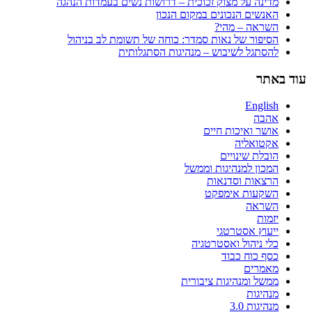
מדינה על מצוק זכוכית – דרושות נשים בעמדות הנהגה
האנשים הנכונים במקום הנכון
השראה – מהי?
הסיפור של נאות סמדר: כוחה של תשומת לב בניהול
להסתגל לשיבוש – מנהיגות הסתגלותית
עוד באתר
English
אהבה
אושר ואיכות חיים
אקטואליה
הובלת שינויים
המכון למנהיגות וממשל
הרצאות וסדנאות
השקעות אימפקט
השראה
יזמות
ייעוץ אסטרטגי
כלי ניהול ואסטרטגיה
כסף כוח כבוד
מאמרים
ממשל ומנהיגות ציבורית
מנהיגות
מנהיגות 3.0