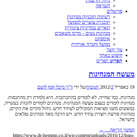
ניהול חדשנות
השראה
פורטלים
רשימת תוכניות מנהיגות
תוכניות צוערים לממשל
תארים במדיניות ציבורית
מנהיגות נשים – מרכז משאבים
אימפקט
ממשל וחברה אזרחית
צור קשר
חיפוש באתר
תפריט
תפריט
מעשה המנהיגות
19 באפריל 2012
2 תגובות
/
/
על ידי
ד"ר מיכל חמו לוטם
מנהיגות, כמו שחייה, לא לומדים בהתכתבות. היא נלמדת רק מהתנסות.
מנהיגות לומדים בעצם מעשה המנהיגות. מנהיגים לומדים להנהיג בעשייה,
במעשים משני מציאות המובילים לעתיד חדש. ניהול מקיים את הקיים,
מנהיגות פורצת ויוצרת עתיד חדש. ויש הרבה מאד מנהיגים נפלאים
בישראל.
המשך קריאה…
→
https://www.dr-hemmo.co.il/wp-content/uploads/2016/12/logo-