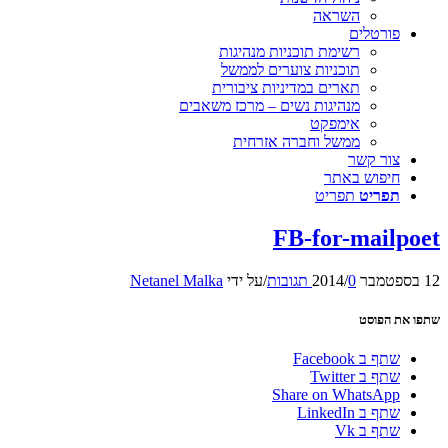
השראה
פורטלים
רשימת תוכניות מנהיגות
תוכניות צוערים לממשל
תארים במדיניות ציבורית
מנהיגות נשים – מרכז משאבים
אימפקט
ממשל וחברה אזרחית
צור קשר
חיפוש באתר
תפריט
תפריט
FB-for-mailpoet
12 בספטמבר 2014
0 תגובות
/
/
על ידי
Netanel Malka
שתפו את הפוסט
שתף ב Facebook
שתף ב Twitter
Share on WhatsApp
שתף ב LinkedIn
שתף ב Vk