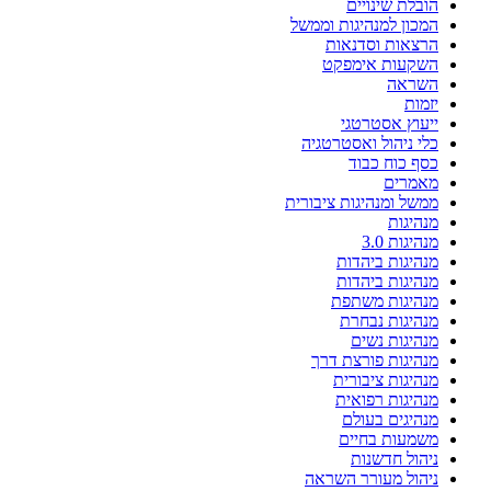
הובלת שינויים
המכון למנהיגות וממשל
הרצאות וסדנאות
השקעות אימפקט
השראה
יזמות
ייעוץ אסטרטגי
כלי ניהול ואסטרטגיה
כסף כוח כבוד
מאמרים
ממשל ומנהיגות ציבורית
מנהיגות
מנהיגות 3.0
מנהיגות ביהדות
מנהיגות ביהדות
מנהיגות משתפת
מנהיגות נבחרת
מנהיגות נשים
מנהיגות פורצת דרך
מנהיגות ציבורית
מנהיגות רפואית
מנהיגים בעולם
משמעות בחיים
ניהול חדשנות
ניהול מעורר השראה