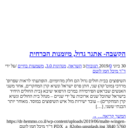
הקשבה- אתגר גדול, מיומנות הכרחית
30 ביוני 2019
0 תגובות
/
/
ב
השראה
,
מנהיגות 3.0
,
משמעות בחיים
/
על ידי
ד"ר מיכל חמו לוטם
השיפוצים בבית חולים גדול הם חלק מהיומיום. הופתעתי לראות שפרופ’
מרדכי (מוט’קה) שני, חתן פרס ישראל ונשיא קרן המחקרים, אחד משני
האנשים שבראש הפירמידה במרכז הרפואי שיבא (בית החולים היחיד
בישראל שהובל שנים ארוכות על ידי שניים – מנהל בית החולים ונשיא
קרן המחקרים) – עובד ישירות מול איש השיפוצים במוסד. מאוחר יותר
הבנתי ששני, […]
המשך קריאה…
→
https://dr-hemmo.co.il/wp-content/uploads/2019/06/malte-wingen-
5760
3840
PDX_a_82obo-unsplash.jpg
ד"ר מיכל חמו לוטם