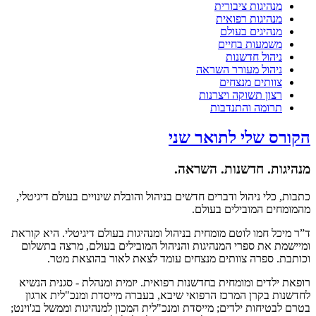
מנהיגות ציבורית
מנהיגות רפואית
מנהיגים בעולם
משמעות בחיים
ניהול חדשנות
ניהול מעורר השראה
צוותים מנצחים
רצון תשוקה ויצרנות
תרומה והתנדבות
הקורס שלי לתואר שני
מנהיגות. חדשנות. השראה.
כתבות, כלי ניהול ודברים חדשים בניהול והובלת שינויים בעולם דיגיטלי,
מהמומחים המובילים בעולם.
ד”ר מיכל חמו לוטם מומחית בניהול ומנהיגות בעולם דיגיטלי. היא קוראת
ומיישמת את ספרי המנהיגות והניהול המובילים בעולם, מרצה בתשלום
וכותבת. ספרה צוותים מנצחים עומד לצאת לאור בהוצאת מטר.
רופאת ילדים ומומחית בחדשנות רפואית. יזמית ומנהלת - סגנית הנשיא
לחדשנות בקרן המרכז הרפואי שיבא, בעברה מייסדת ומנכ"לית ארגון
בטרם לבטיחות ילדים; מייסדת ומנכ"לית המכון למנהיגות וממשל בג'וינט;