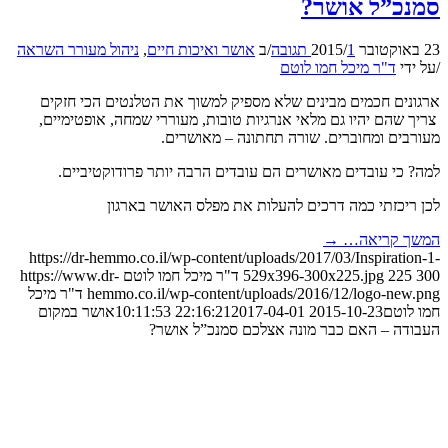
סמנכ”ל אושר?
23 באוקטובר 2015
1 תגובה
/
/
ב
אושר ואיכות חיים
,
ניהול מעורר השראה
/
על ידי
ד"ר מיכל חמו לוטם
ארגונים חכמים מבינים שלא מספיק למשוך את הטלנטים הכי חזקים
צריך שהם יהיו גם מלאי אנרגיות טובות, מעוררי שמחה, אופטימיים,
מעורבים ומחוברים. שורה תחתונה – מאושרים.
למה? כי עובדים מאושרים הם עובדים הרבה יותר פרודוקטיביים.
לכן ריכזתי כמה דרכים להעלות את מפלס האושר בארגון
המשך קריאה…
→
https://dr-hemmo.co.il/wp-content/uploads/2017/03/Inspiration-1-
300
225
529x396-300x225.jpg
ד"ר מיכל חמו לוטם
https://www.dr-
hemmo.co.il/wp-content/uploads/2016/12/logo-new.png
ד"ר מיכל
חמו לוטם
2015-10-23 22:16:21
2017-04-01 10:11:53
אושר במקום
העבודה – האם כבר מונה אצלכם סמנכ”ל אושר?