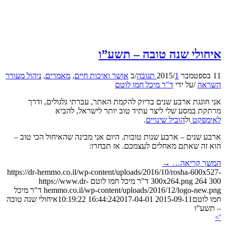
איחולי שנה טובה – תשע”ו
11 בספטמבר 2015
1 תגובה
/
/
ב
אושר ואיכות חיים
,
מאמרים
,
ניהול מעורר
השראה
/
על ידי
ד"ר מיכל חמו לוטם
אני חוגגת ארבע שנים בדיוק להקמת האתר, עברתי גלגולים, ודרך
מרתקת במסע שלי ליצר עתיד טוב יותר לישראל, להביא
לאימפקט
ול
הוביל שינויים
.
ארבע שנים – ארבע שנות טובות. היום אני מבינה שהאיחול הכי טוב –
הוא זה שאתם מאחלים לעצמכם. אז תבחרו:
המשך קריאה…
→
https://dr-hemmo.co.il/wp-content/uploads/2016/10/rosha-600x527-
300
264
300x264.png
ד"ר מיכל חמו לוטם
https://www.dr-
hemmo.co.il/wp-content/uploads/2016/12/logo-new.png
ד"ר מיכל
חמו לוטם
2015-09-11 16:44:24
2017-04-01 10:19:22
איחולי שנה טובה
– תשע”ו
'>