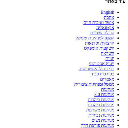
עוד באתר
English
אהבה
אושר ואיכות חיים
אקטואליה
הובלת שינויים
המכון למנהיגות וממשל
הרצאות וסדנאות
השקעות אימפקט
השראה
יזמות
ייעוץ אסטרטגי
כלי ניהול ואסטרטגיה
כסף כוח כבוד
מאמרים
ממשל ומנהיגות ציבורית
מנהיגות
מנהיגות 3.0
מנהיגות ביהדות
מנהיגות ביהדות
מנהיגות משתפת
מנהיגות נבחרת
מנהיגות נשים
מנהיגות פורצת דרך