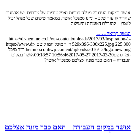
אושר במקום העבודה מעלה פוריות ואפקטיביות של צוותים. יש ארגונים
שהרחיקו עוד שלב – ומינו סמנכל אושר. במאמר טיפים שכל מנהל יכול
לאמץ – להגדלת השמחה והיעילות
המשך קריאה…
→
https://dr-hemmo.co.il/wp-content/uploads/2017/03/Inspiration-1-
300
225
529x396-300x225.jpg
ד"ר מיכל חמו לוטם
https://www.dr-
hemmo.co.il/wp-content/uploads/2016/12/logo-new.png
ד"ר מיכל
חמו לוטם
2017-03-30 10:56:46
2017-05-27 09:18:57
אושר במקום
העבודה – האם כבר מונה אצלכם סמנכ”ל אושר?
אושר במקום העבודה – האם כבר מונה אצלכם