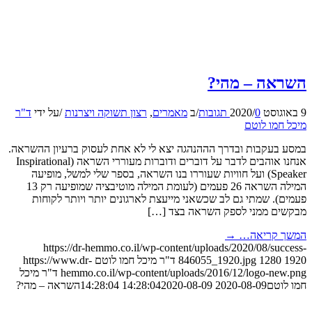
השראה – מהי?
9 באוגוסט 2020
0 תגובות
/
/
ב
מאמרים
,
רצון תשוקה ויצרנות
/
על ידי
ד"ר
מיכל חמו לוטם
במסע בעקבות ובדרך הההנהגה יצא לי לא אחת לעסוק ברעיון ההשראה.
אנחנו אוהבים לדבר על דוברים ודוברות מעוררי השראה (Inspirational
Speaker) ועל חוויות שעוררו בנו השראה, בספר שלי למשל, מופיעה
המילה השראה 26 פעמים (לעומת המילה מוטיבציה שמופיעה רק 13
פעמים). שמתי גם לב שכשאני מייעצת לארגונים יותר ויותר לקוחות
מבקשים ממני לספק השראה בצד […]
המשך קריאה…
→
https://dr-hemmo.co.il/wp-content/uploads/2020/08/success-
1920
1280
846055_1920.jpg
ד"ר מיכל חמו לוטם
https://www.dr-
hemmo.co.il/wp-content/uploads/2016/12/logo-new.png
ד"ר מיכל
חמו לוטם
2020-08-09 14:28:04
2020-08-09 14:28:04
השראה – מהי?