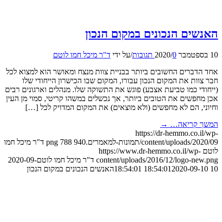
האנשים הנכונים במקום הנכון
10 בספטמבר 2020
0 תגובות
/
/
על ידי
ד"ר מיכל חמו לוטם
אחד הדברים החשובים ביותר בבניית צוות מנצח ומאושר הוא למצוא לכל
חבר צוות את המקום הנכון עבורו, המקום שבו הכישרון הייחודי שלו
(ייחודי כמו טביעת אצבע) פוגש את התשוקה שלו. מנהלים וארגונים רבים
אכן מחפשים את הטובים ביותר, אך נכשלים במשהו קריטי, סמוי מן העין
וחיוני, הם לא מחפשים (ולא מוצאים) את המקום המדויק לכל […]
המשך קריאה…
→
https://dr-hemmo.co.il/wp-
content/uploads/2020/09/תמונות-למאמרים.png
940
788
ד"ר מיכל חמו
לוטם
https://www.dr-hemmo.co.il/wp-
content/uploads/2016/12/logo-new.png
ד"ר מיכל חמו לוטם
2020-09-
10 18:54:01
2020-09-10 18:54:01
האנשים הנכונים במקום הנכון