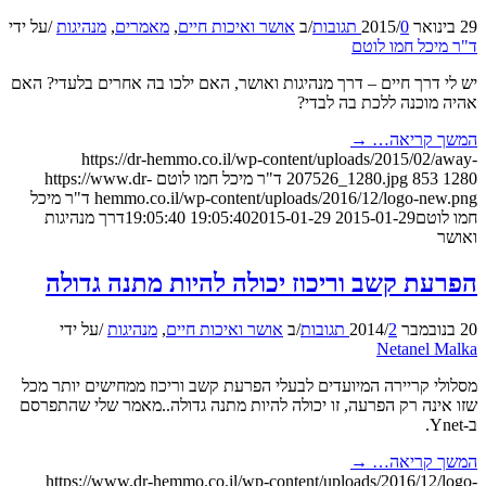
29 בינואר 2015
0 תגובות
/
/
ב
אושר ואיכות חיים
,
מאמרים
,
מנהיגות
/
על ידי
ד"ר מיכל חמו לוטם
יש לי דרך חיים – דרך מנהיגות ואושר, האם ילכו בה אחרים בלעדי? האם
אהיה מוכנה ללכת בה לבדי?
המשך קריאה…
→
https://dr-hemmo.co.il/wp-content/uploads/2015/02/away-
1280
853
207526_1280.jpg
ד"ר מיכל חמו לוטם
https://www.dr-
hemmo.co.il/wp-content/uploads/2016/12/logo-new.png
ד"ר מיכל
חמו לוטם
2015-01-29 19:05:40
2015-01-29 19:05:40
דרך מנהיגות
ואושר
הפרעת קשב וריכוז יכולה להיות מתנה גדולה
20 בנובמבר 2014
2 תגובות
/
/
ב
אושר ואיכות חיים
,
מנהיגות
/
על ידי
Netanel Malka
מסלולי קריירה המיועדים לבעלי הפרעת קשב וריכוז ממחישים יותר מכל
שזו אינה רק הפרעה, זו יכולה להיות מתנה גדולה..מאמר שלי שהתפרסם
ב-Ynet.
המשך קריאה…
→
https://www.dr-hemmo.co.il/wp-content/uploads/2016/12/logo-