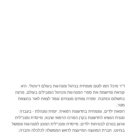
ד”ר מיכל חמו לוטם מומחית בניהול ומנהיגות בעולם דיגיטלי. היא
קוראת ומיישמת את ספרי המנהיגות והניהול המובילים בעולם, מרצה
בתשלום וכותבת. ספרה צוותים מנצחים עומד לצאת לאור בהוצאת
מטר.
רופאת ילדים, ומומחית בחדשנות רפואית. יזמית ומנהלת - בעברה
סגנית הנשיא לחדשנות בקרן המרכז הרפואי שיבא; מייסדת ומנכ"לית
ארגון בטרם לבטיחות ילדים; מייסדת ומנכ"לית המכון למנהיגות וממשל
בג'וינט; חברת המועצה המייעצת לראש הממשלה לכלכלה וחברה;