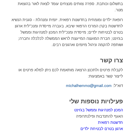
בתשלום וכותבת. ספרה צוותים מנצחים עומד לצאת לאור בהוצאת
מטר.
רופאת ילדים ומומחית בחדשנות רפואית. יזמית ומנהלת - סגנית הנשיא
לחדשנות בקרן המרכז הרפואי שיבא, בעברה מייסדת ומנכ"לית ארגון
בטרם לבטיחות ילדים; מייסדת ומנכ"לית המכון למנהיגות וממשל
בג'וינט; חברת המועצה המייעצת לראש הממשלה לכלכלה וחברה;
ושותפה להקמה וניהול מיזמים וארגונים רבים.
צרו קשר
לקבלת פרטים ולתכנון הרצאה מותאמת לכם ניתן למלא פרטים או
לייצור קשר באמצעות:
דוא"ל:
michalhemmo@gmail.com
פעילויות נוספות שלי
המכון למנהיגות וממשל בג'וינט
האגף להתנדבות ופילנתרופיה
חדשנות רפואית
ארגון בטרם לבטיחת ילדים