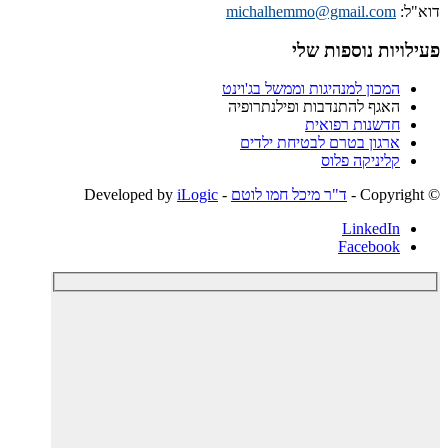
דוא"ל:
michalhemmo@gmail.com
פעילויות נוספות שלי
המכון למנהיגות וממשל בג'וינט
האגף להתנדבות ופילנתרופיה
חדשנות רפואית
ארגון בטרם לבטיחת ילדים
קליניקה פלוס
© ‫Copyright -
ד"ר מיכל חמו לוטם
- Developed by
iLogic
LinkedIn
Facebook