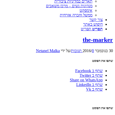
תארים במדיניות ציבורית
מנהיגות נשים – מרכז משאבים
אימפקט
ממשל וחברה אזרחית
צור קשר
חיפוש באתר
תפריט
תפריט
the-marker
30 בנובמבר 2016
0 תגובות
/
/
על ידי
Netanel Malka
שתפו את הפוסט
שתף ב Facebook
שתף ב Twitter
Share on WhatsApp
שתף ב LinkedIn
שתף ב Vk
שתפו את הפוסט