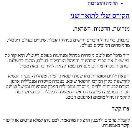
תרומה והתנדבות
הקורס שלי לתואר שני
מנהיגות. חדשנות. השראה.
כתבות, כלי ניהול ודברים חדשים בניהול והובלת שינויים בעולם דיגיטלי,
מהמומחים המובילים בעולם.
ד”ר מיכל חמו לוטם מומחית בניהול ומנהיגות בעולם דיגיטלי. היא קוראת
ומיישמת את ספרי המנהיגות והניהול המובילים בעולם, מרצה בתשלום
וכותבת. ספרה צוותים מנצחים עומד לצאת לאור בהוצאת מטר.
רופאת ילדים ומומחית בחדשנות רפואית. יזמית ומנהלת - סגנית הנשיא
לחדשנות בקרן המרכז הרפואי שיבא, בעברה מייסדת ומנכ"לית ארגון
בטרם לבטיחות ילדים; מייסדת ומנכ"לית המכון למנהיגות וממשל בג'וינט;
חברת המועצה המייעצת לראש הממשלה לכלכלה וחברה; ושותפה
להקמה וניהול מיזמים וארגונים רבים.
צרו קשר
לקבלת פרטים ולתכנון הרצאה מותאמת לכם ניתן למלא פרטים או לייצור
קשר באמצעות: