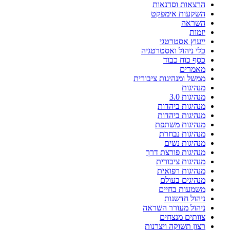
הרצאות וסדנאות
השקעות אימפקט
השראה
יזמות
ייעוץ אסטרטגי
כלי ניהול ואסטרטגיה
כסף כוח כבוד
מאמרים
ממשל ומנהיגות ציבורית
מנהיגות
מנהיגות 3.0
מנהיגות ביהדות
מנהיגות ביהדות
מנהיגות משתפת
מנהיגות נבחרת
מנהיגות נשים
מנהיגות פורצת דרך
מנהיגות ציבורית
מנהיגות רפואית
מנהיגים בעולם
משמעות בחיים
ניהול חדשנות
ניהול מעורר השראה
צוותים מנצחים
רצון תשוקה ויצרנות