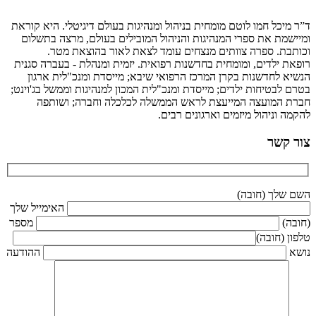
ד”ר מיכל חמו לוטם מומחית בניהול ומנהיגות בעולם דיגיטלי. היא קוראת
ומיישמת את ספרי המנהיגות והניהול המובילים בעולם, מרצה בתשלום
וכותבת. ספרה צוותים מנצחים עומד לצאת לאור בהוצאת מטר.
רופאת ילדים, ומומחית בחדשנות רפואית. יזמית ומנהלת - בעברה סגנית
הנשיא לחדשנות בקרן המרכז הרפואי שיבא; מייסדת ומנכ"לית ארגון
בטרם לבטיחות ילדים; מייסדת ומנכ"לית המכון למנהיגות וממשל בג'וינט;
חברת המועצה המייעצת לראש הממשלה לכלכלה וחברה; ושותפה
להקמה וניהול מיזמים וארגונים רבים.
צור קשר
השם שלך (חובה)
האימייל שלך
(חובה)
מספר
טלפון (חובה)
נושא
ההודעה