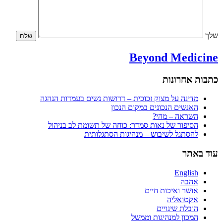
שלך
Beyond Medicine
כתבות אחרונות
מדינה על מצוק זכוכית – דרושות נשים בעמדות הנהגה
האנשים הנכונים במקום הנכון
השראה – מהי?
הסיפור של נאות סמדר: כוחה של תשומת לב בניהול
להסתגל לשיבוש – מנהיגות הסתגלותית
עוד באתר
English
אהבה
אושר ואיכות חיים
אקטואליה
הובלת שינויים
המכון למנהיגות וממשל