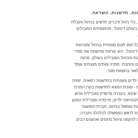
ות. חדשנות. השראה.
כלי ניהול ודברים חדשים בניהול והובלת
 בעולם דיגיטלי, מהמומחים המובילים
ל חמו לוטם מומחית בניהול ומנהיגות
דיגיטלי. היא קוראת ומיישמת את ספרי
ות והניהול המובילים בעולם, מרצה
 וכותבת. ספרה צוותים מנצחים עומד
אור בהוצאת מטר.
ילדים ומומחית בחדשנות רפואית. יזמית
 - סגנית הנשיא לחדשנות בקרן המרכז
 שיבא, בעברה מייסדת ומנכ"לית ארגון
בטיחות ילדים; מייסדת ומנכ"לית המכון
ות וממשל בג'וינט; חברת המועצה
ת לראש הממשלה לכלכלה וחברה;
להקמה וניהול מיזמים וארגונים רבים.