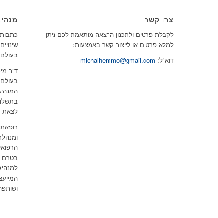
צרו קשר
מנהיג
לקבלת פרטים ולתכנון הרצאה מותאמת לכם ניתן
כתבות, 
למלא פרטים או לייצור קשר באמצעות:
שינויים
בעולם.
דוא"ל:
michalhemmo@gmail.com
ד”ר מיכ
בעולם 
המנהיג
בתשלום
לצאת ל
רופאת 
ומנהלת
הרפואי
בטרם ל
למנהיג
המייעצ
ושותפה 