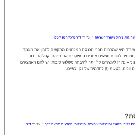
/
נהיגות
,
ניהול מעורר השראה
על ידי
ד"ר מיכל חמו לוטם
שירה” היא שמרבית חברי הכנסת המכהנים מתקשים להבין את מעמד
 ומוטים לטובת נושאים אחרים המשקפים את חייהם וקהליהם. רוב
ני – נמוך! לעשירים קל יותר להיבחר משלוש סיבות: יש להם האמצעים
זוכים, בטעות (!) לתדמית של נקיי כפיים.
ת?
/
וח כבוד
,
ממשל ומנהיגות ציבורית
,
מנהיגות
,
מנהיגות פורצת דרך
על ידי
ד"ר