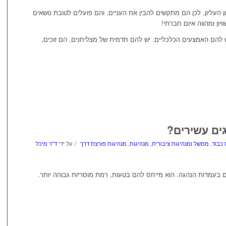
עליון, לכן הם מתקשים להבין את העניים, והם פועלים לטובת נושאים
יון ומהווה איום חברתי!
 להם האמצעים הכלכליים. יש להם תדמית של מצליחנים, הם זוכים,
ים עשירים?
/
 כבוד
,
ממשל ומנהיגות ציבורית
,
מנהיגות
,
מנהיגות פורצת דרך
על ידי
ד"ר מיכל
 בעמדות הנהגה. הוא מייחס להם בטעות, רמת מוסריות גבוהה יותר.