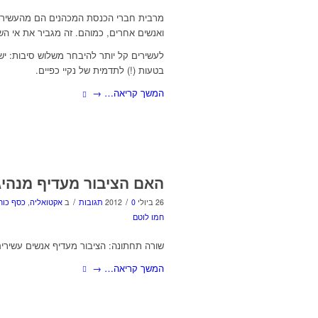
מרבית חברי הכנסת המכהנים הם מהעשירון ה
ואנשים אחרים, כמוהם. זה מגביר את אי השוו
לעשירים קל יותר להיבחר משלוש סיבות: יש
בטעות (!) לתדמית של נקיי כפיים.
המשך קריאה…
→
האם הציבור מעדיף מנהיג
/
/
26 ביולי 2012
0 תגובות
ב
אקטואליה
,
כסף כוח
חמו לוטם
שורה תחתונה: הציבור מעדיף אנשים עשירים
המשך קריאה…
→