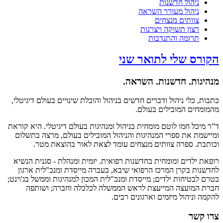
ניהול חדשנות
ניהול מעורר השראה
צוותים מנצחים
רצון תשוקה ויצרנות
תרומה והתנדבות
הקורס שלי לתואר שני
מנהיגות. חדשנות. השראה.
כתבות, כלי ניהול ודברים חדשים בניהול והובלת שינויים בעולם דיגיטלי,
מהמומחים המובילים בעולם.
ד”ר מיכל חמו לוטם מומחית בניהול ומנהיגות בעולם דיגיטלי. היא קוראת
ומיישמת את ספרי המנהיגות והניהול המובילים בעולם, מרצה בתשלום
וכותבת. ספרה צוותים מנצחים עומד לצאת לאור בהוצאת מטר.
רופאת ילדים ומומחית בחדשנות רפואית. יזמית ומנהלת - סגנית הנשיא
לחדשנות בקרן המרכז הרפואי שיבא, בעברה מייסדת ומנכ"לית ארגון
בטרם לבטיחות ילדים; מייסדת ומנכ"לית המכון למנהיגות וממשל בג'וינט;
חברת המועצה המייעצת לראש הממשלה לכלכלה וחברה; ושותפה
להקמה וניהול מיזמים וארגונים רבים.
צרו קשר