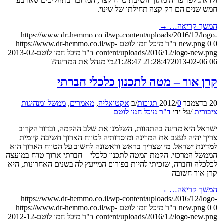
ולדאוג לפריפריה מתוך חשיבת טווח קצר, המדובר בתהליכים שארבע
חמש שנים הם רק קצה תחילתו של שינוי.
המשך קריאה…
→
https://www.dr-hemmo.co.il/wp-content/uploads/2016/12/logo-
0
0
new.png
ד"ר מיכל חמו לוטם
https://www.dr-hemmo.co.il/wp-
content/uploads/2016/12/logo-new.png
ד"ר מיכל חמו לוטם
2013-02-
06 21:28:47
2013-02-06 21:28:47
מי מנהל את המדינה?
קרן אור – מטה לתכנון כלכלי חברתי
20 בדצמבר 2012
0 תגובות
/
/
ב
אקטואליה
,
מאמרים
,
ממשל ומנהיגות
ציבורית
/
על ידי
ד"ר מיכל חמו לוטם
ישראל היא מדינה בהתהוות, השלמנו את שלב ההקמה, ובדור הקרוב
צריך יהיה לעצב את המדינה ומוסדותיה לטווח הארוך חשיבה קיומית
למדינת ישראל. מי שצריך בראש וראשונה לחשוב על הטווח הארוך הוא
הממשל המרכזי. הקמת המטה לתכנון כלכלי – חברתי ארוך טווח במועצה
לכלכלה וחברה, שזכיתי להיות בפורום המייעץ לה בשנים האחרונות, היא
קרן אור חשובה
המשך קריאה…
→
https://www.dr-hemmo.co.il/wp-content/uploads/2016/12/logo-
0
0
new.png
ד"ר מיכל חמו לוטם
https://www.dr-hemmo.co.il/wp-
content/uploads/2016/12/logo-new.png
ד"ר מיכל חמו לוטם
2012-12-