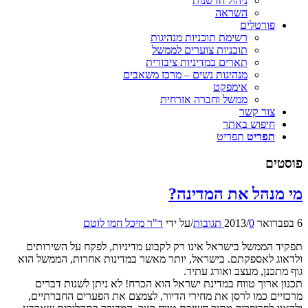
ניהול חדשנות
השראה
פורטלים
רשימת תוכניות מנהיגות
תוכניות צוערים לממשל
תארים במדיניות ציבורית
מנהיגות נשים – מרכז משאבים
אימפקט
ממשל וחברה אזרחית
צור קשר
חיפוש באתר
תפריט
תפריט
פוסטים
מי מנהל את המדינה?
6 בפברואר 2013
0 תגובות
/
/
על ידי
ד"ר מיכל חמו לוטם
תפקיד הממשל בישראל אינו רק לקבוע מדיניות, לפקח על השירותים
ולדאוג לאספקתם. בישראל, יותר מאשר במדינות אחרות, הממשל הוא
גוף מתכנן, מעצב ואורג עתיד.
תכנון ארוך טווח במדינת ישראל הוא הכרח! לא ניתן לשנות דברים
מרכזיים כמו לרסן את מחירי הדיור, לצמצם את הפערים החברתיים,