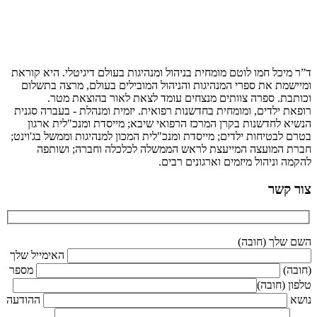
ד”ר מיכל חמו לוטם מומחית בניהול ומנהיגות בעולם דיגיטלי. היא קוראת
ומיישמת את ספרי המנהיגות והניהול המובילים בעולם, מרצה בתשלום
וכותבת. ספרה צוותים מנצחים עומד לצאת לאור בהוצאת מטר.
רופאת ילדים, ומומחית בחדשנות רפואית. יזמית ומנהלת - בעברה סגנית
הנשיא לחדשנות בקרן המרכז הרפואי שיבא; מייסדת ומנכ"לית ארגון
בטרם לבטיחות ילדים; מייסדת ומנכ"לית המכון למנהיגות וממשל בג'וינט;
חברת המועצה המייעצת לראש הממשלה לכלכלה וחברה; ושותפה
להקמה וניהול מיזמים וארגונים רבים.
צור קשר
השם שלך (חובה)
האימייל שלך
(חובה)
מספר
טלפון (חובה)
נושא
ההודעה