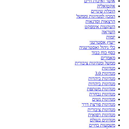
אושר ואיכות חיים
אקטואליה
הובלת שינויים
המכון למנהיגות וממשל
הרצאות וסדנאות
השקעות אימפקט
השראה
יזמות
ייעוץ אסטרטגי
כלי ניהול ואסטרטגיה
כסף כוח כבוד
מאמרים
ממשל ומנהיגות ציבורית
מנהיגות
מנהיגות 3.0
מנהיגות ביהדות
מנהיגות ביהדות
מנהיגות משתפת
מנהיגות נבחרת
מנהיגות נשים
מנהיגות פורצת דרך
מנהיגות ציבורית
מנהיגות רפואית
מנהיגים בעולם
משמעות בחיים