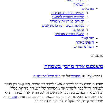
ניהול חדשנות
השראה
פורטלים
רשימת תוכניות מנהיגות
תוכניות צוערים לממשל
תארים במדיניות ציבורית
מנהיגות נשים – מרכז משאבים
אימפקט
ממשל וחברה אזרחית
צור קשר
חיפוש באתר
תפריט
תפריט
פוסטים
משנכנס אדר מרבין בשמחה
6 במרץ 2012
2 תגובות
/
/
על ידי
ד"ר מיכל חמו לוטם
מנהיגות טובה צריכה למקסם אושר למרב בני האדם, ויש קשר בין אושר
לשמחה. חז”ל כבר לימדונו את מרכזיותה של השמחה ביהדות בכלל,
ובחודש אדר בפרט, כשקבעו את השמחה לכל חודש אדר. שמחה – היא
התחושה שלנו בעקבות אירוע רגעי ומשמח, היא כמו מזג אויר.
אושר
הוא
מצב יותר קיומי, כמו אקלים. להיות בו זו גם בחירה.