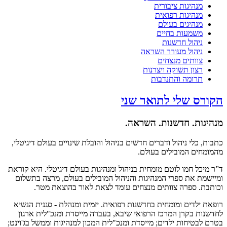
מנהיגות ציבורית
מנהיגות רפואית
מנהיגים בעולם
משמעות בחיים
ניהול חדשנות
ניהול מעורר השראה
צוותים מנצחים
רצון תשוקה ויצרנות
תרומה והתנדבות
הקורס שלי לתואר שני
מנהיגות. חדשנות. השראה.
כתבות, כלי ניהול ודברים חדשים בניהול והובלת שינויים בעולם דיגיטלי,
מהמומחים המובילים בעולם.
ד”ר מיכל חמו לוטם מומחית בניהול ומנהיגות בעולם דיגיטלי. היא קוראת
ומיישמת את ספרי המנהיגות והניהול המובילים בעולם, מרצה בתשלום
וכותבת. ספרה צוותים מנצחים עומד לצאת לאור בהוצאת מטר.
רופאת ילדים ומומחית בחדשנות רפואית. יזמית ומנהלת - סגנית הנשיא
לחדשנות בקרן המרכז הרפואי שיבא, בעברה מייסדת ומנכ"לית ארגון
בטרם לבטיחות ילדים; מייסדת ומנכ"לית המכון למנהיגות וממשל בג'וינט;