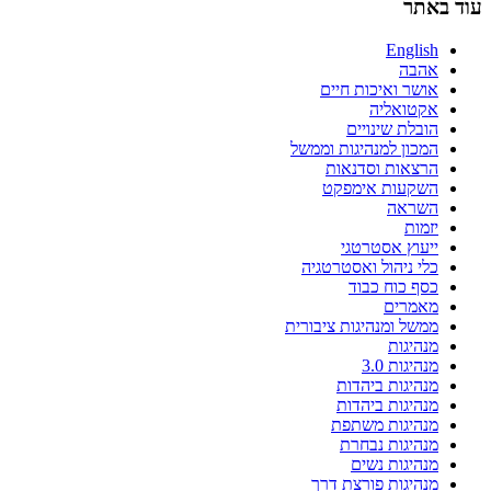
עוד באתר
English
אהבה
אושר ואיכות חיים
אקטואליה
הובלת שינויים
המכון למנהיגות וממשל
הרצאות וסדנאות
השקעות אימפקט
השראה
יזמות
ייעוץ אסטרטגי
כלי ניהול ואסטרטגיה
כסף כוח כבוד
מאמרים
ממשל ומנהיגות ציבורית
מנהיגות
מנהיגות 3.0
מנהיגות ביהדות
מנהיגות ביהדות
מנהיגות משתפת
מנהיגות נבחרת
מנהיגות נשים
מנהיגות פורצת דרך