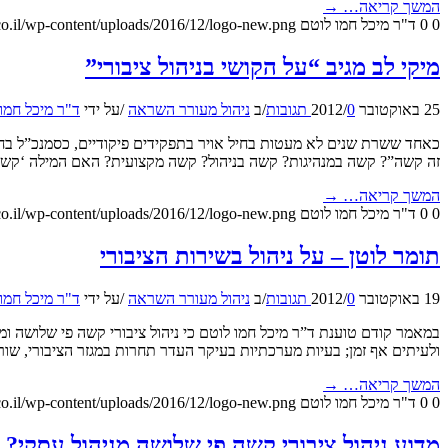
המשך קריאה…
→
0
0
ד"ר מיכל חמו לוטם
o.il/wp-content/uploads/2016/12/logo-new.png
מיקי לב מגיב “על הקושי בניהול ציבורי”
25 באוקטובר 2012
0 תגובות
/
/
ב
ניהול מעורר השראה
/
על ידי
ד"ר מיכל חמו
כאחד ששרת שנים לא מעטות בחיל אויר בתפקידים פיקודיים, כסמנכ”ל בחב
זה קשה”? קשה במנהיגות? קשה בניהול? קשה מקצועית? האם המילה ‘קשה’
המשך קריאה…
→
0
0
ד"ר מיכל חמו לוטם
o.il/wp-content/uploads/2016/12/logo-new.png
תומר לוטן – על ניהול בשירות הציבורי
19 באוקטובר 2012
0 תגובות
/
/
ב
ניהול מעורר השראה
/
על ידי
ד"ר מיכל חמו
ולעיתים אף זמן; בעיות מערכתיות בעיקר העדר תחרות במגזר הציבורי, שו
המשך קריאה…
→
0
0
ד"ר מיכל חמו לוטם
o.il/wp-content/uploads/2016/12/logo-new.png
מדוע ניהול ציבורי קשה פי שלושה מניהול עסקי?