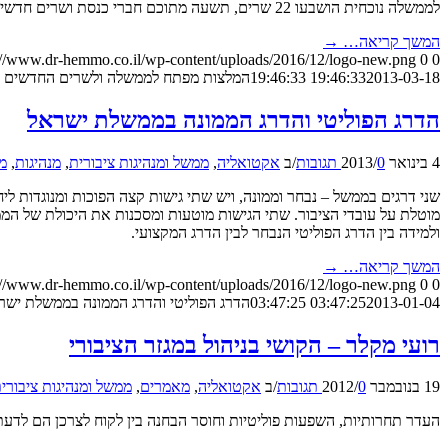
לממשלה נוכחית הושבעו 22 שרים, תשעה מתוכם חברי כנסת ושרים חדשים. אתגר כפול – לא הספיקו ללמוד איך עובדת הכנסת, והם גם צריכים ללמוד איך עובדת […]
המשך קריאה…
→
://www.dr-hemmo.co.il/wp-content/uploads/2016/12/logo-new.png
0
0
2013-03-18 19:46:33
19:46:33
המלצות מפתח לממשלה ולשרים החדשים
הדרג הפוליטי והדרג הממונה בממשלת ישראל
4 בינואר 2013
0 תגובות
/
/
ב
אקטואליה
,
ממשל ומנהיגות ציבורית
,
מנהיגות
,
מנ
שני דרגים בממשל – נבחר וממונה, ויש שתי גישות קצה הפוכות ומנוגדות ל
מוטלת על עובדי הציבור. שתי הגישות מוטעות ומסכנות את היכולת של הממש
ולמידה בין הדרג הפוליטי הנבחר לבין הדרג המקצועי.
המשך קריאה…
→
://www.dr-hemmo.co.il/wp-content/uploads/2016/12/logo-new.png
0
0
2013-01-04 03:47:25
03:47:25
הדרג הפוליטי והדרג הממונה בממשלת ישר
רועי מקלר – הקושי בניהול במגזר הציבורי
19 בנובמבר 2012
0 תגובות
/
/
ב
אקטואליה
,
מאמרים
,
ממשל ומנהיגות ציבורי
העדר תחרותיות, השפעות פוליטיות וחוסר הבחנה בין לקוח לצרכן הם לדעת