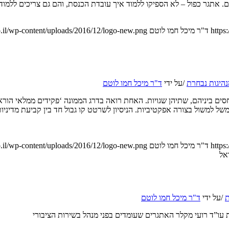
https
ד"ר מיכל חמו לוטם
.il/wp-content/uploads/2016/12/logo-new.png
היגות נבחרת
/
על ידי
ד"ר מיכל חמו לוטם
יחסים ביניהם, שתיהן שגויות. האחת רואה בדרג הממונה ‘פקידים ממלאי הו
ל למשול בצורה אפקטיביות. הניסיון לשרטט קו גבול חד בין קביעת מדיניות 
https
ד"ר מיכל חמו לוטם
.il/wp-content/uploads/2016/12/logo-new.png
אל
ת
/
על ידי
ד"ר מיכל חמו לוטם
 עו”ד רועי מקלר האתגרים שעומדים בפני מנהל בשירות הציבורי