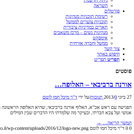
ניהול חדשנות
השראה
פורטלים
רשימת תוכניות מנהיגות
תוכניות צוערים לממשל
תארים במדיניות ציבורית
מנהיגות נשים – מרכז משאבים
אימפקט
ממשל וחברה אזרחית
צור קשר
חיפוש באתר
תפריט
תפריט
פוסטים
אורנה ברביבאי – האלופה…
27 ביוני 2013
0 תגובות
/
/
על ידי
ד"ר מיכל חמו לוטם
הפגישה עם ראש אכ”א, האלוף אורנה ברביבאי, שהיא האלופה הראשונה בצ
אנושי ועל צבא חברתי, ובעיקר מה שלמדתי היו הדברים שבין המילים
המשך קריאה…
→
0
0
ד"ר מיכל חמו לוטם
o.il/wp-content/uploads/2016/12/logo-new.png