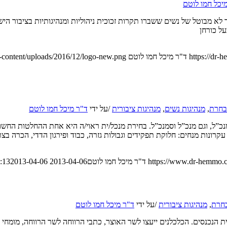
יכל חמו לוטם
 לא מבוטל של נשים ששברו תקרות זכוכית ניהוליות ומנהיגותיות בציבור הי
על כורחן
https://dr-
ד"ר מיכל חמו לוטם
-content/uploads/2016/12/logo-new.png
נבחרת
,
מנהיגות נשים
,
מנהיגות ציבורית
/
על ידי
ד"ר מיכל חמו לוטם
 ומנכ”ל, וגם מנכ”ל וסמנכ”ל. בחירת מנכל/ית ראוי/ה היא אחת ההחלטות הח
עקרונות מנחים: חלוקת תפקידים וגבולות גזרה, כבוד ופירגון הדדי, הכרה בצ
https://www.dr-hemmo.c
ד"ר מיכל חמו לוטם
2013-04-06 08:24:13
2013-04-06 08:24:13
בחרת
,
מנהיגות ציבורית
/
על ידי
ד"ר מיכל חמו לוטם
נכנסים. הכלכלנים ייעצו לשר האוצר, כתבי הרווחה לשר הרווחה, מומחי 