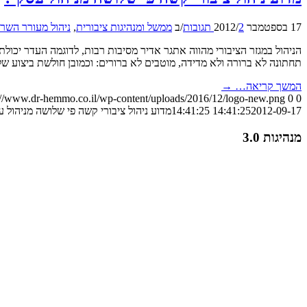
17 בספטמבר 2012
2 תגובות
/
/
ב
ממשל ומנהיגות ציבורית
,
ניהול מעורר השר
הניהול במגזר הציבורי מהווה אתגר אדיר מסיבות רבות, לדוגמה העדר יכולת
תחתונה לא ברורה ולא מדידה, מוטבים לא ברורים: וכמובן חולשת ביצוע 
המשך קריאה…
→
://www.dr-hemmo.co.il/wp-content/uploads/2016/12/logo-new.png
0
0
2012-09-17 14:41:25
14:41:25
מדוע ניהול ציבורי קשה פי שלושה מניהול ע
מנהיגות 3.0