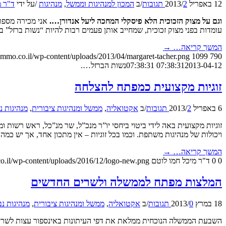
12 באפריל 2013
2 תגובות
/
/
ב
המכון למנהיגות וממשל
,
מנהיגות
/
על ידי
ד"ר מ
וגם על מצוק הזכוכית הלא פיסקלי המחכה ליעל אנדורן….
אני מכירה מספר
עומדות בפני מצוק זכוכית, שמחייב אותן פעמים רבות להיות “נשות ברזל” ב
המשך קריאה…
→
hemmo.co.il/wp-content/uploads/2013/04/margaret-tacher.png
1099
790
2013-04-12 07:38:31
07:38:31
נשות הברזל….
זוגיות מקצועית כמפתח להצלחה
6 באפריל 2013
2 תגובות
/
/
ב
אקטואליה
,
ממשל ומנהיגות ציבורית
,
מנהיגות 
זוגיות מקצועית באה לידי ביטוי ביחסי יו”ר מנכ”ל, שר מנ”כל, ראש רשות
ויכולות של מנהיגות משתפת. וכמו בכל זוגיות – אין מתכון אחד, אך יש כמה 
המשך קריאה…
→
0
0
ד"ר מיכל חמו לוטם
o.il/wp-content/uploads/2016/12/logo-new.png
המלצות מפתח לממשלה ולשרים החדשים
18 במרץ 2013
0 תגובות
/
/
ב
אקטואליה
,
ממשל ומנהיגות ציבורית
,
מנהיגות נ
השבעת הממשלה הנוכחית ממלאת את דפי העיתונות באינספור עצות לשרית ה