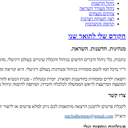
ניהול חדשנות
ניהול מעורר השראה
צוותים מנצחים
רצון תשוקה ויצרנות
תרומה והתנדבות
הקורס שלי לתואר שני
מנהיגות. חדשנות. השראה.
כתבות, כלי ניהול ודברים חדשים בניהול והובלת שינויים בעולם דיגיטלי, מ
ד”ר מיכל חמו לוטם מומחית בניהול ומנהיגות בעולם דיגיטלי. היא קוראת 
רופאת ילדים ומומחית בחדשנות רפואית. יזמית ומנהלת - סגנית הנשיא לחד
המועצה המייעצת לראש הממשלה לכלכלה וחברה; ושותפה להקמה וניהול מיז
צרו קשר
לקבלת פרטים ולתכנון הרצאה מותאמת לכם ניתן למלא פרטים או לייצור 
דוא"ל:
michalhemmo@gmail.com
פעילויות נוספות שלי