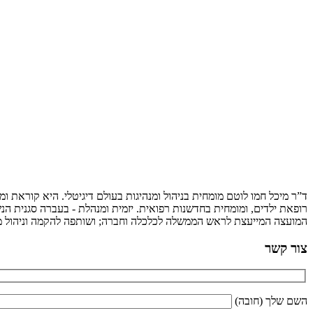
ד”ר מיכל חמו לוטם מומחית בניהול ומנהיגות בעולם דיגיטלי. היא קוראת 
רופאת ילדים, ומומחית בחדשנות רפואית. יזמית ומנהלת - בעברה סגנית הנש
המועצה המייעצת לראש הממשלה לכלכלה וחברה; ושותפה להקמה וניהול מיז
צור קשר
השם שלך (חובה)