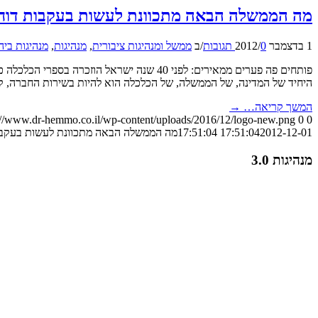
מה הממשלה הבאה מתכוונת לעשות בעקבות דוח 
1 בדצמבר 2012
0 תגובות
/
/
ב
ממשל ומנהיגות ציבורית
,
מנהיגות
,
מנהיגות ביה
פותחים פה פערים ממאירים: לפני 40 שנה יש
היחיד של המדינה, של הממשלה, של הכלכלה הוא להיות בשירות החברה, ק
המשך קריאה…
→
://www.dr-hemmo.co.il/wp-content/uploads/2016/12/logo-new.png
0
0
2012-12-01 17:51:04
17:51:04
מה הממשלה הבאה מתכוונת לעשות בעקבות
מנהיגות 3.0