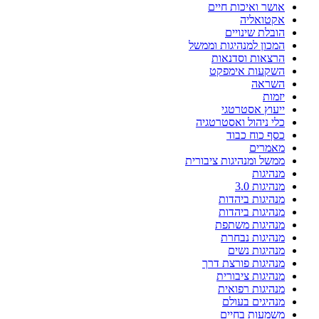
אושר ואיכות חיים
אקטואליה
הובלת שינויים
המכון למנהיגות וממשל
הרצאות וסדנאות
השקעות אימפקט
השראה
יזמות
ייעוץ אסטרטגי
כלי ניהול ואסטרטגיה
כסף כוח כבוד
מאמרים
ממשל ומנהיגות ציבורית
מנהיגות
מנהיגות 3.0
מנהיגות ביהדות
מנהיגות ביהדות
מנהיגות משתפת
מנהיגות נבחרת
מנהיגות נשים
מנהיגות פורצת דרך
מנהיגות ציבורית
מנהיגות רפואית
מנהיגים בעולם
משמעות בחיים