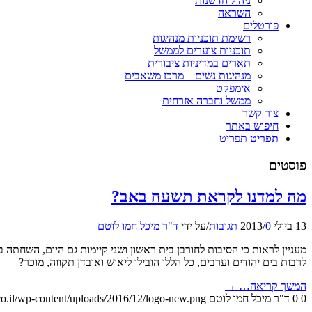
ניהול חדשנות
השראה
פורטלים
רשימת תוכניות מנהיגות
תוכניות צוערים לממשל
תארים במדיניות ציבורית
מנהיגות נשים – מרכז משאבים
אימפקט
ממשל וחברה אזרחית
צור קשר
חיפוש באתר
תפריט
תפריט
פוסטים
מה למדנו לקראת תשעה באב?
13 ביולי 2013
0 תגובות
/
/
על ידי
ד"ר מיכל חמו לוטם
מעניין לראות כי הסיבות לחורבן בית ראשון ושני קיימות גם היום, השחתה ב
לרבות בים יהודים וערבים, כל הללו הובילו ליאוש ואובדן תקווה, מוכר?
המשך קריאה…
→
0
0
ד"ר מיכל חמו לוטם
o.il/wp-content/uploads/2016/12/logo-new.png