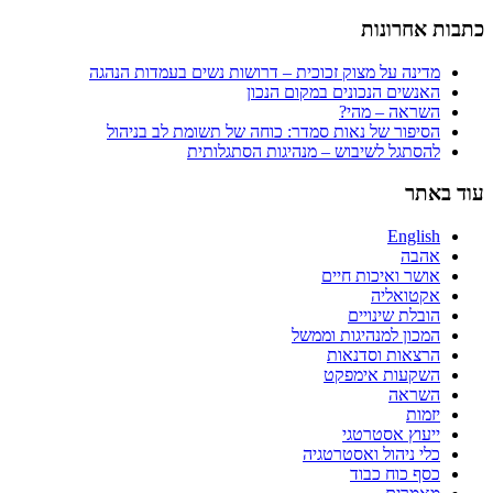
כתבות אחרונות
מדינה על מצוק זכוכית – דרושות נשים בעמדות הנהגה
האנשים הנכונים במקום הנכון
השראה – מהי?
הסיפור של נאות סמדר: כוחה של תשומת לב בניהול
להסתגל לשיבוש – מנהיגות הסתגלותית
עוד באתר
English
אהבה
אושר ואיכות חיים
אקטואליה
הובלת שינויים
המכון למנהיגות וממשל
הרצאות וסדנאות
השקעות אימפקט
השראה
יזמות
ייעוץ אסטרטגי
כלי ניהול ואסטרטגיה
כסף כוח כבוד