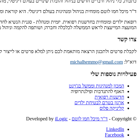
כתבות, כלי ניהול ודברים חדשים בניהול והובלת שינויים בעולם דיגיטלי, מ
ד”ר מיכל חמו לוטם מומחית בניהול ומנהיגות בעולם דיגיטלי. היא קוראת 
רופאת ילדים ומומחית בחדשנות רפואית. יזמית ומנהלת - סגנית הנשיא לחד
המועצה המייעצת לראש הממשלה לכלכלה וחברה; ושותפה להקמה וניהול מיז
צרו קשר
לקבלת פרטים ולתכנון הרצאה מותאמת לכם ניתן למלא פרטים או לייצור 
דוא"ל:
michalhemmo@gmail.com
פעילויות נוספות שלי
המכון למנהיגות וממשל בג'וינט
האגף להתנדבות ופילנתרופיה
חדשנות רפואית
ארגון בטרם לבטיחת ילדים
קליניקה פלוס
© ‫Copyright -
ד"ר מיכל חמו לוטם
- Developed by
iLogic
LinkedIn
Facebook