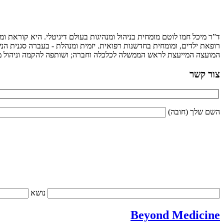
ד”ר מיכל חמו לוטם מומחית בניהול ומנהיגות בעולם דיגיטלי. היא קוראת 
רופאת ילדים, ומומחית בחדשנות רפואית. יזמית ומנהלת - בעברה סגנית הנש
המועצה המייעצת לראש הממשלה לכלכלה וחברה; ושותפה להקמה וניהול מיז
צור קשר
השם שלך (חובה)
נושא
Beyond Medicine