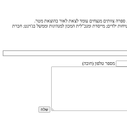
ת. ספרה צוותים מנצחים עומד לצאת לאור בהוצאת מטר.
ות ילדים; מייסדת ומנכ"לית המכון למנהיגות וממשל בג'וינט; חברת
מספר טלפון (חובה)