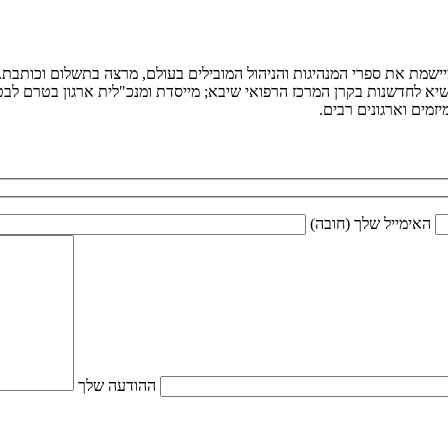
ומיישמת את ספרי המנהיגות והניהול המובילים בעולם, מרצה בתשלום וכותב
יא לחדשנות בקרן המרכז הרפואי שיבא; מייסדת ומנכ"לית ארגון בטרם לבטיח
מים וארגונים רבים.
האימייל שלך (חובה)
ההודעה שלך