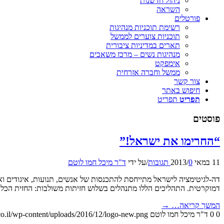
ניהול חדשנות
השראה
פורטלים
רשימת תוכניות מנהיגות
תוכניות צוערים לממשל
תארים במדיניות ציבורית
מנהיגות נשים – מרכז משאבים
אימפקט
ממשל וחברה אזרחית
צור קשר
חיפוש באתר
תפריט
תפריט
פוסטים
“החרימו את ישראל!”
11 במאי 2013
0 תגובות
/
/
על ידי
ד"ר מיכל חמו לוטם
דה-לגיטימציה לישראל מתייחסת להתכנסות של אנשים, תנועות, איגודים ואר
דמוקרטית. התהליכים הללו מתנהלים בשלוש חזיתות משולבות: החזית הכלכ
המשך קריאה…
→
0
0
ד"ר מיכל חמו לוטם
o.il/wp-content/uploads/2016/12/logo-new.png