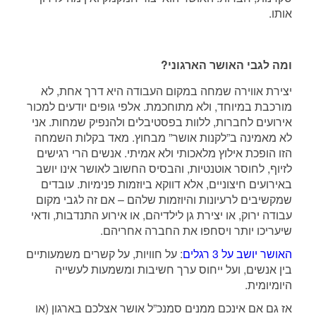
אותו.
ומה לגבי האושר הארגוני?
יצירת אווירה שמחה במקום העבודה היא דרך אחת, לא
מורכבת במיוחד, ולא מתוחכמת. אלפי גופים יודעים למכור
אירועים לחברות, ללוות בפסטיבלים ולהנפיק שמחות. אני
לא מאמינה ב”לקנות אושר” מבחוץ. מאד בקלות השמחה
הזו הופכת אילוץ מלאכותי ולא אמיתי. אנשים הרי רגישים
לזיוף, לחוסר אוטנטיות, והבסיס החשוב לאושר אינו יושב
באירועים חיצוניים, אלא דווקא ביוזמות פנימיות. עובדים
שמקשיבים לרעיונות והיוזמות שלהם – אם זה לגבי מקום
עבודה ירוק, או יצירת גן לילדיהם, או אירוע התנדבות, ודאי
שיעריכו יותר ויסחפו את החברה אחריהם.
האושר יושב על 3 רגלים
: על חוויות, על קשרים משמעותיים
בין אנשים, ועל ייחוס ערך חשיבות ומשמעות לעשייה
היומיומית.
אז גם אם אינכם ממנים סמנכ”ל אושר אצלכם בארגון (או