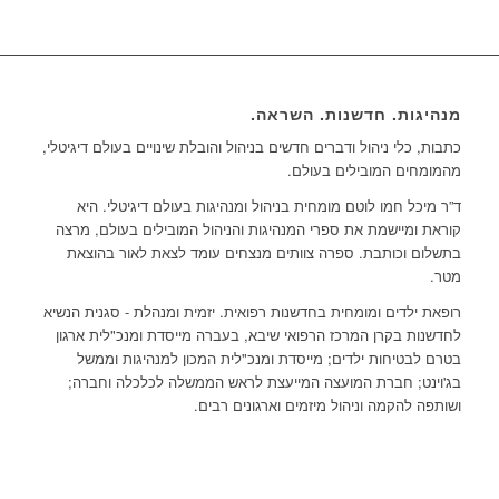
מנהיגות. חדשנות. השראה.
כתבות, כלי ניהול ודברים חדשים בניהול והובלת שינויים בעולם דיגיטלי,
מהמומחים המובילים בעולם.
ד”ר מיכל חמו לוטם מומחית בניהול ומנהיגות בעולם דיגיטלי. היא
קוראת ומיישמת את ספרי המנהיגות והניהול המובילים בעולם, מרצה
בתשלום וכותבת. ספרה צוותים מנצחים עומד לצאת לאור בהוצאת
מטר.
רופאת ילדים ומומחית בחדשנות רפואית. יזמית ומנהלת - סגנית הנשיא
לחדשנות בקרן המרכז הרפואי שיבא, בעברה מייסדת ומנכ"לית ארגון
בטרם לבטיחות ילדים; מייסדת ומנכ"לית המכון למנהיגות וממשל
בג'וינט; חברת המועצה המייעצת לראש הממשלה לכלכלה וחברה;
ושותפה להקמה וניהול מיזמים וארגונים רבים.