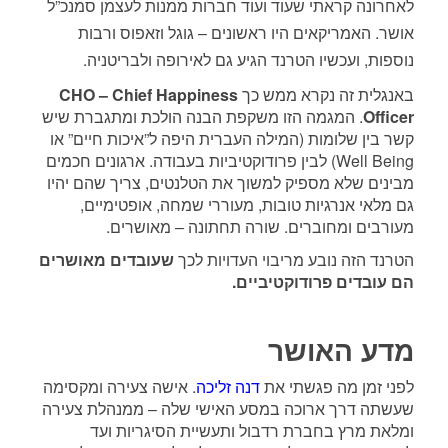
לאחרונה קראתי שעוד ועוד חברות ממנות לעצמן סמנכ”ל
אושר. האמריקאים היו ראשונים – גוגל וזאפוס ורבות
נוספות, ועכשיו הטרנד הגיע גם לאירופה ולבריטניה.
באנגלית זה נקרא ממש כך
CHO – Chief Happiness
Officer
. המגמה הזו משקפת הבנה הולכת ומתגברת שיש
קשר בין שלומות (המילה העברית היפה ל”איכות חיים” או
Well Being) לבין פרודוקטיביות בעבודה. ארגונים חכמים
מבינים שלא מספיק למשוך את הטלנטים, צריך שהם יהיו
גם מלאי אנרגיות טובות, מעוררי שמחה, אופטימיים,
מעורבים ומחוברים. שורה תחתונה – מאושרים.
הטרנד הזה נובע מריבוי העדויות לכך
שעובדים מאושרים
הם עובדים פרודוקטיביים.
מדע האושר
לפני זמן מה פגשתי את
דנה זליכה
. אישה צעירה ומקסימה
שעשתה דרך ארוכה במסע האישי שלה – ממנהלת צעירה
ומלאת מרץ בחברת רדבול ותעשיית הסיגריות ועד