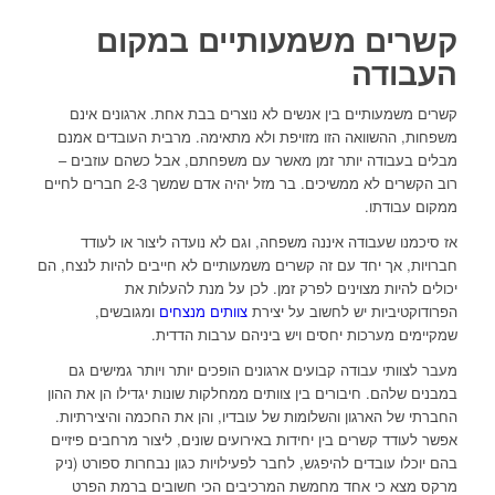
קשרים משמעותיים במקום
העבודה
קשרים משמעותיים בין אנשים לא נוצרים בבת אחת. ארגונים אינם
משפחות, ההשוואה הזו מזויפת ולא מתאימה. מרבית העובדים אמנם
מבלים בעבודה יותר זמן מאשר עם משפחתם, אבל כשהם עוזבים –
רוב הקשרים לא ממשיכים. בר מזל יהיה אדם שמשך 2-3 חברים לחיים
ממקום עבודתו.
אז סיכמנו שעבודה איננה משפחה, וגם לא נועדה ליצור או לעודד
חברויות, אך יחד עם זה קשרים משמעותיים לא חייבים להיות לנצח, הם
יכולים להיות מצוינים לפרק זמן. לכן על מנת להעלות את
הפרודוקטיביות יש לחשוב על יצירת
צוותים מנצחים
ומגובשים,
שמקיימים מערכות יחסים ויש ביניהם ערבות הדדית.
מעבר לצוותי עבודה קבועים ארגונים הופכים יותר ויותר גמישים גם
במבנים שלהם. חיבורים בין צוותים ממחלקות שונות יגדילו הן את ההון
החברתי של הארגון והשלומות של עובדיו, והן את החכמה והיצירתיות.
אפשר לעודד קשרים בין יחידות באירועים שונים, ליצור מרחבים פיזיים
בהם יוכלו עובדים להיפגש, לחבר לפעילויות כגון נבחרות ספורט (ניק
מרקס מצא כי אחד מחמשת המרכיבים הכי חשובים ברמת הפרט