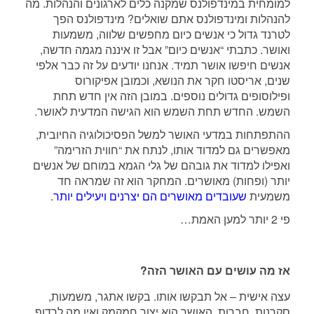
למומחית במינדפולנס שמקנה כלים לארגונים והנהלות. מה
להנהלות ומינדפולנס אתם שואלים? מינדפולנס הפך
לטרנד גדול כי אנשים כיום מחפשים שלווה, משמעות
ואושר. כתבתי “אנשים כיום” אבל זו איננה מגמה חדשה,
אנשים חיפשו אושר תמיד. אנחנו יודעים על זה כבר אלפי
שנים, אריסטו חקר את הנושא, וכמובן אפיקורוס
ופילוסופים גדולים נוספים. במובן הזה אין חדש תחת
השמש. החדש תחת השמש הוא הגישה המדעית לאושר.
ההתפתחות במדעי האושר למשל הפסיכולוגיה החיובית,
מאפשרים גם למדוד אותו, לנתח את “חווית הזרימה”
ואפילו למדוד את גובהם של גלי הגמא במוחם של אנשים
יותר (ופחות) מאושרים. המחקר הוא זה שמראה חד
משמעית
שעובדים מאושרים הם יצרנים ויעילים יותר
.
פי 2 יותר למען האמת…
אז מה עושים עם האושר הזה?
עצה אישית – אל תבקשו אותו. בקשו אתגר, משמעות,
סקרנות, חברות. האושר הוא יצור חמקמק ואין מה לרדוף