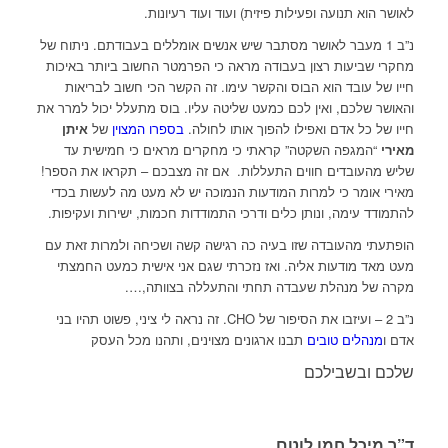
לאושר הוא תנועה ופעילות פיזית) ועוד ועוד רעיונות.
נ”ב 1 מעבר לאושר מסתבר שיש אנשים אומללים בעבודתם. ניתוח של
מחקרי שביעות רצון בעבודה מראה כי הפרמטר החשוב ביותר באיכות
חייו של עובד הוא הבוס והקשר עימו. זה הקשר הכי חשוב לבריאות
והאושר שלכם, ואין לכם כמעט שליטה עליו. בוס מתעלל יכול למרר את
חייו של כל אדם ואפילו להפוך אותו לחולה.
בספרו המצוין
של
איתן
מאירי
“המגפה השקטה” קראתי כי מחקרים מראים כי חמישית עד
שליש מהעובדים חווים התעללות. אם זה מצבכם – תקראו את הספר!
מאירי אומר כי למרות המודעות הנמוכה יש לא מעט מה לעשות בכדי
להתמודד עימה, ונותן כלים ודרכי התמודדות חכמות, ישירות ועקיפות.
הופתעתי מהעובדה שזו בעיה כה רגישה קשה ושכיחה ולמרות זאת עם
מעט מאד מודעות אליה. ואז נזכרתי שגם אני אישית כמעט החמצתי
מקרה של מנהלת שעבדה תחתי והתעללה בצוותה,….
נ”ב 2 – ועיזבו את הסיפור של CHO. זה נראה לי ציני, פשוט תהיו בני
אדם ו
מנהלים טובים
תבנו ארגונים מצוינים, ותהנו מכל העסק
שלכם ובשבילכם
ד”ר מיכל חמו לוטם