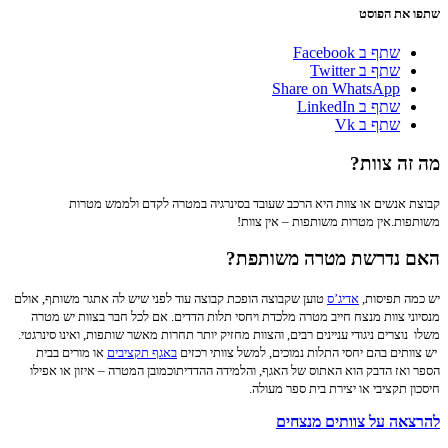
שתפו את הפוסט
שתף ב Facebook
שתף ב Twitter
Share on WhatsApp
שתף ב LinkedIn
שתף ב Vk
מה זה צוות?
קבוצת אנשים או צוות היא הרכב שעובד בסינרגיה במטרה לקדם ולממש מטרות
משותפות.
אין מטרות משותפות – אין צוות!
האם נדרשת מטרה משותפת?
יש כמה תפיסות,
אדיג’ס
טוען שקבוצה הופכת קבוצה עוד לפני שיש לה אתגר משותף, אולם
מנסיוני צוות מנצח חייב מטרה מלכדת ויחסי תלות הדדים. אם לכל חבר בצוות יש מטרה
משלו נוצרים ניגודי עניינים רבים, והצוות מחזיק יותר תחרות מאשר שותפות, ואינו סינרגטי.
יש צוותים בהם יחסי התלות נמוכים, למשל צוותי רכזים
באגף תקציבים
או מורים בבית
הספר ואז הדבק הוא האתוס של האגף, והלמידה ההדדיתוכמובן המטרה – איזון או אפילו
חיסכון תקציבי או יצירת בית ספר מעולה.
להרצאה על צוותים מנצחים