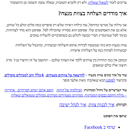
צריכים לזכור
לשאול שאלות
, ולא רק להביא תשובות, שאלה טובה חשובה מן התשובה!
איך מודדים הצלחה בצוות מנצח?
אני גדלתי על מגרשי כדורסל, עוד כילדה ראיתי שלא רק סופרים כמה סלים קולע כל שחקן,
אלא גם את האסיסטים שלו. אסיסט הוא מסירה שהובילה לסל. אסיסט הוא מדד לצוותיות,
בניגוד לסל שמתמרץ חברי קבוצה לקלוע גם כשהסיכויים להצליח נמוכים.
צוות מנצח הוא כזה שמטפח לכידות אתוס והצלחה קבוצתית, ומתגמל על הצלחות
קבוצתיות לפחות כמו על הצלחות אישיות.
וכמובן אין כמו תחרות בין צוותים ללכד את הצוות שלכם – תחשבו על זה ותיצרו בנץ’ מרק
חיצוני אליו כולם שואפים.
עוד על איך בונים צוות מנצח
–
להרצאה על צוותים מנצחים
,
6 כללי זהב למנהלים מובילים
,
וב
קישור
לפוסט
הבא שאהבתי מאת אלעד סופר.
עוד קצרצרים על ניהול ומנהיגות
:
הביולוגיה של החזון
,
האם אתם יזמים חברתיים
אחריות
– מילת הקסם בבסיס המנהיגות
,
מנהיגים מצמיחים מנהיגים
,
מנהלים ששואלים שאלות
תגיות:
איך לבנות צוות
,
איך לנהל ישיבה
שתפו את הפוסט
שתף ב Facebook