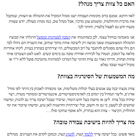
האם כל צוות צריך מנהל?
לאוו דווקא. אמנם ברוב מקומות העבודה ישנו מנהל המוביל את ההנהלה או הצוות, שמקבל
את מרבית ההחלטות, ומשמש עוגן מרכזי, אבל מנהל טוב, כמו מנהיג מעולה, יודע שצוות
מנצח יודע גם לפעול בלעדיו, וחותר לכך.
אני מאמינה בניהול עצמי, לכן כשהקמתי את
המכון למנהיגות וממשל
הרגלתי את קבוצת
ההנהלה המצומצמת שאני מגיעה רק לישיבה אחת מתוך שתים, את השנייה הם ניהלו לבד.
הם גילו שהם מסוגלים להתגבר על רוב המכשולים, היו יצירתיים בפתרון בעיות, לקחו אחריות
מלאה על המכון, ושמרו על לכידות ואווירה טובה גם בימים קשים. לאט לאט הצטרכו אותי
פחות ופחות, והייתי גאה! גם צוות ההיגוי של המרכז למנהיגות מתנדבת פועל ללא יו”ר או
מוביל רשמי ועובד נפלא.
מה המשמעות של הסינרגיה בצוות?
צוות מנצח יבנה עם אנשים בעלי יכולות משלימות, אני מקפידה לאבחן בין היתר לפי מודל
אדיג’ס, וליצר תמהיל בין יזמים בין לאדמיניסטרטורים, אינטגרטורים וממוקדי מטרה, רצוי
שיהיה בכל צוות ליצן או מישהו בעל חוש הומור, שיזכיר שבכל ישיבה צריך גם להנות, ומישהי
שתשים לב לשעון, כי גם זה חשוב, ובלי יצירתיות וחדשנות לאן נגיע, ומישהו שיזכור את ימי
ההולדת, הקיצור – צוות הוא נבחרת, ולא אוסף שחקני סולו….
מה צריך להיות בישיבת עבודה טובה?
מאד פשוט: בכל ישיבה צריך
ללמוד
קצת,
להנות
קצת, וכמובן לקדם את העניינים. מנהלים