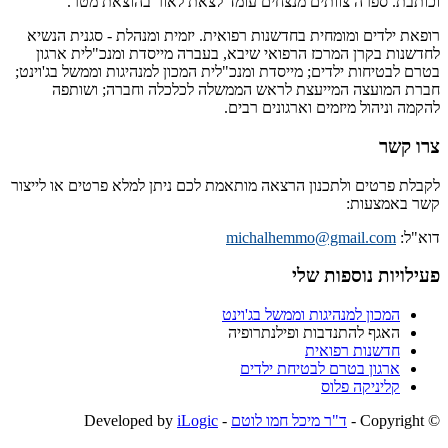
וכותבת. ספרה צוותים מנצחים עומד לצאת לאור בהוצאת מטר.
רופאת ילדים ומומחית בחדשנות רפואית. יזמית ומנהלת - סגנית הנשיא
לחדשנות בקרן המרכז הרפואי שיבא, בעברה מייסדת ומנכ"לית ארגון
בטרם לבטיחות ילדים; מייסדת ומנכ"לית המכון למנהיגות וממשל בג'וינט;
חברת המועצה המייעצת לראש הממשלה לכלכלה וחברה; ושותפה
להקמה וניהול מיזמים וארגונים רבים.
צרו קשר
לקבלת פרטים ולתכנון הרצאה מותאמת לכם ניתן למלא פרטים או לייצור
קשר באמצעות:
דוא"ל:
michalhemmo@gmail.com
פעילויות נוספות שלי
המכון למנהיגות וממשל בג'וינט
האגף להתנדבות ופילנתרופיה
חדשנות רפואית
ארגון בטרם לבטיחת ילדים
קליניקה פלוס
© ‫Copyright -
ד"ר מיכל חמו לוטם
- Developed by
iLogic