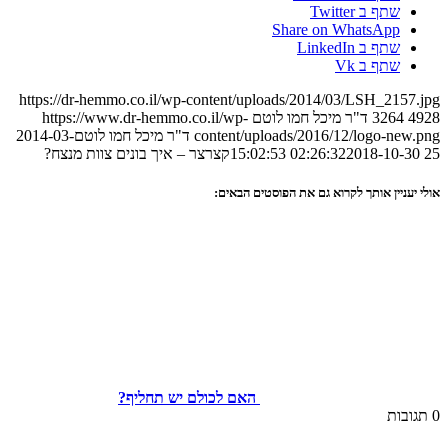
שתף ב Twitter
Share on WhatsApp
שתף ב LinkedIn
שתף ב Vk
https://dr-hemmo.co.il/wp-content/uploads/2014/03/LSH_2157.jpg
4928
3264
ד"ר מיכל חמו לוטם
https://www.dr-hemmo.co.il/wp-
content/uploads/2016/12/logo-new.png
ד"ר מיכל חמו לוטם
2014-03-
25 02:26:32
2018-10-30 15:02:53
קצרצר – איך בונים צוות מנצח?
אולי יעניין אותך לקרוא גם את הפוסטים הבאים:
האם לכולם יש תחליף?
0
תגובות