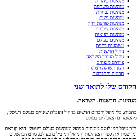
מנהיגות ביהדות
מנהיגות משתפת
מנהיגות נבחרת
מנהיגות נשים
מנהיגות פורצת דרך
מנהיגות ציבורית
מנהיגות רפואית
מנהיגים בעולם
משמעות בחיים
ניהול חדשנות
ניהול מעורר השראה
צוותים מנצחים
רצון תשוקה ויצרנות
תרומה והתנדבות
הקורס שלי לתואר שני
מנהיגות. חדשנות. השראה.
כתבות, כלי ניהול ודברים חדשים בניהול והובלת שינויים בעולם דיגיטלי,
מהמומחים המובילים בעולם.
ד”ר מיכל חמו לוטם מומחית בניהול ומנהיגות בעולם דיגיטלי. היא קוראת
ומיישמת את ספרי המנהיגות והניהול המובילים בעולם, מרצה בתשלום