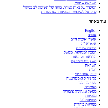
השראה – מהי?
הסיפור של נאות סמדר: כוחה של תשומת לב בניהול
להסתגל לשיבוש – מנהיגות הסתגלותית
עוד באתר
English
אהבה
אושר ואיכות חיים
אקטואליה
הובלת שינויים
המכון למנהיגות וממשל
הרצאות וסדנאות
השקעות אימפקט
השראה
יזמות
ייעוץ אסטרטגי
כלי ניהול ואסטרטגיה
כסף כוח כבוד
מאמרים
ממשל ומנהיגות ציבורית
מנהיגות
מנהיגות 3.0
מנהיגות ביהדות