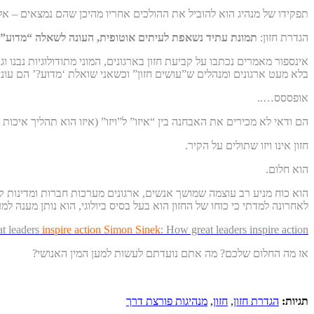
תפקידו של מנהיג הוא להוביל את ההולכים אחריו מהיכן שהם נמצאים – אל
הגדרת חזון:
תמונת עתיד נשאפת לעיתים אוטופית, העונה לשאלה “מדוע”
אינספור מאמרים נכתבו על קביעת חזון בארגונים, המוני מתודולוגיות נבנו 
בלא מעט ארגונים ומנהלים ש”עושים חזון” וכשאני שואלת ‘מדוע?’ הם עו
אופססס…..
הם ודאי לא מכירים את האבחנה בין “איזו” ל”ויזו” (איזו הוא תהליך איכו
חזון אינו ויזו שתולים על הקיר.
הוא חלום.
הוא כוח מניע רב עוצמה שמושך אנשים, ארגונים מערכות חברות ומדינות 
לאחרונה למדתי כי כוחו של החזון הוא בעל בסיס ביולוגי, הוא נותן מענה 
t leaders
inspire action Simon Sinek
: How great leaders inspire action
אז מה החלום שלכם? מה אתם נועדתם לעשות למען המין האנושי?
תגיות:
הגדרת חזון
,
חזון
,
מנהיגות פורצת דרך