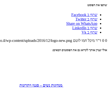
שתפו את הפוסט
שתף ב Facebook
שתף ב Twitter
Share on WhatsApp
שתף ב LinkedIn
שתף ב Vk
0
0
ד"ר מיכל חמו לוטם
o.il/wp-content/uploads/2016/12/logo-new.png
אולי יעניין אותך לקרוא גם את הפוסטים הבאים:
מנהיגות נשים – סגנון ויתרונות