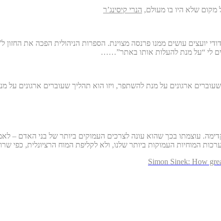
 מקום שלא היו בו מעולם,
הנרי קיסינג’ר
וגדודי יועצים עושים ממנו פרנסה מצוינת. הספרות הניהולית הפכה את החזון 
נים לי “על מנת להעלות אותו באתר”……
ת שעוברים ארגונים על מנת להשתפר, ויזו הוא תהליך שעוברים ארגונים על 
קדימה. עוצמתו בכך שהוא עונה לצרכים העמוקים ביותר של בני האדם – לא
למערכות המוחיות העמוקות ביותר שלנו, ולא לקליפת המוח הרציונלית, כפי ש
Simon Sinek: How grea