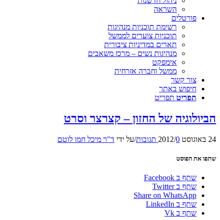
ניהול חדשנות
השראה
פורטלים
רשימת תוכניות מנהיגות
תוכניות צוערים לממשל
תארים במדיניות ציבורית
מנהיגות נשים – מרכז משאבים
אימפקט
ממשל וחברה אזרחית
צור קשר
חיפוש באתר
תפריט
תפריט
הביולוגיה של החזון – קצרצר וסרט
24 באוגוסט 2012
0 תגובות
/
/
על ידי
ד"ר מיכל חמו לוטם
שתפו את הפוסט
שתף ב Facebook
שתף ב Twitter
Share on WhatsApp
שתף ב LinkedIn
שתף ב Vk