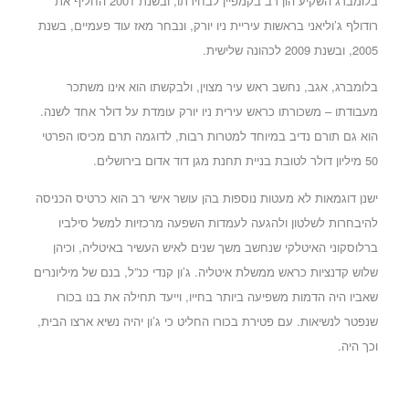
בלומברג השקיע הון רב בקמפיין לבחירתו, ובשנת 2001 החליף את
רודולף ג’וליאני בראשות עיריית ניו יורק, ונבחר מאז עוד פעמיים, בשנת
2005, ובשנת 2009 לכהונה שלישית.
בלומברג, אגב, נחשב ראש עיר מצוין, ולבקשתו הוא אינו משתכר
מעבודתו – משכורתו כראש עירית ניו יורק עומדת על דולר אחד לשנה.
הוא גם תורם נדיב במיוחד למטרות רבות, לדוגמה תרם מכיסו הפרטי
50 מיליון דולר לטובת בניית תחנת מגן דוד אדום בירושלים.
ישנן דוגמאות לא מעטות נוספות בהן עושר אישי רב הוא כרטיס הכניסה
להיבחרות לשלטון ולהגעה לעמדות השפעה מרכזיות למשל סילביו
ברלוסקוני האיטלקי שנחשב משך שנים לאיש העשיר באיטליה, וכיהן
שלוש קדנציות כראש ממשלת איטליה. ג’ון קנדי כנ”ל, בנם של מיליונרים
שאביו היה הדמות משפיעה ביותר בחייו, וייעד תחילה את בנו בכורו
שנפטר לנשיאות. עם פטירת בכורו החליט כי ג’ון יהיה נשיא ארצו הבית,
וכך היה.