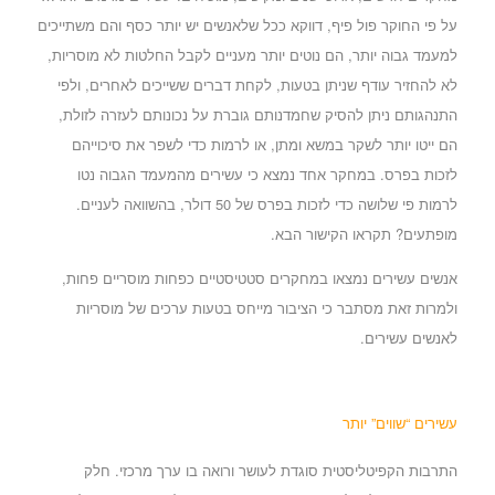
על פי החוקר פול פיף, דווקא ככל שלאנשים יש יותר כסף והם משתייכים
למעמד גבוה יותר, הם נוטים יותר מעניים לקבל החלטות לא מוסריות,
לא להחזיר עודף שניתן בטעות, לקחת דברים ששייכים לאחרים, ולפי
התנהגותם ניתן להסיק שחמדנותם גוברת על נכונותם לעזרה לזולת,
הם ייטו יותר לשקר במשא ומתן, או לרמות כדי לשפר את סיכוייהם
לזכות בפרס. במחקר אחד נמצא כי עשירים מהמעמד הגבוה נטו
לרמות פי שלושה כדי לזכות בפרס של 50 דולר, בהשוואה לעניים.
מופתעים?
תקראו הקישור הבא
.
אנשים
עשירים נמצאו במחקרים סטטיסטיים כפחות מוסריים פחות,
ולמרות זאת מסתבר כי הציבור מייחס בטעות ערכים של מוסריות
לאנשים עשירים.
עשירים “שווים” יותר
התרבות הקפיטליסטית סוגדת לעושר ורואה בו ערך מרכזי. חלק