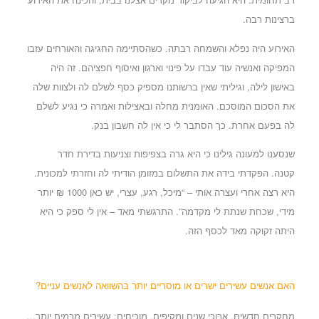
ברצינות רבה.
האירוע היה נפלא והשמחה רבתה. כשהסתיימה החגיגה והאורחים עזבו
המפיקה ואנשיה עוד עבדו על פינוי וארגון ואיסוף חפציהם. זה היה
באישון לילה, וגיליתי שאין ברשותנו מספיק כסף לשלם לה ולצוות שלה
את הסכום המוסכם. האומנית מחלה ובאצילות ואמרה כי נגיע לשלם
לה בפעם אחרת. כך הסתבר לי כי אין לה חשבון בנק.
שנסענו למעונה גילינו כי היא גרה בצפיפות וצניעות בדירת חדר
קטנה.
הפקדתי בידה את התשלום במזומן הודיתי לה וחזרתי למכונית.
היא רצה אחרי ועצרה אותי – “מיכל, רגע, עצרי, יש כאן 1000 ₪ יותר
מידי, שכחת שנתת לי מקדמה”. התרגשתי מאד – אין לי ספק כי היא
היתה זקוקה מאד לכסף הזה.
האם אנשים עשירים ישרים או מוסריים יותר בהשוואה לאנשים עניים?
מחקרים חדשים, ארוכי שנים ומקיפים, מוכיחים: עשירים מרמים יותר…