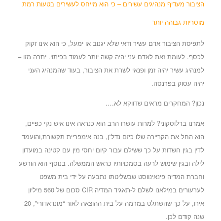
הציבור מעדיף מנהיגים עשירים – כי הוא מייחס לעשירים בטעות רמת
מוסריות גבוהה יותר
לתפיסת הציבור אדם עשיר ודאי שלא יגנוב או ימעל, כי הוא אינו זקוק
לכסף. לעומת זאת לאדם עני יהיה קשה יותר לעמוד בפיתוי. יתרה מזו –
למנהיג עשיר יהיה זמן ופנאי לשרת את הציבור, בעוד שהמנהיג העני
יהיה עסוק בפרנסה.
נכון? המחקרים מראים שדווקא לא….
אמרנו ברלוסקוני? למרות עושרו הרב הוא כנראה אינו איש נקי כפיים,
הוא החל את הקריירה שלו כיזם נדל”ן, בנה אימפריית תקשורת,ו
הועמד
לדין בגין חשדות על כך ששילם עבור קיום יחסי מין עם קטינה במועדון
לילה ובגין שימוש לרעה בסמכויותיו כראש הממשלה. בנוסף הוא הורשע
וחברת המדיה פינאינווסט שבשליטתו נתבעה על ידי בית משפט
לערעורים במילאנו לשלם ל-תאגיד המדיה CIR סכום של 560 מיליון
אירו, על כך שהשתלט במרמה על בית ההוצאה לאור “מונדאדורי”, 20
שנה קודם לכן.