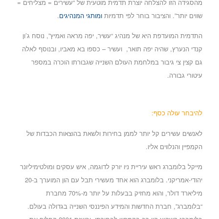
מהסגידה הזו להצלחה יוצרת תדמית מוטעית של “עשירים = מצליחים =
שווים יותר”. והציבור בוחר לפי תדמיות
ומותגי המנהיגים
.
התדמית המועדפת היא של מנהיג “עשיר, יפה מראה ואמיץ”, נוסח ג’ון
קנדי הנערץ, שהיה יפה תואר, ועשיר – כספו בא מאביו, ובנוסף לאלה
גם קצין צי גיבור במלחמת העולם השנייה שגבורתו הוכרה במספר
עיטורי גבורה.
להיבחר עולה כסף:
לאנשים עשירים קל יותר לממן בחירות ולשאת בהוצאות הכבדות של
הקמפיין והנלווים אליו.
מייקל בלומברג ראש עיריית ניו יורק לדוגמה, איש עסקים ומולטימיליונר
יהודי-אמריקני. בלומברג הוא אחד מעשירי תבל עם הון המוערך ב-20
מיליארד דולר, והוא מחזיק בבעלות על יותר מ-70% מחברת
“בלומברג”, חברת החדשות והמידע הפיננסי השנייה בגדולה בעולם.