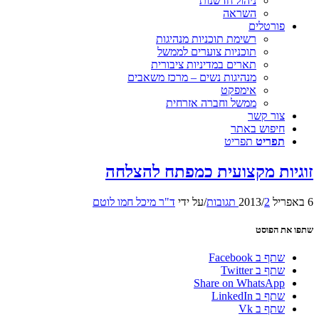
ניהול חדשנות
השראה
פורטלים
רשימת תוכניות מנהיגות
תוכניות צוערים לממשל
תארים במדיניות ציבורית
מנהיגות נשים – מרכז משאבים
אימפקט
ממשל וחברה אזרחית
צור קשר
חיפוש באתר
תפריט
תפריט
זוגיות מקצועית כמפתח להצלחה
6 באפריל 2013
2 תגובות
/
/
על ידי
ד"ר מיכל חמו לוטם
שתפו את הפוסט
שתף ב Facebook
שתף ב Twitter
Share on WhatsApp
שתף ב LinkedIn
שתף ב Vk