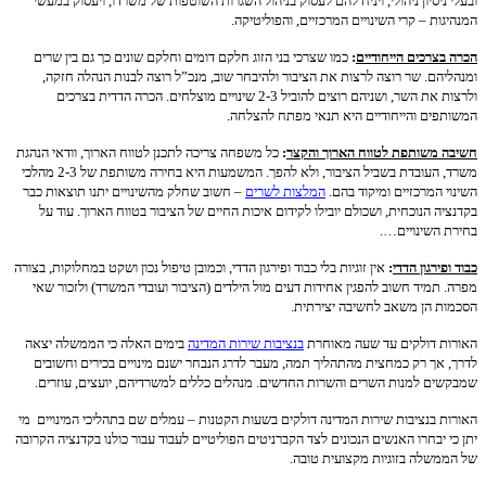
ובעלי ניסיון ניהולי, ויניח להם לעסוק בניהול השגרות השוטפות של משרדו, ויעסוק במעשי
המנהיגות – קרי השינויים המרכזיים, והפוליטיקה.
הכרה בצרכים הייחודיים
:
כמו שצרכי בני הזוג חלקם דומים וחלקם שונים כך גם בין שרים
ומנהליהם. שר רוצה לרצות את הציבור ולהיבחר שוב, מנכ”ל רוצה לבנות הנהלה חזקה,
ולרצות את השר, ושניהם רוצים להוביל 2-3 שינויים מוצלחים. הכרה הדדית בצרכים
המשותפים והייחודיים היא תנאי מפתח להצלחה.
חשיבה משותפת לטווח הארוך והקצר
:
כל משפחה צריכה לתכנן לטווח הארוך, וודאי הנהגת
משרד, העובדת בשביל הציבור, ולא להפך. המשמעות היא בחירה משותפת של 2-3 מהלכי
השינוי המרכזיים ומיקוד בהם.
המלצות לשרים
– חשוב שחלק מהשינויים יתנו תוצאות כבר
בקדנציה הנוכחית, ושכולם יובילו לקידום איכות החיים של הציבור בטווח הארוך. עוד על
בחירת השינויים….
כבוד ופירגון הדדי
:
אין זוגיות בלי כבוד ופירגון הדדי, וכמובן טיפול נכון ושקט במחלוקות, בצורה
מפרה. תמיד חשוב להפגין אחידות דעים מול הילדים (הציבור ועובדי המשרד) ולזכור שאי
הסכמות הן משאב לחשיבה יצירתית.
האורות דולקים עד שעה מאוחרת
בנציבות שירות המדינה
בימים האלה כי הממשלה יצאה
לדרך, אך רק כמחצית מהתהליך תמה, מעבר לדרג הנבחר ישנם מינויים בכירים וחשובים
שמבקשים למנות השרים והשרות החדשים. מנהלים כללים למשרדיהם, יועצים, עוזרים.
האורות בנציבות שירות המדינה דולקים בשעות הקטנות – עמלים שם בתהליכי המינויים מי
יתן כי יבחרו האנשים הנכונים לצד הקברניטים הפוליטיים לעבוד עבור כולנו בקדנציה הקרובה
של הממשלה בזוגיות מקצועית טובה.