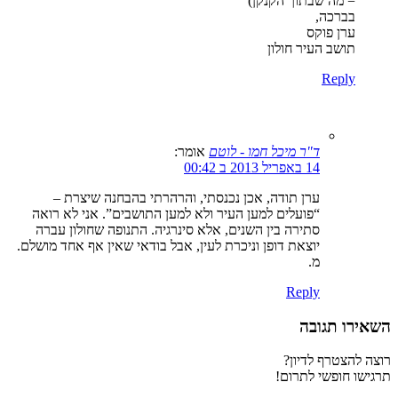
= מה שבתוך הקנקן)
בברכה,
ערן פוקס
תושב העיר חולון
Reply
ד"ר מיכל חמו - לוטם
אומר:
14 באפריל 2013 ב 00:42
ערן תודה, אכן נכנסתי, והרהרתי בהבחנה שיצרת –
“פועלים למען העיר ולא למען התושבים”. אני לא רואה
סתירה בין השנים, אלא סינרגיה. התנופה שחולון עברה
יוצאת דופן וניכרת לעין, אבל בודאי שאין אף אחד מושלם.
מ.
Reply
השאירו תגובה
רוצה להצטרף לדיון?
תרגישו חופשי לתרום!