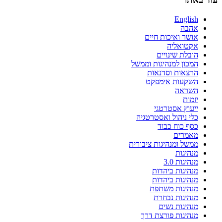
English
אהבה
אושר ואיכות חיים
אקטואליה
הובלת שינויים
המכון למנהיגות וממשל
הרצאות וסדנאות
השקעות אימפקט
השראה
יזמות
ייעוץ אסטרטגי
כלי ניהול ואסטרטגיה
כסף כוח כבוד
מאמרים
ממשל ומנהיגות ציבורית
מנהיגות
מנהיגות 3.0
מנהיגות ביהדות
מנהיגות ביהדות
מנהיגות משתפת
מנהיגות נבחרת
מנהיגות נשים
מנהיגות פורצת דרך