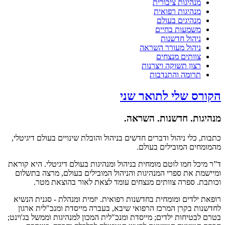
מנהיגות ציבורית
מנהיגות רפואית
מנהיגים בעולם
משמעות בחיים
ניהול חדשנות
ניהול מעורר השראה
צוותים מנצחים
רצון תשוקה ויצרנות
תרומה והתנדבות
הקורס שלי לתואר שני
מנהיגות. חדשנות. השראה.
כתבות, כלי ניהול ודברים חדשים בניהול והובלת שינויים בעולם דיגיטלי,
מהמומחים המובילים בעולם.
ד”ר מיכל חמו לוטם מומחית בניהול ומנהיגות בעולם דיגיטלי. היא קוראת
ומיישמת את ספרי המנהיגות והניהול המובילים בעולם, מרצה בתשלום
וכותבת. ספרה צוותים מנצחים עומד לצאת לאור בהוצאת מטר.
רופאת ילדים ומומחית בחדשנות רפואית. יזמית ומנהלת - סגנית הנשיא
לחדשנות בקרן המרכז הרפואי שיבא, בעברה מייסדת ומנכ"לית ארגון
בטרם לבטיחות ילדים; מייסדת ומנכ"לית המכון למנהיגות וממשל בג'וינט;