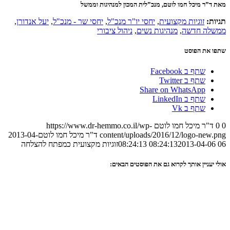
מאת ד”ר מיכל חמו לוטם, מנכ”לית המכון למנהיגות וממשל
תגיות:
זוגיות מקצועית
,
יחסי יו"ר מנכ"ל
,
יחסי שר - מנכ"ל
,
יעל אנדורן
,
ממשלה חדשה
,
מנהיגות נשים
,
ניהול ציבורי
שתפו את הפוסט
שתף ב Facebook
שתף ב Twitter
Share on WhatsApp
שתף ב LinkedIn
שתף ב Vk
0
0
ד"ר מיכל חמו לוטם
https://www.dr-hemmo.co.il/wp-
content/uploads/2016/12/logo-new.png
ד"ר מיכל חמו לוטם
2013-04-
06 08:24:13
2013-04-06 08:24:13
זוגיות מקצועית כמפתח להצלחה
אולי יעניין אותך לקרוא גם את הפוסטים הבאים: