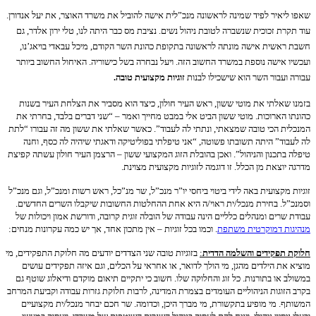
שאפו
ליאיר לפיד שמינה לראשונה מנכ”לית אישה
להוביל את משרד האוצר, את יעל אנדורן.
עוד תקרת זכוכית שנשברה לטובת ניהול נשים. נציבת מס כבר היתה לנו, טלי ירון אלדר, גם
חשבת ראשית אישה מונתה לראשונה בתקופת כהונת השר הקודם, מיכל עבאדי בויאג’נו,
ועכשיו אישה נוספת במשרד החשוב הזה. ויעל נבחרה בשל כישוריה. האיחול החשוב ביותר
עבורה ועבור השר הוא שישכילו לבנות
זוגיות מקצועית טובה.
בזמנו שאלתי את מוטי ששון, ראש העיר חולון, כיצד הוא מסביר את הצלחת העיר בשנות
כהונתו הארוכות. מוטי ששון הביט אלי במבט מחייך ואמר – “שני דברים בלבד, בחרתי את
המנכלית הכי טובה שמצאתי, ונתתי לה לעבוד”. כאשר שאלתי את ששון מה זה עבורו “לתת
לה לעבוד” היתה תשובתו פשוטה, “אני טיפלתי בפוליטיקה ודאגתי שיהיה לה כסף, וחנה
טיפלה בתכנון והניהול”. ואכן בהובלת הזוג המקצועי ששון – הרצמן העיר חולון עשתה קפיצת
מדרגה יוצאת מן הכלל. זו דוגמה לזוגיות מקצועית מצוינת.
זוגיות מקצועית באה לידי ביטוי ביחסי יו”ר מנכ”ל, שר מנ”כל, ראש רשות ומנכ”ל, וגם מנכ”ל
וסמנכ”ל. בחירת מנכל/ית ראוי/ה היא אחת ההחלטות החשובות שיקבלו השרים החדשים.
עבודת שרים ומנהלים כלליים הינה עבודה של הובלה זוגית קרובה, ודורשת אמון ויכולות של
מנהיגות דמוקרטית משתפת
. וכמו בכל זוגיות – אין מתכון אחד, אך יש כמה עקרונות מנחים:
חלוקת תפקידים והשלמה הדדית
:
בזוגיות טובה שני הצדדים יודעים מה חלוקת התפקידים, מי
מוציא את הילדים מהגן, מי הולך לדואר, או אחראי על הכלים, וגם איזה תפקידים עושים
במשולב או בתורנות. כל זוג והחלוקה שלו. חשוב כי יתקיים תיאום מוקדם ודיאלוג שוטף גם
בקרב הזוגות הניהוליים העומדים בצמרת המדינה, לרבות חלוקת גזרות עבודה וקביעת המרחב
המשותף. מי מופיע בתקשורת, מי מברך היכן, וכדומה. שר חכם יבחר מנכל/ית מקצועיים