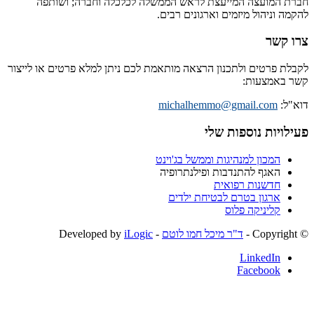
חברת המועצה המייעצת לראש הממשלה לכלכלה וחברה; ושותפה
להקמה וניהול מיזמים וארגונים רבים.
צרו קשר
לקבלת פרטים ולתכנון הרצאה מותאמת לכם ניתן למלא פרטים או לייצור
קשר באמצעות:
דוא"ל:
michalhemmo@gmail.com
פעילויות נוספות שלי
המכון למנהיגות וממשל בג'וינט
האגף להתנדבות ופילנתרופיה
חדשנות רפואית
ארגון בטרם לבטיחת ילדים
קליניקה פלוס
© ‫Copyright -
ד"ר מיכל חמו לוטם
- Developed by
iLogic
LinkedIn
Facebook