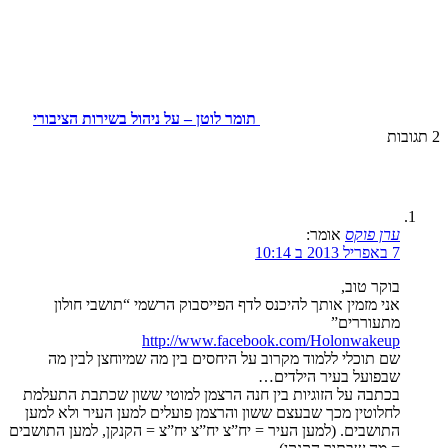
תומר לוטן – על ניהול בשירות הציבורי
2
תגובות
ערן פוקס
אומר:
7 באפריל 2013 ב 10:14
בוקר טוב,
אני מזמין אותך להיכנס לדף הפייסבוק הרשמי “תושבי חולון
מתעוררים”
http://www.facebook.com/Holonwakeup
שם תוכלי ללמוד מקרוב על היחסים בין מה שמיוחצן לבין מה
שבפועל בעיר הילדים…
בכתבה על הזוגיות בין חנה הרצמן למוטי ששון שכתבת התעלמת
לחלוטין מכך שבעצם ששון והרצמן פועלים למען העיר ולא למען
התושבים. (למען העיר = יח”צ יח”צ יח”צ = הקנקן, למען התושבים