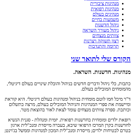
מנהיגות ציבורית
מנהיגות רפואית
מנהיגים בעולם
משמעות בחיים
ניהול חדשנות
ניהול מעורר השראה
צוותים מנצחים
רצון תשוקה ויצרנות
תרומה והתנדבות
הקורס שלי לתואר שני
מנהיגות. חדשנות. השראה.
כתבות, כלי ניהול ודברים חדשים בניהול והובלת שינויים בעולם דיגיטלי,
מהמומחים המובילים בעולם.
ד”ר מיכל חמו לוטם מומחית בניהול ומנהיגות בעולם דיגיטלי. היא קוראת
ומיישמת את ספרי המנהיגות והניהול המובילים בעולם, מרצה בתשלום
וכותבת. ספרה צוותים מנצחים עומד לצאת לאור בהוצאת מטר.
רופאת ילדים ומומחית בחדשנות רפואית. יזמית ומנהלת - סגנית הנשיא
לחדשנות בקרן המרכז הרפואי שיבא, בעברה מייסדת ומנכ"לית ארגון
בטרם לבטיחות ילדים; מייסדת ומנכ"לית המכון למנהיגות וממשל בג'וינט;