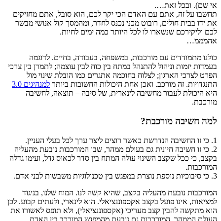
אי שם). ובכל זאת….
תחשבו על זה, אתם עם האדם הכי יקר לכם, הוא סובל, אתם מחזיקים
את ידו בבית חולים, רובוט מכני נכנס לחדר, ומהמסך קול אנושי מבשר
לכם וליקירכם שנשארו לו לכל היותר כמה ימים לחיות.
אהמממ…
כולנו מתמודדים עם מורכבות, במשפחה, בעבודה, בחיים. לדוגמה
בעמדות יזמות וניהול להתנהל במתח בין כוח לבין עוצמה; לתמרן בין צרכי
הפרט לצרכי הארגון; לצלוח בחוכמה אתגרים כמו הובלת שינוי מול
התנגדויות. זה מורכב. ואכן אחת היכולות החשובות ביותר
למנהיגים 3.0
היא היכולת לעבור מחשיבה לינארית, של סיבה – תוצאה, לחשיבה
מורכבת.
למה חשיבה מורכבת?
1. כי זו החשיבה הנדרשת כאשר רוצים ליצר ערך לכל בעלי העניין.
2. כי זו חשיבה חיונית גם בעולם ממהר, שבו המורכבות נובעת מהעליה
בקצב, כי ככל שקצב השינוי עולה המתח בין סדר לכאוס גדל, ועימו גדלה
המורכבות.
3. כי סיבוכיות נוספת נוצרת במפגש בין טכנולוגיות משבשות לבני אדם.
המורכבות נובעת מהעליה בקצב, שהיא קשה לנו. המוח שלנו, בניגוד
למציאות, אינו פועל בקצב אקספוננציאלי. הוא לינארי, ולעתים קבוע. לכן
הוא מתקשה להבין קצב מעריכי (אקספוננציאלי), ולא תופס לאשורו את
העולם הממהר. המורכבות גם נובעת מהמפגש המורכב בין האדם