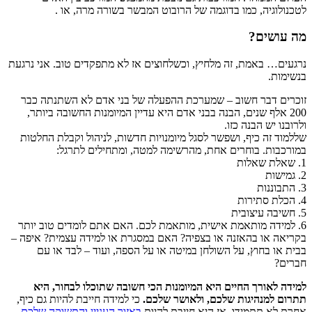
לטכנולוגיה, כמו בדוגמה של הרובוט המבשר בשורה מרה, או .
מה עושים?
נרגעים… באמת, זה מלחיץ, וכשלחוצים אז לא מתפקדים טוב. אני נרגעת
בנשימות.
זוכרים דבר חשוב – שמערכת ההפעלה של בני אדם לא השתנתה כבר
200 אלף שנים, הבנה בבני אדם היא עדיין המיומנות החשובה ביותר,
ולרובנו יש הבנה כזו.
שללמוד זה כיף, ושפשר לסגל מיומנויות חדשות, לניהול וקבלת החלטות
במורכבות. בוחרים אחת, מהרשימה למטה, ומתחילים לתרגל:
1. שאלת שאלות
2. גמישות
3. התבוננות
4. הכלת סתירות
5. חשיבה עיצובית
6. למידה מותאמת אישית, מותאמת לכם. האם אתם לומדים טוב יותר
בקריאה או בהאזנה או בצפיה? האם במסגרת או למידה עצמית? איפה –
בבית או בחוץ, על השולחן במיטה או על הספה, ועוד – לבד או עם
חברים?
למידה לאורך החיים היא המיומנות הכי חשובה שתוכלו לבחור, היא
תתרום למנהיגות שלכם, ולאושר שלכם.
כי למידה חייבת להיות גם כיף,
אחרת לא תתמידו. אז היא חייבת להיות
באזור העניין והתשוקה שלכם
,