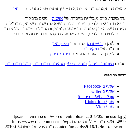
להזמנת הרצאה/סדנה, או לתיאום ייעוץ אסטרטגיה וחדשנות –
כאן
.
עוד משהו: כיום מנכל”ית מייסדת של
אושיה
– נשים מובילות
בריאות. רופאת ילדים, כיהנה כסגנית נשיא לחדשנות בשיבא, כמנכ”לית
מייסדת של המכון למנהיגות וממשל בג’וינט, וכמנכ”לית מייסדת של ארגון
בטרם לבטיחות ילדים, והייתה שותפה להקמת ארגונים ומיזמים רבים.
לעקוב
בפייסבוק
. להתחבר
בלינקדאין
.
ד”ר חמו
בויקיפדיה
.
למגזין החדשנות הרפואית
ביונד מדיסין
.
תגיות:
מיומנויות ניהול
,
מנהיגות 3.0
,
מנהיגות במורכבות
,
ניווט במורכבות
שתפו את הפוסט
שתף ב Facebook
שתף ב Twitter
Share on WhatsApp
שתף ב LinkedIn
שתף ב Vk
https://dr-hemmo.co.il/wp-content/uploads/2019/05/micosoft.jpg
4899
3266
ד"ר מיכל חמו לוטם
https://www.dr-hemmo.co.il/wp-
content/uploads/2016/12/logo-new.png
ד"ר מיכל חמו לוטם
2019-05-