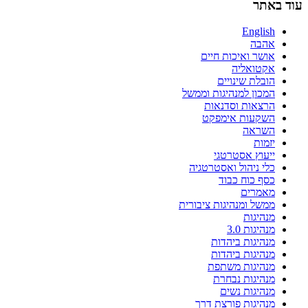
עוד באתר
English
אהבה
אושר ואיכות חיים
אקטואליה
הובלת שינויים
המכון למנהיגות וממשל
הרצאות וסדנאות
השקעות אימפקט
השראה
יזמות
ייעוץ אסטרטגי
כלי ניהול ואסטרטגיה
כסף כוח כבוד
מאמרים
ממשל ומנהיגות ציבורית
מנהיגות
מנהיגות 3.0
מנהיגות ביהדות
מנהיגות ביהדות
מנהיגות משתפת
מנהיגות נבחרת
מנהיגות נשים
מנהיגות פורצת דרך