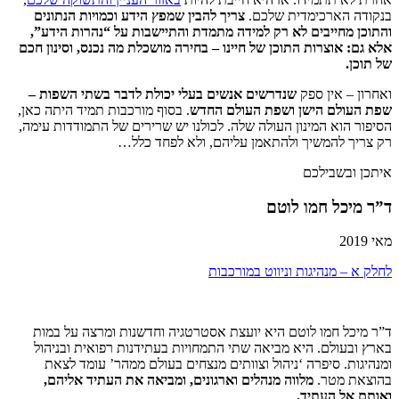
בנקודה הארכימדית שלכם.
צריך להבין שמפץ הידע וכמויות הנתונים
והתוכן מחייבים לא רק למידה מתמדת והתיישבות על “נהרות הידע”,
אלא גם: אוצרות התוכן של חיינו – בחירה מושכלת מה נכנס, וסינון חכם
של תוכן.
ואחרון – אין ספק
שנדרשים אנשים בעלי יכולת לדבר בשתי השפות –
שפת העולם הישן ושפת העולם החדש
. בסוף מורכבות תמיד היתה כאן,
הסיפור הוא המינון העולה שלה. לכולנו יש שרירים של התמודדות עימה,
רק צריך להמשיך ולהתאמן עליהם, ולא לפחד כלל…
איתכן ובשבילכם
ד”ר מיכל חמו לוטם
מאי 2019
לחלק א – מנהיגות וניווט במורכבות
ד”ר מיכל חמו לוטם היא יועצת אסטרטגיה וחדשנות ומרצה על במות
בארץ ובעולם. היא מביאה שתי התמחויות בעתידנות רפואית ובניהול
ומנהיגות. סיפרה ‘ניהול וצוותים מנצחים בעולם ממהר’ עומד לצאת
בהוצאת מטר.
מלווה מנהלים וארגונים, ומביאה את העתיד אליהם,
ואותם אל העתיד.