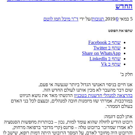
החדש
5 במאי 2019
0 תגובות
/
/
על ידי
ד"ר מיכל חמו לוטם
שתפו את הפוסט
שתף ב Facebook
שתף ב Twitter
Share on WhatsApp
שתף ב LinkedIn
שתף ב Vk
חלק ב’
אנו חיים בניסוי האנושי הגדול ביותר שנעשה אי פעם,
שום דבר מהעבר לא מכין אותנו לעולם החדש הזה.
בהרצאה למנהלי חדשנות בטכניון
הדגשתי מאד את נושא הניווט
במורכבות. אמרתי שזו מיומנות חובה למנהלים, ובעצם לכל בני האדם
בעולם הממהר.
אתן לכם דוגמה:
רובוט הודיע לחולה שהוא עומד למות, נכון – בכותרות מחפשות הסנסציה
לא אמרו שמדובר ברובוט טלה – פרזנס (קרי מדובר ברפואה מרחוק,
והרובוט היה מחובר לאדם, על המסך הרובוטי היתה דמות רופא, שישב לו