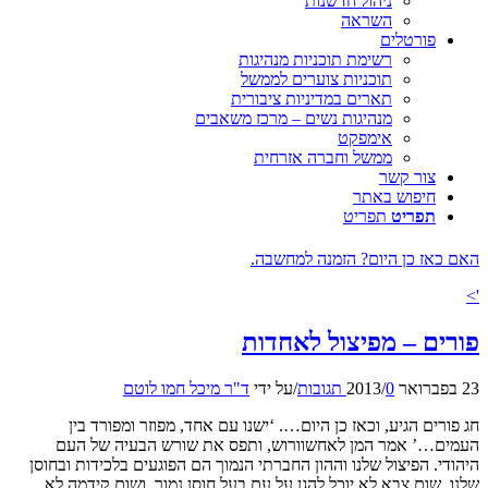
ניהול חדשנות
השראה
פורטלים
רשימת תוכניות מנהיגות
תוכניות צוערים לממשל
תארים במדיניות ציבורית
מנהיגות נשים – מרכז משאבים
אימפקט
ממשל וחברה אזרחית
צור קשר
חיפוש באתר
תפריט
תפריט
האם כאז כן היום? הזמנה למחשבה.
'>
פורים – מפיצול לאחדות
23 בפברואר 2013
0 תגובות
/
/
על ידי
ד"ר מיכל חמו לוטם
חג פורים הגיע, וכאז כן היום…. ‘ישנו עם אחד, מפוזר ומפורד בין
העמים…’ אמר המן לאחשוורוש, ותפס את שורש הבעיה של העם
היהודי. הפיצול שלנו וההון החברתי הנמוך הם הפוגעים בלכידות ובחוסן
שלנו. שום צבא לא יוכל להגן על עם בעל חוסן נמוך, ושום קידמה לא