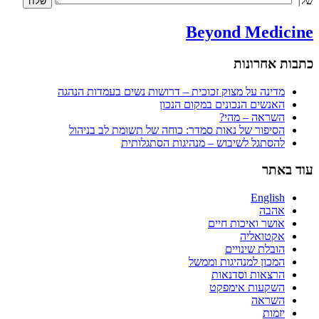
שלך
Beyond Medicine
כתבות אחרונות
מדינה על מצוק זכוכית – דרושות נשים בעמדות הנהגה
האנשים הנכונים במקום הנכון
השראה – מהי?
הסיפור של נאות סמדר: כוחה של תשומת לב בניהול
להסתגל לשיבוש – מנהיגות הסתגלותית
עוד באתר
English
אהבה
אושר ואיכות חיים
אקטואליה
הובלת שינויים
המכון למנהיגות וממשל
הרצאות וסדנאות
השקעות אימפקט
השראה
יזמות