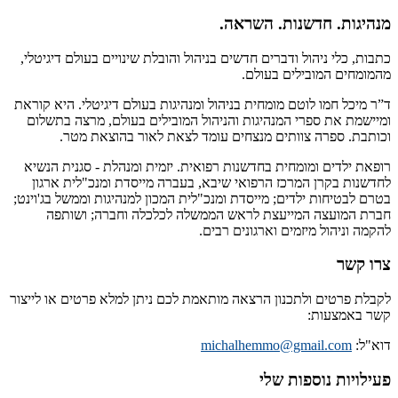
מנהיגות. חדשנות. השראה.
כתבות, כלי ניהול ודברים חדשים בניהול והובלת שינויים בעולם דיגיטלי,
מהמומחים המובילים בעולם.
ד”ר מיכל חמו לוטם מומחית בניהול ומנהיגות בעולם דיגיטלי. היא קוראת
ומיישמת את ספרי המנהיגות והניהול המובילים בעולם, מרצה בתשלום
וכותבת. ספרה צוותים מנצחים עומד לצאת לאור בהוצאת מטר.
רופאת ילדים ומומחית בחדשנות רפואית. יזמית ומנהלת - סגנית הנשיא
לחדשנות בקרן המרכז הרפואי שיבא, בעברה מייסדת ומנכ"לית ארגון
בטרם לבטיחות ילדים; מייסדת ומנכ"לית המכון למנהיגות וממשל בג'וינט;
חברת המועצה המייעצת לראש הממשלה לכלכלה וחברה; ושותפה
להקמה וניהול מיזמים וארגונים רבים.
צרו קשר
לקבלת פרטים ולתכנון הרצאה מותאמת לכם ניתן למלא פרטים או לייצור
קשר באמצעות:
דוא"ל:
michalhemmo@gmail.com
פעילויות נוספות שלי