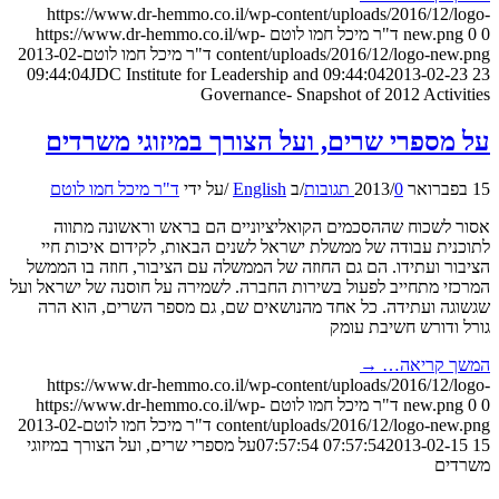
https://www.dr-hemmo.co.il/wp-content/uploads/2016/12/logo-
0
0
new.png
ד"ר מיכל חמו לוטם
https://www.dr-hemmo.co.il/wp-
content/uploads/2016/12/logo-new.png
ד"ר מיכל חמו לוטם
2013-02-
JDC Institute for Leadership and
2013-02-23 09:44:04
23 09:44:04
Governance- Snapshot of 2012 Activities
על מספרי שרים, ועל הצורך במיזוגי משרדים
15 בפברואר 2013
0 תגובות
/
/
ב
English
/
על ידי
ד"ר מיכל חמו לוטם
אסור לשכוח שההסכמים הקואליציוניים הם בראש וראשונה מתווה
לתוכנית עבודה של ממשלת ישראל לשנים הבאות, לקידום איכות חיי
הציבור ועתידו. הם גם החוזה של הממשלה עם הציבור, חוזה בו הממשל
המרכזי מתחייב לפעול בשירות החברה. לשמירה על חוסנה של ישראל ועל
שגשוגה ועתידה. כל אחד מהנושאים שם, גם מספר השרים, הוא הרה
גורל ודורש חשיבת עומק
המשך קריאה…
→
https://www.dr-hemmo.co.il/wp-content/uploads/2016/12/logo-
0
0
new.png
ד"ר מיכל חמו לוטם
https://www.dr-hemmo.co.il/wp-
content/uploads/2016/12/logo-new.png
ד"ר מיכל חמו לוטם
2013-02-
15 07:57:54
2013-02-15 07:57:54
על מספרי שרים, ועל הצורך במיזוגי
משרדים