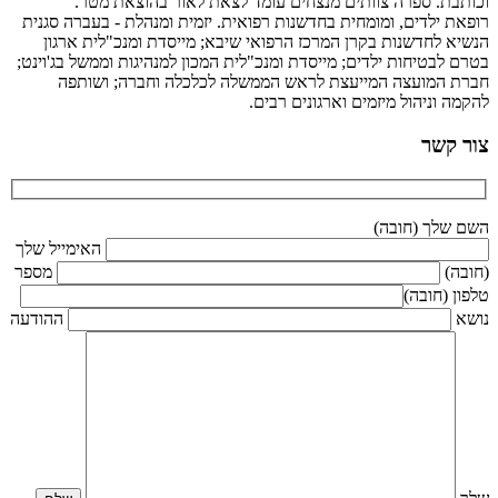
וכותבת. ספרה צוותים מנצחים עומד לצאת לאור בהוצאת מטר.
רופאת ילדים, ומומחית בחדשנות רפואית. יזמית ומנהלת - בעברה סגנית
הנשיא לחדשנות בקרן המרכז הרפואי שיבא; מייסדת ומנכ"לית ארגון
בטרם לבטיחות ילדים; מייסדת ומנכ"לית המכון למנהיגות וממשל בג'וינט;
חברת המועצה המייעצת לראש הממשלה לכלכלה וחברה; ושותפה
להקמה וניהול מיזמים וארגונים רבים.
צור קשר
השם שלך (חובה)
האימייל שלך
(חובה)
מספר
טלפון (חובה)
נושא
ההודעה