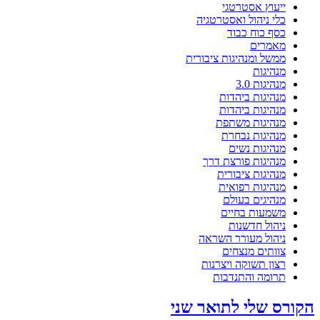
ייעוץ אסטרטגי
כלי ניהול ואסטרטגיה
כסף כוח כבוד
מאמרים
ממשל ומנהיגות ציבורית
מנהיגות
מנהיגות 3.0
מנהיגות ביהדות
מנהיגות ביהדות
מנהיגות משתפת
מנהיגות נבחרת
מנהיגות נשים
מנהיגות פורצת דרך
מנהיגות ציבורית
מנהיגות רפואית
מנהיגים בעולם
משמעות בחיים
ניהול חדשנות
ניהול מעורר השראה
צוותים מנצחים
רצון תשוקה ויצרנות
תרומה והתנדבות
הקורס שלי לתואר שני