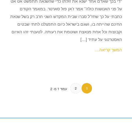
“די בכך שאדם אחד ישנא את זולתו כדי שהשנאה תתפשט אט אט
על פני האנושות כולה” אמר ז’אן פול סארטר. במאמר הקודם
כתבתי על כך שחז”ל סברו שבית המקדש השני חרב רק בשל שנאת
החינם שהייתה בו, ושגם בישראל כיום התפצלנו לתתי שבטים
וקבוצות וכל אחת מנאצת ושוטמת את רעותה. לטענתי זהו האיום
האסטרטגי על עתיד […]
המשך קריאה…
2
1
עמוד 1 מ- 2