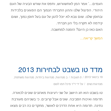
העמים…’ אמר המן לאחשוורוש, ותפס את שורש הבעיה של העם
היהודי. הפיצול שלנו וההון החברתי הנמוך הם הפוגעים בלכידות
ובחוסן שלנו. שום צבא לא יוכל להגן על עם בעל חוסן נמוך, ושום
קידמה לא תקרה בלי הון חברתי.
האם כאז כן היום? הזמנה למחשבה.
המשך קריאה…
מדד טו בשבט לבחירות 2013
/
/
19 בינואר 2013
0 תגובות
ב
מנהיגות
,
מנהיגות ביהדות
,
מנהיגות משתפת
,
/
מנהיגות נשים
על ידי
ד"ר מיכל חמו לוטם
טו בשבט הוא חג היושב על שני רעיונות מארגנים שונים לכאורה.
תרומה ואיכות הסביבה. שונים אבל קרובים. כי בשניהם מעורבת
נתינה. תרומה היא אחת הדרכים לאושר, מחקרים כה רבים מצאו