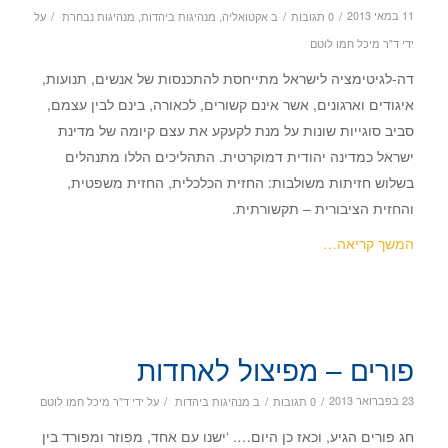
/
/
/
11 במאי 2013
0 תגובות
ב
אקטואליה
,
מנהיגות ביהדות
,
מנהיגות נבחרת
על
ידי
ד"ר מיכל חמו לוטם
דה-לגיטימציה לישראל מתייחסת להתכנסות של אנשים, תנועות,
איגודים וארגונים, אשר אינם קשורים, לכאורה, בינם לבין עצמם,
סביב סוגייות שונות על מנת לקעקע את עצם קיומה של מדינת
ישראל כמדינה יהודית דמוקרטית. התהליכים הללו מתנהלים
בשלוש חזיתות משולבות: החזית הכלכלית, החזית משפטית,
והחזית הציבורית – תקשורתית.
המשך קריאה…
פורים – מפיצול לאחדות
/
/
/
23 בפברואר 2013
0 תגובות
ב
מנהיגות ביהדות
על ידי
ד"ר מיכל חמו לוטם
חג פורים הגיע, וכאז כן היום…. ‘ישנו עם אחד, מפוזר ומפורד בין