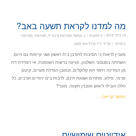
מה למדנו לקראת תשעה באב?
/
/
13 ביולי 2013
0 תגובות
ב
ממשל ומנהיגות ציבורית
,
מנהיגות
,
מנהיגות
/
ביהדות
על ידי
ד"ר מיכל חמו לוטם
מעניין לראות כי הסיבות לחורבן בית ראשון ושני קיימות גם היום,
השחתה במנגנוני השלטון, פגיעה ברשות השופטת, אי הפרדת דת
מן המדינה ויחסי חוץ קלוקלים, וכמובן הגדלת פערים, קיטוב
פנימי, פילוג, מתחים ושנאת חינם, לרבות בים יהודים וערבים, כל
הללו הובילו ליאוש ואובדן תקווה, מוכר?
המשך קריאה…
אידיוטים שימושיים