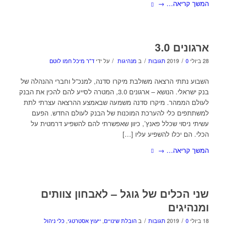
המשך קריאה…
→
ארגונים 3.0
/
/
/
28 ביולי 2019
0 תגובות
ב
מנהיגות
על ידי
ד"ר מיכל חמו לוטם
השבוע נתתי הרצאה משולבת מיקרו סדנה, למנכ”ל וחברי ההנהלה של
בנק ישראלי. הנושא – ארגונים 3.0, המטרה לסייע להם להכין את הבנק
לעולם הממהר. מיקרו סדנה משמעה שבאמצע ההרצאה עצרתי לתת
למשתתפים כלי להערכת המוכנות של הבנק לעולם החדש. הפעם
עשיתי ניסוי שכלל פאנץ’, כיוון שאפשרתי להם להשפיע דרמטית על
הכלי. הם יכלו להשפיע עליו […]
המשך קריאה…
→
שני הכלים של גוגל – לאבחון צוותים
ומנהיגים
/
/
18 ביולי 2019
0 תגובות
ב
הובלת שינויים
,
ייעוץ אסטרטגי
,
כלי ניהול