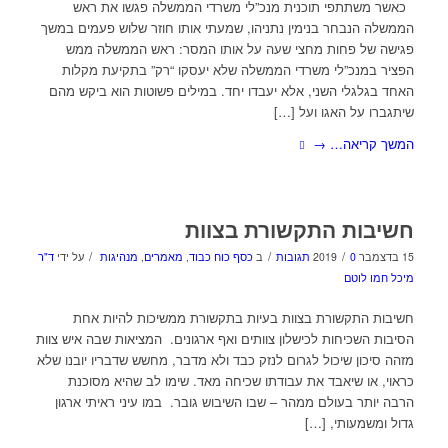
כאשר משתתפי תוכנית מנכ”לי משרדי הממשלה פגשו את ראש
הממשלה הנבחר בנימין נתניהו, שמעתי אותו חוזר שלוש פעמים במשך
פגישה של פחות מחצי שעה על אותו המסר: ראש הממשלה ממש
הפציר במנכ”לי משרדי הממשלה שלא יעסקו “רק” בתקיעת מקלות
האחד בגלגלי השני, אלא יעבדו יחד. במילים פשוטות הוא ביקש מהם
שיתגברו על האגו ועל […]
המשך קריאה…
→
חשיבות התקשורת בצוות
/
/
/
15 בדצמבר 2019
0 תגובות
ב
כסף כוח כבוד
,
מאמרים
,
מנהיגות
על ידי
ד"ר
מיכל חמו לוטם
חשיבות התקשורת בצוות בעיות בתקשורת ממשיכות להיות אחת
הסיבות השכיחות לכישלון צוותים ואף ארגונים. המציאות שבה איש צוות
מזהה סיכון שיכול לגרום לנזק כבד ולא מדבר, מחשש שדבריו יובנו שלא
כראוי, או שיאבד את עבודתו שכיחה מאד. שימו לב שהיא מסוכנת
הרבה יותר בעולם ממהר – שבו השיבוש גובר. במו עיני ראיתי ארגון
גדול ומשמעותי, […]