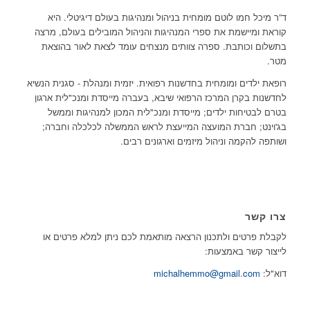
ד”ר מיכל חמו לוטם מומחית בניהול ומנהיגות בעולם דיגיטלי. היא
קוראת ומיישמת את ספרי המנהיגות והניהול המובילים בעולם, מרצה
בתשלום וכותבת. ספרה צוותים מנצחים עומד לצאת לאור בהוצאת
מטר.
רופאת ילדים ומומחית בחדשנות רפואית. יזמית ומנהלת - סגנית הנשיא
לחדשנות בקרן המרכז הרפואי שיבא, בעברה מייסדת ומנכ"לית ארגון
בטרם לבטיחות ילדים; מייסדת ומנכ"לית המכון למנהיגות וממשל
בג'וינט; חברת המועצה המייעצת לראש הממשלה לכלכלה וחברה;
ושותפה להקמה וניהול מיזמים וארגונים רבים.
צרו קשר
לקבלת פרטים ולתכנון הרצאה מותאמת לכם ניתן למלא פרטים או
לייצור קשר באמצעות:
דוא"ל:
michalhemmo@gmail.com