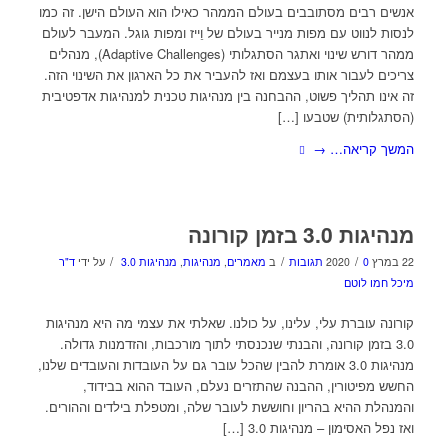
אנשים רבים מסתובבים בעולם הממהר כאילו הוא העולם הישן. זה כמו
לנסות לנווט עם מפות מנייר בעולם של וֵייז ומפות גוגל. המעבר לעולם
ממהר דורש שינוי ואתגר הסתגלותי (Adaptive Challenges), מנהלים
צריכים לעבור אותו בעצמם ואז להעביר את כל הארגון את השינוי הזה.
זה אינו תהליך פשוט, ההבחנה בין מנהיגות טכנית למנהיגות אדפטיבית
(הסתגלותית) שטבעו […]
המשך קריאה…
→
מנהיגות 3.0 בזמן קורונה
/
/
/
22 במרץ 2020
0 תגובות
ב
מאמרים
,
מנהיגות
,
מנהיגות 3.0
על ידי
ד"ר
מיכל חמו לוטם
קורונה עוברת עלי, עלינו, על כולנו. שאלתי את עצמי מה היא מנהיגות
3.0 בזמן קורונה, והבנתי שנכנסתי לתוך מורכבות, והזדמנות גדולה.
מנהיגות 3.0 אומרת להבין שהכל עובר גם על העובדות והעובדים שלנו,
החשש מפיטורין, ההבנה שהתזרים נעלם, העובד ההוא בבידוד,
והמנהלת ההיא בהריון וחוששת לעובר שלה, ומטפלת בילדים וההורים.
ואז נפל האסימון – מנהיגות 3.0 […]