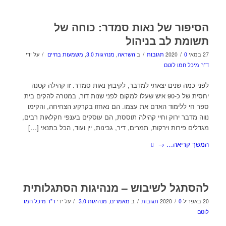
הסיפור של נאות סמדר: כוחה של
תשומת לב בניהול
/
/
/
27 במאי 2020
0 תגובות
ב
השראה
,
מנהיגות 3.0
,
משמעות בחיים
על ידי
ד"ר מיכל חמו לוטם
לפני כמה שנים יצאתי למדבר, לקיבוץ נאות סמדר. זו קהילה קטנה
יחסית של כ-90 איש שעלו למקום לפני שנות דור, במטרה להקים בית
ספר חי ללימוד האדם את עצמו. הם נאחזו בקרקע הצחיחה, והקימו
נווה מדבר ירוק וחיי קהילה תוססת, הם עוסקים בענפי חקלאות רבים,
מגדלים פירות וירקות, תמרים, דיר, גבינות, יין ועוד, הכל בתנאי […]
המשך קריאה…
→
להסתגל לשיבוש – מנהיגות הסתגלותית
/
/
/
20 באפריל 2020
0 תגובות
ב
מאמרים
,
מנהיגות 3.0
על ידי
ד"ר מיכל חמו
לוטם