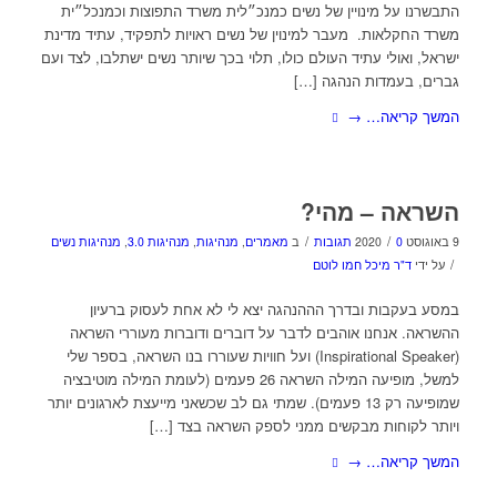
התבשרנו על מינויין של נשים כמנכ״לית משרד התפוצות וכמנכל״ית
משרד החקלאות. מעבר למינוין של נשים ראויות לתפקיד, עתיד מדינת
ישראל, ואולי עתיד העולם כולו, תלוי בכך שיותר נשים ישתלבו, לצד ועם
גברים, בעמדות הנהגה […]
המשך קריאה…
→
השראה – מהי?
/
/
9 באוגוסט 2020
0 תגובות
ב
מאמרים
,
מנהיגות
,
מנהיגות 3.0
,
מנהיגות נשים
/
על ידי
ד"ר מיכל חמו לוטם
במסע בעקבות ובדרך הההנהגה יצא לי לא אחת לעסוק ברעיון
ההשראה. אנחנו אוהבים לדבר על דוברים ודוברות מעוררי השראה
(Inspirational Speaker) ועל חוויות שעוררו בנו השראה, בספר שלי
למשל, מופיעה המילה השראה 26 פעמים (לעומת המילה מוטיבציה
שמופיעה רק 13 פעמים). שמתי גם לב שכשאני מייעצת לארגונים יותר
ויותר לקוחות מבקשים ממני לספק השראה בצד […]
המשך קריאה…
→