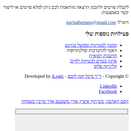
רטים ולתכנון הרצאה מותאמת לכם ניתן למלא פרטים או לייצור
מצעות:
michalhemmo@gmail.co
ות נוספות שלי
מכון למנהיגות וממשל בג'וינט
אגף להתנדבות ופילנתרופיה
דשנות רפואית
רגון בטרם לבטיחת ילדים
ליניקה פלוס
ד"ר מיכל חמו לוטם
- Developed by
iLogic
LinkedI
Faceboo
בה, בשיתוף איציק אורן
משנכנס אדר מרבין בשמחה