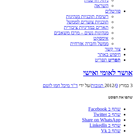
ניהול חדשנות
השראה
ורטלים
רשימת תוכניות מנהיגות
תוכניות צוערים לממשל
תארים במדיניות ציבורית
מנהיגות נשים – מרכז משאבים
אימפקט
ממשל וחברה אזרחית
ור קשר
יפוש באתר
פריט
תפריט
לאומי ואישי
0 תגובות
/
/
על ידי
ד"ר מיכל חמו לוטם
הפוסט
ף ב Facebook
ף ב Twitter
Share on WhatsAp
ף ב LinkedIn
ף ב Vk