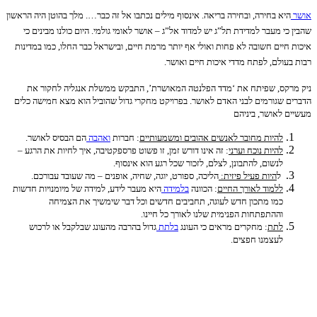
בחירה, ובחירה בריאה. אינסוף מילים נכתבו אל זה כבר…. מלך בהוטן היה הראשון
עבר למדידת תל”ג יש למדוד אל”ג – אושר לאומי גולמי. היום כולנו מבינים כי
ם חשובה לא פחות ואולי אף יותר מרמת חיים, ובישראל כבר החלו, כמו במדינות
ם, לפתח מדדי איכות חיים ואושר.
, שפיתח את ‘מדד הפלנטה המאושרת’, התבקש ממשלת אנגליה לחקור את
ורמים לבני האדם לאושר. בפרויקט מחקרי גדול שהוביל הוא מצא חמישה כלים
ושר, ביניהם
יות מחובר לאנשים אהובים ומשמעותיים
: חברות
ואהבה
הם הבסיס לאושר.
יות נוכח וערני
: זה אינו דורש זמן, זו פשוט פרספקטיבה, איך לחיות את הרגע –
שום, להתבונן, לצלם, לזכור שכל רגע הוא אינסוף.
היות פעיל פיזית:
הליכה, ספורט, יוגה, שחיה, אופנים – מה שעובד עבורכם.
מוד לאורך החיים
: הכוונה
בלמידה
היא מעבר לידע, למידה של מיומנויות חדשות
ו מתכון חדש לעוגה, תחביבים חדשים וכל דבר שימשיך את הצמיחה
התפתחות הפנימית שלנו לאורך כל חיינו.
תת
: מחקרים מראים כי העונג
בלתת
גדול בהרבה מהעונג שבלקבל או לרכוש
צמנו חפצים.