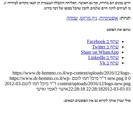
ים הם בחירה, וכך גם האושר. הסליחה והקבלה העצמית הן תנאי מקדים לבחירה זו,
 לוקח חיים שלמים להבין שהכל בסופו של דבר בידינו.
ופטימיות
,
ניק מרקס
,
שמחה
הפוסט
ף ב Facebook
ף ב Twitter
Share on WhatsAp
ף ב LinkedIn
ף ב Vk
https://www.dr-hemmo.co.il/wp-content/uploads/2016/1
new.
ד"ר מיכל חמו לוטם
https://www.dr-hemmo.co.il/wp-
content/uploads/2016/12/logo-
ד"ר מיכל חמו לוטם
2012-03-
2012-03-03 2
אושר לאומי ואישי
ין אותך לקרוא גם את הפוסטים הבאים: