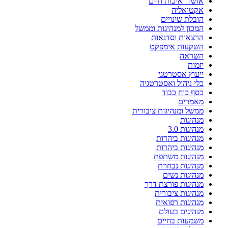
ושר ואיכות חיים
קטואליה
ובלת שינויים
מכון למנהיגות וממשל
רצאות וסדנאות
שקעות אימפקט
שראה
זמות
יעוץ אסטרטגי
לי ניהול ואסטרטגיה
סף כוח כבוד
אמרים
משל ומנהיגות ציבורית
נהיגות
היגות 3.0
נהיגות ביהדות
נהיגות ביהדות
נהיגות משתפת
נהיגות נבחרת
נהיגות נשים
נהיגות פורצת דרך
נהיגות ציבורית
נהיגות רפואית
נהיגים בעולם
שמעות בחיים