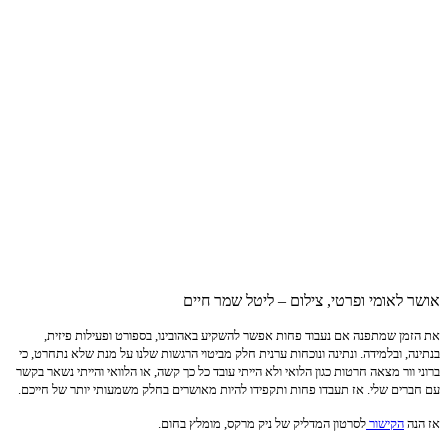
ומי ופרטי, צילום – ליטל שמר חיים
מתפנה אם נעבוד פחות אפשר להשקיע באהובינו, בספורט ופעילות פיזית,
בלמידה. ונתינה ונוכחות ערנית חלק מביטוי הרגשות שלנו על מנת שלא נתחרט, כי
מצאה חרטות כגון הלואי ולא הייתי עובד כל כך קשה, או הלוואי והייתי נשאר בקשר
שלי. אז תעבדו פחות ותקפידו להיות מאושרים בחלק משמעותי יותר של חייכם.
ישור
לסרטון המדליק של ניק מרקס, מומלץ בחום.