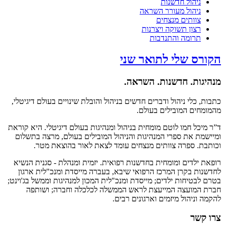
יהול חדשנות
יהול מעורר השראה
וותים מנצחים
צון תשוקה ויצרנות
רומה והתנדבות
 שלי לתואר שני
ת. חדשנות. השראה.
לי ניהול ודברים חדשים בניהול והובלת שינויים בעולם דיגיטלי,
ם המובילים בעולם.
 חמו לוטם מומחית בניהול ומנהיגות בעולם דיגיטלי. היא קוראת
 את ספרי המנהיגות והניהול המובילים בעולם, מרצה בתשלום
 ספרה צוותים מנצחים עומד לצאת לאור בהוצאת מטר.
לדים ומומחית בחדשנות רפואית. יזמית ומנהלת - סגנית הנשיא
 בקרן המרכז הרפואי שיבא, בעברה מייסדת ומנכ"לית ארגון
יחות ילדים; מייסדת ומנכ"לית המכון למנהיגות וממשל בג'וינט;
ועצה המייעצת לראש הממשלה לכלכלה וחברה; ושותפה
יהול מיזמים וארגונים רבים.
ר