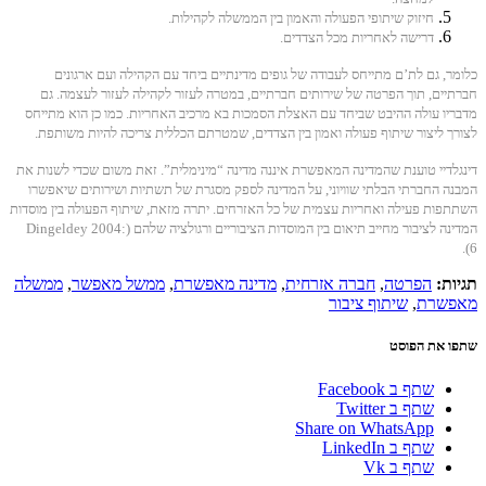
חיזוק שיתופי הפעולה והאמון בין הממשלה לקהילות.
דרישה לאחריות מכל הצדדים.
כלומר, גם לת’ם מתייחס לעבודה של גופים מדינתיים ביחד עם הקהילה ועם ארגונים
חברתיים, תוך הפרטה של שירותים חברתיים, במטרה לעזור לקהילה לעזור לעצמה. גם
מדבריו עולה ההיבט שביחד עם האצלת הסמכות בא מרכיב האחריות. כמו כן הוא מתייחס
לצורך ליצור שיתוף פעולה ואמון בין הצדדים, שמטרתם הכללית צריכה להיות משותפת.
דינגלדיי טוענת שהמדינה המאפשרת איננה מדינה “מינימלית”. זאת משום שכדי לשנות את
המבנה החברתי הבלתי שוויוני, על המדינה לספק מסגרת של תשתיות ושירותים שיאפשרו
השתתפות פעילה ואחריות עצמית של כל האזרחים. יתרה מזאת, שיתוף הפעולה בין מוסדות
המדינה לציבור מחייב תיאום בין המוסדות הציבוריים ורגולציה שלהם (Dingeldey 2004:
6).
תגיות:
הפרטה
,
חברה אזרחית
,
מדינה מאפשרת
,
ממשל מאפשר
,
ממשלה
מאפשרת
,
שיתוף ציבור
שתפו את הפוסט
שתף ב Facebook
שתף ב Twitter
Share on WhatsApp
שתף ב LinkedIn
שתף ב Vk