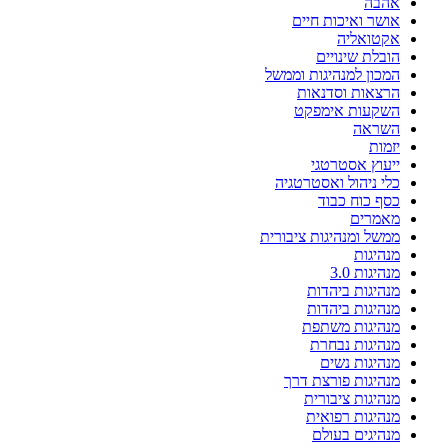
אהבה
אושר ואיכות חיים
אקטואליה
הובלת שינויים
המכון למנהיגות וממשל
הרצאות וסדנאות
השקעות אימפקט
השראה
יזמות
ייעוץ אסטרטגי
כלי ניהול ואסטרטגיה
כסף כוח כבוד
מאמרים
ממשל ומנהיגות ציבורית
מנהיגות
מנהיגות 3.0
מנהיגות ביהדות
מנהיגות ביהדות
מנהיגות משתפת
מנהיגות נבחרת
מנהיגות נשים
מנהיגות פורצת דרך
מנהיגות ציבורית
מנהיגות רפואית
מנהיגים בעולם