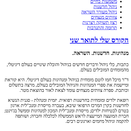
משמעות בחיים
ניהול חדשנות
ניהול מעורר השראה
צוותים מנצחים
רצון תשוקה ויצרנות
תרומה והתנדבות
הקורס שלי לתואר שני
מנהיגות. חדשנות. השראה.
כתבות, כלי ניהול ודברים חדשים בניהול והובלת שינויים בעולם דיגיטלי,
מהמומחים המובילים בעולם.
ד”ר מיכל חמו לוטם מומחית בניהול ומנהיגות בעולם דיגיטלי. היא קוראת
ומיישמת את ספרי המנהיגות והניהול המובילים בעולם, מרצה בתשלום
וכותבת. ספרה צוותים מנצחים עומד לצאת לאור בהוצאת מטר.
רופאת ילדים ומומחית בחדשנות רפואית. יזמית ומנהלת - סגנית הנשיא
לחדשנות בקרן המרכז הרפואי שיבא, בעברה מייסדת ומנכ"לית ארגון
בטרם לבטיחות ילדים; מייסדת ומנכ"לית המכון למנהיגות וממשל בג'וינט;
חברת המועצה המייעצת לראש הממשלה לכלכלה וחברה; ושותפה
להקמה וניהול מיזמים וארגונים רבים.