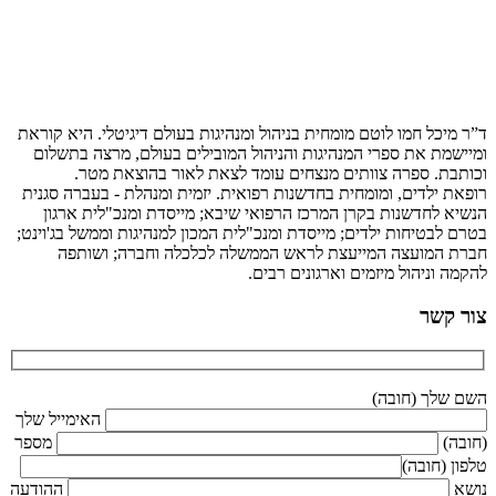
ד”ר מיכל חמו לוטם מומחית בניהול ומנהיגות בעולם דיגיטלי. היא קוראת
ומיישמת את ספרי המנהיגות והניהול המובילים בעולם, מרצה בתשלום
וכותבת. ספרה צוותים מנצחים עומד לצאת לאור בהוצאת מטר.
רופאת ילדים, ומומחית בחדשנות רפואית. יזמית ומנהלת - בעברה סגנית
הנשיא לחדשנות בקרן המרכז הרפואי שיבא; מייסדת ומנכ"לית ארגון
בטרם לבטיחות ילדים; מייסדת ומנכ"לית המכון למנהיגות וממשל בג'וינט;
חברת המועצה המייעצת לראש הממשלה לכלכלה וחברה; ושותפה
להקמה וניהול מיזמים וארגונים רבים.
צור קשר
השם שלך (חובה)
האימייל שלך
(חובה)
מספר
טלפון (חובה)
נושא
ההודעה