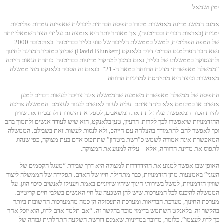
ימין ושמאל
אמנם המושג מדינה מאפשרת מקורו בתפיסה חברתית ליברלית שאפיינה עמדות פוליטיות
ימניות (בארצות הברית ובבריטניה), אך מאוחר יותר היא אומצה גם על ידי הצד השמאלי יותר
של המפה הפוליטית, למשל בממשלת הלייבור של טוני בלייר בבריטניה. באוקטובר 2000
נשא חבר הפרלמנט הבריטי דיויד בלאנקט (David Blunkett) שכיהן כמזכיר המדינה לחינוך
ולתעסוקה בממשלתו של בלייר, נאום במכון למחקרי מדיניות בבריטניה. כותרת הנאום הייתה
“ממשלה מאפשרת: מדינת הרווחה במאה ה- 21”. בנאום זה הסביר בלאנקט מהי ממשלה
מאפשרת וכיצד היא מתייחסת למדיניות הרווחה.
התפיסה של ממשלה מאפשרת משמעה שהממשלה אינה צריכה לעשות דברים למען
אנשים או במקומם אלא ביחד איתם. עליה לעזור לאנשים לעזור לעצמם. הממשלה צריכה
להיות הכוח המאפשר: עליה לתת את המשאבים, לספק את היסודות ולהבטיח את שוויון
ההזדמנויות שיאפשרו לכך לקרות. הרעיון, טען בלאנקט, הוא שיש לעודד אנשים ולתמוך בהם
וכך לאפשר להם להתמודד בהצלחה עם חייהם, ולא לנסות לעשות זאת בשבילם. הממשלה
המאפשרת אינה אמורה לשמש כ”רשת ביטחון” שתתפוס אדם בעת מצוקה, כפי שנהוג
לתפוס את מדינת הרווחה, אלא – עליה למנוע את המצוקה.
האופן שבו אפשר למנוע את ההידרדרות למצוקה היא דרך שבירת “מעגל הקסמים של
העוני” באמצעות מתן הזדמנויות, כבר מתחילת חייו של האדם. תפקידה של הממשלה ליצור
שוויון הזדמנויות, למשל בשירותי חינוך שיהיו שוויוניים באמת ויעניקו לאנשים סיכוי הוגן. על
הממשלה להיכנס לכל המערכות שיש להן השפעה על חיי האנשים בשלבי חיים קריטיים:
מערכת החינוך, מערכת הבריאות ומערכת התעסוקה הן כמה מהמערכות החשובות ביותר
בהקשר זה. בלאנקט השתמש בדימוי מוכר בהקשר זה: “אם תלמד אדם לדוג, הוא יוכל אחר
כך לדוג לעצמו”. כלומר, מדובר במדיניות שאמנם דורשת השקעה התחלתית גבוהה של