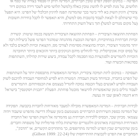
הפרטה – במקום לספק לפרט טובין חברתיים, המדינה תיתן לו סבסוד בצורה של כסף או
תלושים, על מנת לסייע לו להשיג טובין כאלה (למשל תלושי סיוע לשכר דירה במקום דיור
ציבורי). היגיון השוק בא לידי ביטוי בכך שהמדינה תפנה להיגיון הכלכלי של הפרט: היא תפעל
כדי שישתלם לו לצאת לעבוד (הטבות מס למשל), והיא תאפשר לו לקבל בחירות חשובות
(על מקום מגורים למשל) תוך ניצול השוק התחרותי.
הפחתת ההוצאה הציבורית – הפחתת ההוצאה הציבורית תיעשה בכמה שיטות: קשירת
זכויות חברתיות במחויבויות; הפרטה הנובעת מההנחה שמהגזר הפרטי פועל ביעילות רבה
יותר מהמגזר הציבורי; הכרה בהוצאות מסוימות לצורכי מס; הקצאת זכויות לזכאים בלבד ולא
על בסיס זכות אוניברסלית. כדי להחליט מיהם הנזקקים ביותר והזכאים ביותר תחוברנה
הזכויות לתמריצים ולסנקציות כמו הסכמה לקבל עבודה, ביצוע שירות קהילתי, השתתפות
בסדנאות הכשרה ועוד.
תעסוקה – במקום לתת תמיכה ציבורית, המדינה המאפשרת מתבססת יותר על השתתפות
של הפרט בחברה, ובמיוחד בשוק העבודה. המטרה היא לסייע למחוסרי העבודה להיכנס לשוק
העבודה ולסייע לאנשים בעלי הכנסה נמוכה להגדיל בעצמם את הכנסותיהם. התמריצים
לעבוד גדלים בזמן שהאפשרות להישאר מובטל פוחתת. הפעלת “תכנית ויסקונסין” בישראל
היא דוגמה לאופן שבו זה נעשה.
לכידות חברתית – המדינה המאפשרת מובילה למעבר מאזרחות לחברות בקבוצה. תפקידה
של המדינה כספק השירותים החברתיים מצטמצם בזמן שעולה דרישה מהפרט שיעבוד ויהיה
עצמאי. מכיוון שכך, הבסיס ללכידות חברתית נע מהמדינה אל השוק הפרטי ואל החברה
האזרחית המורכבת מארגונים וולונטריים ומרשתות בלתי פורמליות של משפחה וחברים.
בזמן שהקשרים שבין הפרט למדינה מתרופפים, כך מתהדקים הקשרים, או “הדבק”,
המחברים את הפרט לקבוצות ההתייחסות שלו (Gilbert 1999: 22-24).