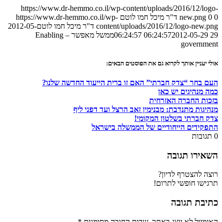
https://www.dr-hemmo.co.il/wp-content/uploads/2016/12/logo-
0
0
new.png
ד"ר מיכל חמו לוטם
https://www.dr-hemmo.co.il/wp-
content/uploads/2016/12/logo-new.png
ד"ר מיכל חמו לוטם
2012-05-
29 06:24:57
2012-05-29 06:24:57
ממשל מאפשר – Enabling
government
אולי יעניין אותך לקרוא גם את הפוסטים הבאים:
העם בחר “צדק חברתי” האם זו ברית הייעוד החדשה שלנו?
כמה מנהיגים יש כאן
בזכות החברה האזרחית
מנהיגות מתנדבת: מבנימין זאב הרצל ועד דפני ליף
צדק חברתי בשלטון המקומי!
התפקידים הייחודיים של הממשלה בישראל
0
תגובות
השאירו תגובה
רוצה להצטרף לדיון?
תרגישו חופשי לתרום!
כתיבת תגובה
האימייל לא יוצג באתר.
שדות החובה מסומנים
*