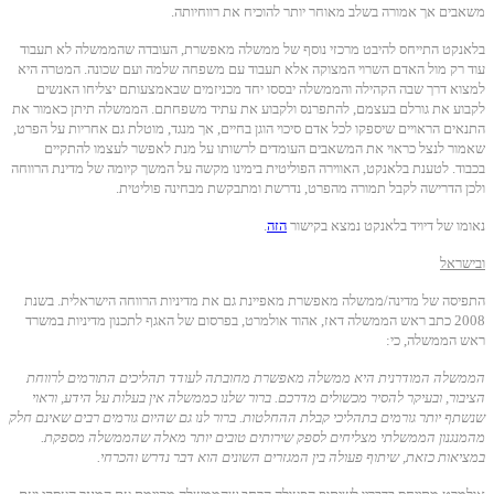
משאבים אך אמורה בשלב מאוחר יותר להוכיח את רווחיותה.
בלאנקט התייחס להיבט מרכזי נוסף של ממשלה מאפשרת, העובדה שהממשלה לא תעבוד
עוד רק מול האדם השרוי המצוקה אלא תעבוד עם משפחה שלמה ועם שכונה. המטרה היא
למצוא דרך שבה הקהילה והממשלה יבססו יחד מכניזמים שבאמצעותם יצליחו האנשים
לקבוע את גורלם בעצמם, להתפרנס ולקבוע את עתיד משפחתם. הממשלה תיתן כאמור את
התנאים הראויים שיספקו לכל אדם סיכוי הוגן בחיים, אך מנגד, מוטלת גם אחריות על הפרט,
שאמור לנצל כראוי את המשאבים העומדים לרשותו על מנת לאפשר לעצמו להתקיים
בכבוד. לטענת בלאנקט, האווירה הפוליטית בימינו מקשה על המשך קיומה של מדינת הרווחה
ולכן הדרישה לקבל תמורה מהפרט, נדרשת ומתבקשת מבחינה פוליטית.
נאומו של דיויד בלאנקט נמצא בקישור
הזה
.
ובישראל
התפיסה של מדינה/ממשלה מאפשרת מאפיינת גם את מדיניות הרווחה הישראלית. בשנת
2008 כתב ראש הממשלה דאז, אהוד אולמרט, בפרסום של האגף לתכנון מדיניות במשרד
ראש הממשלה, כי:
הממשלה המודרנית היא ממשלה מאפשרת מחובתה לעודד תהליכים התורמים לרווחת
הציבור, ובעיקר להסיר מכשולים מדרכם. ברור שלנו כממשלה אין בעלות על הידע, וראוי
שנשתף יותר גורמים בתהליכי קבלת ההחלטות. ברור לנו גם שהיום גורמים רבים שאינם חלק
מהמנגנון הממשלתי מצליחים לספק שירותים טובים יותר מאלה שהממשלה מספקת.
במציאות כזאת, שיתוף פעולה בין המגזרים השונים הוא דבר נדרש והכרחי.