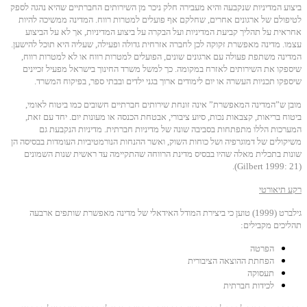
ביצוע המדיניות שנקבעה והיא מעבירה חלק ניכר מן השירותים החברתיים שהיא נהגה לספק
לטיפולם של ארגונים אחרים, שחלקם אף פועלים למטרות רווח. המדינה ממשיכה להיות
אחראית על תהליך קביעת המדיניות ועל הבקרה על ביצוע המדיניות, אך לא על הביצוע
עצמו. מדינה מאפשרת זקוקה לכן לחברה אזרחית גדולה ופעילה, שעליה היא תוכל להישען.
המדינה משתפת פעולה עם ארגונים שונים, הפועלים למטרות רווח או לא למטרות רווח,
שיספקו את השירותים לאזרח במקומה. כך למשל משרד החינוך בישראל מפעיל זכיינים
שיספקו תכניות העשרה או יום לימודים ארוך בגני ילדים ובבתי ספר, בפיקוח המשרד.
מובן ש”המדינה המאפשרת” אינה זונחת שירותים חברתיים חשובים כמו ביטוח לאומי,
ביטוח בריאות, קצבאות נכות, סיוע ציבורי, אבטחת הכנסה או מעונות יום. יחד עם זאת,
המערכות הללו מתפתחות בסביבה שונה של מדיניות חברתית. מדיניות הנקבעת גם
משיקולים של דמוגרפיה ושל כוחות השוק, ואשר ההנחות הנורמטיביות העומדות בבסיסה הן
שונות בתכלית מאלה שהיו בבסיס מדינת הרווחה שהתקיימה עד ראשית שנות השמונים
(Gilbert 1999: 21).
רקע תיאורטי
גילברט (1999) טוען כי ביצירת המודל האידאלי של מדינה מאפשרת שותפים ארבעה
תהליכים מקבילים:
הפרטה
הפחתת ההוצאה הציבורית
תעסוקה
לכידות חברתית