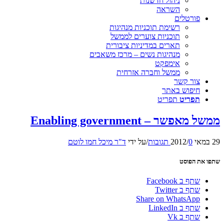
ניהול חדשנות
השראה
פורטלים
רשימת תוכניות מנהיגות
תוכניות צוערים לממשל
תארים במדיניות ציבורית
מנהיגות נשים – מרכז משאבים
אימפקט
ממשל וחברה אזרחית
צור קשר
חיפוש באתר
תפריט
תפריט
ממשל מאפשר – Enabling government
29 במאי 2012
0 תגובות
/
/
על ידי
ד"ר מיכל חמו לוטם
שתפו את הפוסט
שתף ב Facebook
שתף ב Twitter
Share on WhatsApp
שתף ב LinkedIn
שתף ב Vk