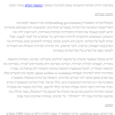
באדיבות יחידת הפיתוח וההערכה במכון למנהיגות וממשל,
המאמר המלא
באתר המכון
תקציר מנהלים
ממשלה/מדינה מאפשרת (enabling government)הוא מונח המנסה לבטא את
האוריינטציה המשתנה של המדינה בעשורים האחרונים. המשמעות היא שבמקום שהמדינה
תדאג לספק בעצמה את הזכויות החברתיות הכרוכות באזרחות, היא דואגת לתת את
התנאים, המשאבים והזדמנויות לרווחת האזרחים, כדי שהפרט יוכל לעזור לעצמו, מבלי
שיהיה לנטל על המדינה. הרעיון הוא להציע תמיכה ציבורית לתחומים שהם באחריותו של
הפרט (כמו תעסוקה, בריאות, חינוך וכדומה). זוהי מדיניות חברתית המטילה את האחריות
לשיפור מצבו של הפרט עליו ועל המדינה במשותף.
קידום ממשל מאפשר מושתת על ארבעה תהליכים מקבילים: הפרטה, הפחתת ההוצאה
ציבורית, תעסוקה ולכידות חברתית. המדינה מפריטה חלק מהשירותים לאזרח, מפחיתה את
ההוצאה הציבורית, למשל באמצעות השקעה במניעת המצוקה ולא בטיפול בה, עוברת
ממדיניות רווחה למדיניות תעסוקה (from welfare to workfare), ומשנה את הקשרים שלה
עם הפרט באופן שיוצר יותר קשרים חברתיים. התפיסה של מדינה/ממשלה מאפשרת
מאפיינת את רוב המדינות המתועשות כיום, כולל ישראל. מודל המדינה המאפשרת מחייב
חברה אזרחית רחבה וחזקה שעליה המדינה יכולה להישען. מודל כזה משאיר את סמכויות
קביעת המדיניות והתכנון כמו גם את הבקרה על הביצוע בידי הממשלה, בעוד שחלק ניכר
מביצוע המדיניות עובר לידי “הקהילה”, קרי פרטים, עמותות וארגונים ומגזר עסקי.
המושג
את המושג enabling state, מדינה מאפשרת, טבעו גילברט וגילברט בשנת 1989 בספרם