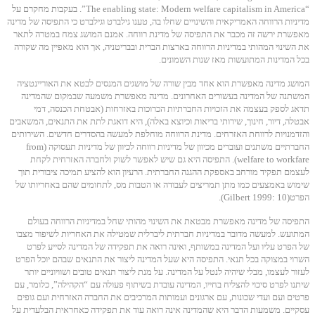
“The enabling state: Modern welfare capitalism in America”. בעקבות מחקרם על
מדיניות הרווחה האמריקאית והשינויים שחלו בה, טענו גילברט וגילברט כי התפיסה של מדינה
מאפשרת ירשה זה מכבר את התפיסה של מדינת רווחה. אמנם המושג צמח במטרה לתאר
את השינוי המהותי במדיניות הרווחה בארצות הברית ובבריטניה, אך הוא מאפיין מה שקורה
בכל המדינות המתועשות מאז שנות השמונים.
המושג מדינה מאפשרת הוא אחד מבין שורה של מושגים המנסים לבטא את האוריינטציה
המשתנה של המדינה בעשורים האחרונים. מדינה מאפשרת משמעה שבמקום שהמדינה
תדאג לספק בעצמה את הזכויות החברתיות הכרוכות באזרחות (אבטחת הכנסה, דמי
אבטלה, דיור, חינוך, שירותי בריאות וכיוצא באלה), היא דואגת לתת את התנאים, המשאבים
והזדמנויות לרווחת האזרחים. מדינת הרווחה מוחלפת למעשה בהסדרים חדשים. השירותים
החברתיים משתנים ועוברים מכיוון של מדיניות רווחה לכיוון של מדיניות תעסוקה (from
welfare to workfare). התפיסה היא גם שיש לאפשר לשוק ולחברה האזרחית לקחת
לעצמם תפקיד מורחב באספקת ההגנה החברתית. הרעיון הוא להציע תמיכה ציבורית תוך
שימוש באמצעים כמו מתן תמריצים לעבודה או הטבות מס, לתחומים שהם באחריותו של
הפרט(Gilbert 1999: 10).
התפיסה של מדינה מאפשרת מבטאת את השינוי מהותי שחל במדיניות הרווחה בעולם
המתועש. למעשה מדובר במדיניות חברתית ליברלית שמטילה את האחריות לשיפור מצבו
של הפרט עליו ועל המדינה במשותף, ואינה רואה את תפקידה של המדינה לסייע לפרט
השרוי במצוקה בכל תנאי. התפיסה היא שעל המדינה ליצור את התנאים שבהם יוכל הפרט
לעזור לעצמו, מבלי שיהיה לנטל על המדינה. על מנת ליצור תנאים טובים ושוויוניים יותר
שיתנו לפרט סיכוי להצליח בחייו, המדינה עובדת בשיתוף פעולה עם “הקהילה”, כלומר, עם
פרטים ועם ועדי שכונות, עם ארגונים ועמותות המרכיבים את החברה האזרחית ועם גופים
עסקיים. משמעות הדבר היא שהמדינה אינה רואה עוד את תפקידה כאחראית הבלעדית על