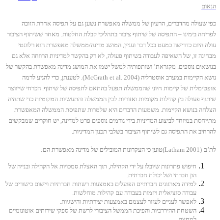
הנאום
כפי שעולה מהדברים, הרעיון של ממשלה מאפשרת נשען גם על תפיסה אחרת הזוכה
לפריחה בימינו – התפיסה של שיתוף ציבור בתהליכי קבלת החלטות. מאחר ששיתוף הציבור
עולה היום כדרישה כמעט בכל דבר ועניין, המושג מדינה/ממשלה מאפשרת הוא רלוונטי
מבחינה זו, של השאיפה לעבודה בשיתוף פעולה, לא רק בהקשר למדיניות הרווחה אלא גם
בנושאים נוספים. מקגראת’ ושותפותיה למשל ישמו את המושג מדינה מאפשרת בהקשר של
נושא הקיימות במערב אוסטרליה (McGrath et al. 2004). לטענתן, כדי להגיע לרמה
אופטימלית של קיימות חיוני שהממשלה תפעל בהתאם לתפיסה של שיתוף. הכרחי שייווצר
שיתוף פעולה בין קהילות מקומיות ואזוריות לבין הממשלה והתעשיות המקומיות כדי שתהיה
הצלחה בנושא הקיימות. משמעות הדברים היא שלמרות שתפיסת הממשלה המאפשרת
מתייחסת במיוחד לביצוע המדיניות בידי גורמים נוספים פרט למדינה, יש חוקרים שמבקשים
להרחיב את התפיסה גם לשיתוף הציבור בשלבי תכנון המדיניות.
לת’ם (Latham 2001)טוען כי העקרונות המובילים של מדינה מאפשרת הם:
חיפוש פתרונות שיובלו על ידי הקהילה, תוך האצלת סמכויות אל הקהילה ובנייה של
הון חברתי ושל יכולת חברתית.
למידה מארגונים חברתיים הפועלים באמצעות רשתות חברתיות ויישום כישורים של
עבודה סוציאלית ויזמות בעבודה עם קהילות מוחלשות.
לאפשר לעניים לעזור לעצמם באמצעות יצירתיות והישגיות.
השטחת ההיררכיות והפיכת הממשל הציבורי לרשת של ספקי שירותים אוטונומיים
למחצה.