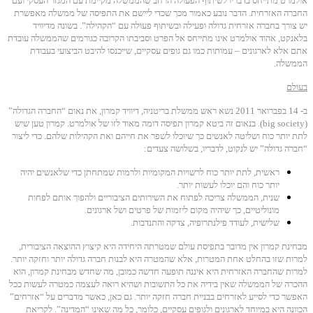
אולמרט מתייחס בדבריו לשיתוף הפעולה הרחב שהממשלה מקיימת עם המגזר העסקי ועם
החברה האזרחית. הדבר נובע כאמור מכך שכדי ליישם את התפיסה של ממשלה מאפשרת
יש צורך בחברה אזרחית גדולה ופעילה ובשיתוף פעולה עם “הקהילה”. בשונה מדיוויד
בלאנקט, אהוד אולמרט אינו מתייחס אל הפרט וסביבתו הקרובה כגורמים שהממשלה עובדת
אתם אלא לארגונים – עמותות כמו גם גופים עסקיים, שייכנסו להיבט הביצועי בעבודת
הממשלה.
בעולם
ב- 14 בפברואר 2011 נשא ראש ממשלת בריטניה, דיוויד קמרון, את נאום “החברה הגדולה”
(big society). בנאום זה ביטא קמרון תפיסה דומה מאוד לזו של אולמרט. קמרון טען שיש
לתת יותר כוח ושליטה לאנשים כך שיוכלו לשפר את חייהם ואת הקהילות שלהם. כדי ליצור
“חברה גדולה” יש לנקוט, לדבריו, בשלושה צעדים:
ראשית, לתת יותר כוח לרשויות המקומיות ולרמות שמתחתן כדי שלאנשים יהיה
יותר כוח והם יוכלו לעשות יותר.
שנית, הממשלה צריכה לפתוח את השירותים הציבוריים ולהפוך אותם לפחות
מונוליטיים, כך שיהיה מקום ליזמות של פרטים ושל ארגונים.
שלישית, לעודד פילנתרופיה, צדקה והתנדבות.
מבחינת קמרון אין מדובר בתפיסת עולם שמטרתה היחידה היא קיצוץ ההוצאה הציבורית,
למרות שזו בהחלט אחת המטרות, אלא שהמטרה היא לבנות חברה גדולה יותר וחזקה יותר.
למרות שהחברה האזרחית היא איננה תופעה חדשה כמובן, מה שחדש מבחינת קמרון, הוא
ההכרה של הממשלה שאין בידיה את כל התשובות ושהיא רואה לעצמה כמטרה לעשות ככל
האפשר כדי לסייע לאזרחים בבניית חברה חזקה יותר. גם כאן, כאשר מדברים על “אזרחים”
הכוונה היא במיוחד לארגונים ולגופים עסקיים, כלומר, כל מה שאינו “המדינה”.
לקריאת