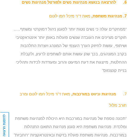
6.
להרצאה
בנושא מנהיגות נשים ו
לפורטל מנהיגות נשים
7.
מנהיגות משתפת
,
מאת ד”ר מיכל חמו לוטם
“ממחקרים עולה כי נשים נוטות יותר לסגנון ניהול דמוקרטי ומשתף…..
חוקרים מציינים את העובדה שנשים פועלות באופן יותר אינטראקטיבי
ושיתופי, עושות לחיזוק הערך העצמי של המונהג ויוצרות התלהבות
בקרב המונהגים, בכך שהן עושות אותם לשותפים לרעיון, ולקבלת
ההחלטות, מייצגות את דעת המיעוט והרוב ומעודדות לכידות ותהליכי
בניית קונצנזוס”
7.
מנהיגות וניווט במורכבות
,
מאת ד”ר מיכל חמו לוטם ומרב
חורב מלול
“תכונה נוספת של מנהיגות במורכבות היא היכולת למנהיגות משתפת
ומלכדת.
מנהיגות משתפת היא סגנון מנהיגות התואם התנהלות
במורכבות. מנהיגות משתפת פועלת בזיקות ובאינטראקציות “רוחביות”