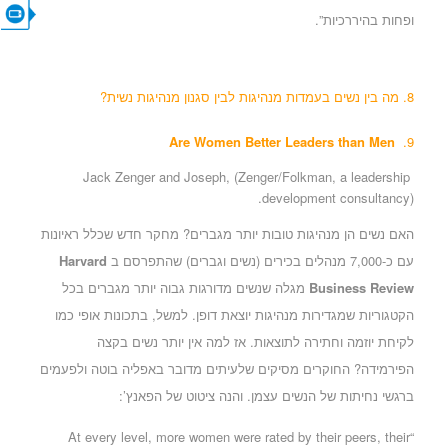
CONTACT US
ופחות בהיררכיות”.
8.
מה בין נשים בעמדות מנהיגות לבין סגנון מנהיגות נשית
?
Are Women Better Leaders than Men
9.
Jack Zenger and Joseph, (Zenger/Folkman, a leadership
development consultancy).
האם נשים הן מנהיגות טובות יותר מגברים? מחקר חדש שכלל ראיונות
עם כ-7,000 מנהלים בכירים (נשים וגברים) שהתפרסם ב
Harvard
Business Review
מגלה שנשים מדורגות גבוה יותר מגברים בכל
הקטגוריות שמגדירות מנהיגות יוצאת דופן. למשל, בתכונות אופי כמו
לקיחת יוזמה וחתירה לתוצאות. אז למה אין יותר נשים בקצה
הפירמידה? החוקרים מסיקים שלעיתים מדובר באפליה בוטה ולפעמים
ברגשי נחיתות של הנשים עצמן. והנה ציטוט של הפאנץ’:
“At every level, more women were rated by their peers, their