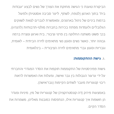
הביקורת טוענת כי הגישה מחזקת את הצורך של נשים לבצע “עבודות
בית” בתוך הארגון (לטפח, לשתף, לייצר סביבה אסטטית) ולפעול
ברמות ביניים של ניהול בארגונים, ומאפשרת לגברים לצאת לשווקים
הגלובליים ולעמדות מפתח בכירות בחברות מולטי-תרבותיות (להנהיג).
בכך פשוט משתנה החלוקה בין פרטי וציבורי, בית וארגון ונוצרת ברמה
גבוהה יותר, כאשר נשים וסגנון נשי מתאימים לזירה הביתית – לאומית,
וגבריות וסגנון גברי מתאימים לזירה הציבורית – בינלאומית
.ג.
גישת ההתקוממות:
גישות פמיניסטיות של התקוממות תוקפות את הסדר המגדרי והחברתי
על-ידי ערעור הגבולות בין גבר ואישה, ומעלות את האפשרות לראות
ריבוי קטגוריות מעבר לשתים הקיימות (גבר/אישה).
באמצעות פירוק (דה-קונסטרוקציה) של קטגוריות של מין, מיניות ומגדר
הן חושפות איך קטגוריות אילו, הנתפסות כמובנות מאליהן, משמרות את
הסדר הקיים.