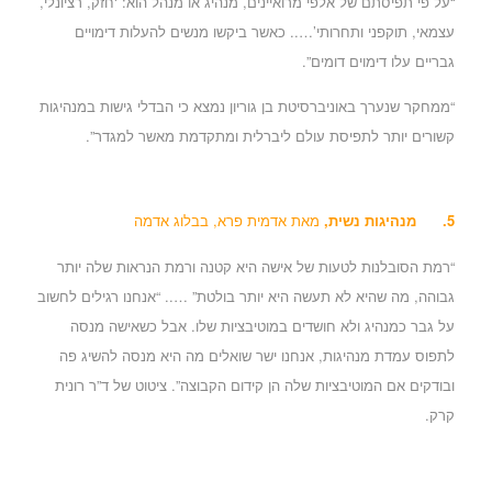
“על פי תפיסתם של אלפי מרואיינים, מנהיג או מנהל הוא: ‘חזק, רציונלי,
עצמאי, תוקפני ותחרותי’….. כאשר ביקשו מנשים להעלות דימויים
גבריים עלו דימוים דומים”.
“ממחקר שנערך באוניברסיטת בן גוריון נמצא כי הבדלי גישות במנהיגות
קשורים יותר לתפיסת עולם ליברלית ומתקדמת מאשר למגדר”.
5.
מנהיגות נשית
,
מאת אדמית פרא, בבלוג אדמה
“רמת הסובלנות לטעות של אישה היא קטנה ורמת הנראות שלה יותר
גבוהה, מה שהיא לא תעשה היא יותר בולטת” ….. “אנחנו רגילים לחשוב
על גבר כמנהיג ולא חושדים במוטיבציות שלו. אבל כשאישה מנסה
לתפוס עמדת מנהיגות, אנחנו ישר שואלים מה היא מנסה להשיג פה
ובודקים אם המוטיבציות שלה הן קידום הקבוצה”. ציטוט של ד”ר רונית
קרק.