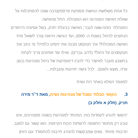
כל אחת משלושת הגישות מספקת פרספקטיבה שונה להסתכלות על
שאלת האישה המנהיגה ו/או המנהלת. החל מהאישה
המנהלת כזהה-שווה לגבר; האישה כבעלת יתרון, בשל אפיוניה הייחודים
הנחוצים לניהול בשנות ה- 2000; ועד הגישה הרואה צורך לשאול מיהי
האישה המנהלת? איך הטקסט מבנה את יחסינו כלפיה? מי כתב את
הטקסטים על ניהול? (לרוב גברים). ואילו עוד אפיונים צריך לקחת
בחשבון מעבר לאישה’ כדי להבין דינאמיקות של ניהול ומנהיגות (כגון:
עדה, מוצא ולאום). לכל גישה יתרונות ומגבלות…
למאמר המלא
באתר רוח נשית
3.
הקושי הבלתי נסבל של מנהיגות נשית
, מאת ד”ר מירה
חניק, (חלק א וחלק ב)
“הקושי להגיע לעמדות כוח, המיוחד למנהיגות בשונה ממנהיגים, אינו
נובע רק מחוסר התאמה לרשתות הכוח הקיימות. הוא קשור גם למצב
תרבותי מיוחד. נשים שמבקשות להנהיג חייבות להתמודד עם היותן