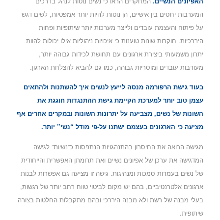
האפיונים הנשיים.
המחקרים הראו כי נשים נוטות לנהל בדרכים
המערבות יחסים בין-אישיים, הן נוטות להיות יותר אמפטיות, לשים דגש
על פיתוח והעצמת עובדים ולייצר מערכות יותר שיתופיות ופחות
היררכיות. חוקרות שונות טוענות כי איכויות ניהוליות אילו יכולות להוות
יתרון משמעותי ביצירת ארגונים עם תחושת לכידות גבוהה יותר,
מעורבות עובדים ומוסריות גבוהה, כמו גם להביא להצלחת הארגון.
בעוד גישת הרפורמה מנסה לייעץ לנשים איך להשתנות ולהתאים
עצמן טוב יותר למערכת הקיימת גישת ההתנגדות חוגגת את
השונות של נשים, מצביעה על יתרונות השונות ובמקרים אחרים אף
מציעה כי הארגונים בעצמם ישתנו על-פי מודל “נשי” יותר.
מגישה הרואה את החיסרון בהתנהגויות הנתפסות כ”נשיות” לגישה
המדגישה את ערכן של אפיונים נשיים ואת תרומתן האפשרית והייחודית
של נשים בעמדות סמכות ומנהיגות. גישה זו מציעה גם אפשרות לבנות
ארגונים אלטרנטיביים, בהם יש מקום לביטוי טווח רחב יותר של רגשות,
בעלי מבנה של רשת ולא מבנה היררכי ובהם מתקבלות החלטות בצורה
שיתופית.