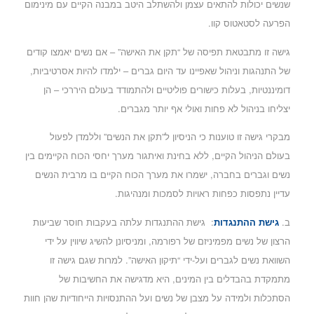
שנשים יכולות להתאים עצמן ולהשתלב היטב במבנה הקיים עם מינימום
הפרעה לסטאטוס קוו.
גישה זו מתבטאת תפיסה של “תקן את האישה” – אם נשים יאמצו קודים
של התנהגות וניהול שאפיינו עד היום גברים – ילמדו להיות אסרטיביות,
דומיננטיות, בעלות כישורים פוליטיים ולהתמודד בעולם היררכי – הן
יצליחו בניהול לא פחות ואולי אף יותר מגברים.
מבקרי גישה זו טוענות כי הניסיון ל”תקן את הנשים” וללמדן לפעול
בעולם הניהול הקיים, ללא בחינת ואיתגור מערך יחסי הכוח הקיימים בין
נשים וגברים בחברה, ישמרו את מערך הכוח הקיים בו מרבית הנשים
עדיין נתפסות כפחות ראויות לסמכות ומנהיגות.
ב.
גישת ההתנגדות
: גישת ההתנגדות עלתה בעקבות חוסר שביעות
הרצון של נשים מפמיניזם של רפורמה, ומניסיונן להשיג שיווין על ידי
השוואת נשים לגברים ועל-ידי “תיקון האישה”. למרות שגם גישה זו
מתמקדת בהבדלים בין המינים, היא מדגישה את החשיבות של
הסתכלות ולמידה על מצבן של נשים ועל ההתנסויות הייחודיות שהן חוות