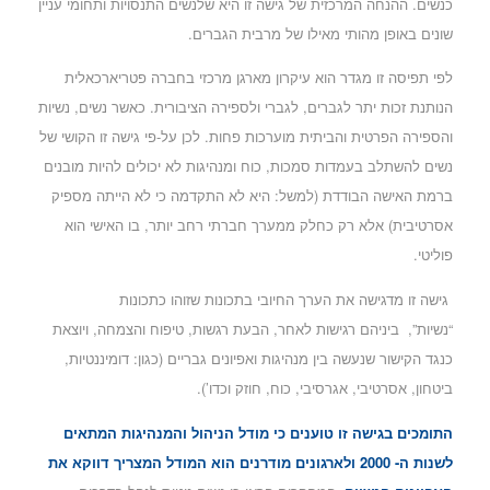
כנשים. ההנחה המרכזית של גישה זו היא שלנשים התנסויות ותחומי עניין
שונים באופן מהותי מאילו של מרבית הגברים.
לפי תפיסה זו מגדר הוא עיקרון מארגן מרכזי בחברה פטריארכאלית
הנותנת זכות יתר לגברים, לגברי ולספירה הציבורית. כאשר נשים, נשיות
והספירה הפרטית והביתית מוערכות פחות. לכן על-פי גישה זו הקושי של
נשים להשתלב בעמדות סמכות, כוח ומנהיגות לא יכולים להיות מובנים
ברמת האישה הבודדת (למשל: היא לא התקדמה כי לא הייתה מספיק
אסרטיבית) אלא רק כחלק ממערך חברתי רחב יותר, בו האישי הוא
פוליטי.
גישה זו מדגישה את הערך החיובי בתכונות שזוהו כתכונות
“נשיות”, ביניהם רגישות לאחר, הבעת רגשות, טיפוח והצמחה, ויוצאת
כנגד הקישור שנעשה בין מנהיגות ואפיונים גבריים (כגון: דומיננטיות,
ביטחון, אסרטיבי, אגרסיבי, כוח, חוזק וכדו’).
התומכים בגישה זו טוענים כי מודל הניהול והמנהיגות המתאים
לשנות ה- 2000 ולארגונים מודרנים הוא המודל המצריך דווקא את