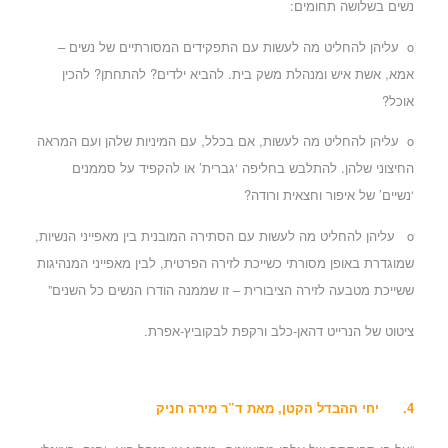
נשים בשלושה תחומים:
o עליהן להחליט מה לעשות עם התפקידים המסורתיים של נשים –
אמא, אשת איש ומנהלת משק בית. להביא ילדים? להתחתן? להכין
אוכל?
o עליהן להחליט מה לעשות, אם בכלל, עם המיניות שלהן ועם המראה
החיצוני שלהן. להתלבש בחליפה ‘גברית’ או להקפיד על סממנים
‘נשיים’ של איפור וחצאית ורודה?
o עליהן להחליט מה לעשות עם הסתירה המובנית בין מאפייני הנשיות,
שמוגדרת באופן מסורתי כשייכת לזירה הפרטית, לבין מאפייני המנהיגות
ששייכת מטבעה לזירה הציבורית – זו שממנה הודרו הנשים כל השנים”
ציטוט של הנרייט דהאן-כלב ורקפת לבקוביץ-אפרת.
4.
יחי ההבדל הקטן
, מאת ד”ר מירה חניק