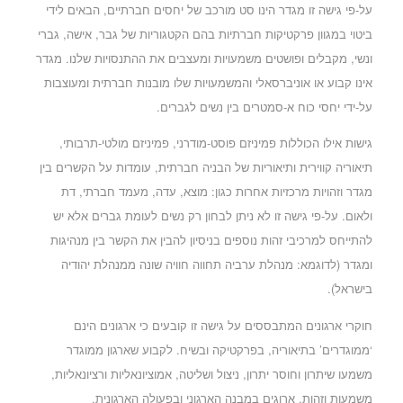
על-פי גישה זו מגדר הינו סט מורכב של יחסים חברתיים, הבאים לידי
ביטוי במגוון פרקטיקות חברתיות בהם הקטגוריות של גבר, אישה, גברי
ונשי, מקבלים ופושטים משמעויות ומעצבים את ההתנסויות שלנו. מגדר
אינו קבוע או אוניברסאלי והמשמעויות שלו מובנות חברתית ומעוצבות
על-ידי יחסי כוח א-סמטרים בין נשים לגברים.
גישות אילו הכוללות פמיניזם פוסט-מודרני, פמיניזם מולטי-תרבותי,
תיאוריה קווירית ותיאוריות של הבניה חברתית, עומדות על הקשרים בין
מגדר וזהויות מרכזיות אחרות כגון: מוצא, עדה, מעמד חברתי, דת
ולאום. על-פי גישה זו לא ניתן לבחון רק נשים לעומת גברים אלא יש
להתייחס למרכיבי זהות נוספים בניסיון להבין את הקשר בין מנהיגות
ומגדר (לדוגמא: מנהלת ערביה תחווה חוויה שונה ממנהלת יהודיה
בישראל).
חוקרי ארגונים המתבססים על גישה זו קובעים כי ארגונים הינם
‘ממוגדרים’ בתיאוריה, בפרקטיקה ובשיח. לקבוע שארגון ממוגדר
משמעו שיתרון וחוסר יתרון, ניצול ושליטה, אמוציונאליות ורציונאליות,
משמעות וזהות, ארוגים במבנה הארגוני ובפעולה הארגונית.