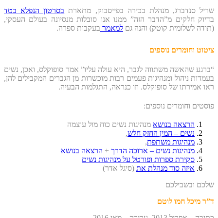
שריל סנדברג, מנהלת בכירה בפייסבוק, מתארת
בסרטון הנפלא בטד
בדיוק חלקים מ”הדבר הזה” ממנו אנו סובלות מנסיונה בעולם העסקי,
(
תודה לשלומית קוטק) והנה גם
למאמר
בעקבות ספרה.
ציטוט וחומרים נוספים
“ברגע שהאשה משתווה לגבר, היא עולה עליו” אמר סופוקלס, ואכן,
נשים
בעמדות ניהול ומנהיגות פעמים רבות מוכשרות מן הגברים המקבילים להן,
ראו אמירתו של סופוקלס. וזו כנראה, התגלמות הבעיה.
פוסטים וחומרים נוספים:
הרצאה בנושא
מנהיגות נשים כוח מול עוצמה
נשים – המין החזק חלש
,
מנהיגות משתפת
,
מנהיגות נשים – ארוכה הדרך
+
הרצאה בנושא
סקירת ספרות ופורטל על מנהיגות נשים
איזה סוד מנהלת את
(סיגל אדר)
שלכם ובשבילכם
ד”ר מיכל חמו לוטם
כתיבה – אפריל 2013, עריכה – מאי 2016