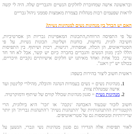
ובראשונה אישה שמחוברת לחלקים הנשיים והגבריים שלה. היה לי קשה
לראות שפעמים רבות מנהלות בצמרת מאמצות סממני ניהול גבריים
האם יש הבדל בין מנהיגות נשים למנהיגות נשית?
על פי התפיסה הרווחת,התכונות המאפיינות גבריות הן אסרטיביות,
חשיבה לוגית, נחישות, כוחנות ושליטה. תכונות נשיות, על פי
הסטריאוטיפ, הן הכלה, אמפתיה, רגישות, רכות ושיתוף. בין התפיסות
הללו לבין מגוון הנשים והגברים בחברה כיום יש קשר, אבל לא חד חד
ערכי. בכל אחת ואחד מאיתנו יש חלקים אישיותיים נקביים וזיכריים,
בכולנו יש “ין ויאנג”.
ראשית חשוב ליצור
בהירות בשפה:
מנהיגות נשים = נשים בעמדות הנהגה והובלה, מהילרי קלינטון ועד
אישה שמנהלת צוות.
מנהיגות נשית
= סגנון מנהיגות שכולל קווים של שיתוף ודמוקרטיה.
חשוב לזכור שבעוד האבחנה ‘נקבה’ או ‘זכר’ היא ביולוגית, הרי
הקטגוריות ההתנהגותיות של ‘התנהגות נשית’ ו’התנהגות גברית’ הן יותר
שרירותיות ומבוססות גם על סטריאוטיפים.
לאור תפיסות אלה הגדירו גם סגנון מנהיגות נשי וגברי, הנשען על