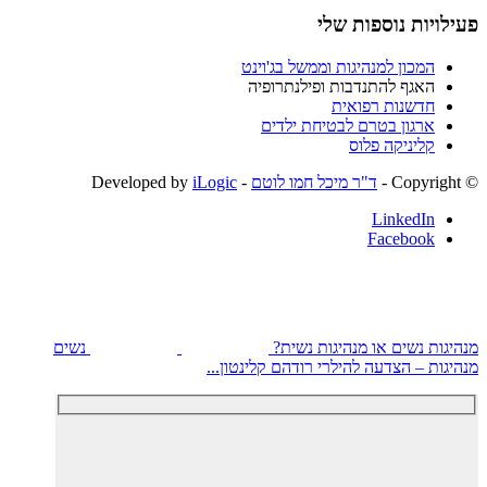
פעילויות נוספות שלי
המכון למנהיגות וממשל בג'וינט
האגף להתנדבות ופילנתרופיה
חדשנות רפואית
ארגון בטרם לבטיחת ילדים
קליניקה פלוס
© ‫Copyright -
ד"ר מיכל חמו לוטם
- Developed by
iLogic
LinkedIn
Facebook
מנהיגות נשים או מנהיגות נשית?
נשים
מנהיגות – הצדעה להילרי רודהם קלינטון...