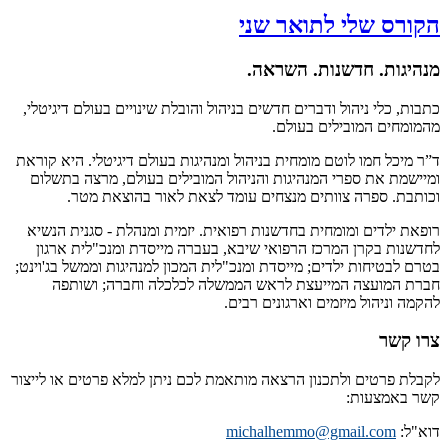
הקורס שלי לתואר שני
מנהיגות. חדשנות. השראה.
כתבות, כלי ניהול ודברים חדשים בניהול והובלת שינויים בעולם דיגיטלי,
מהמומחים המובילים בעולם.
ד”ר מיכל חמו לוטם מומחית בניהול ומנהיגות בעולם דיגיטלי. היא קוראת
ומיישמת את ספרי המנהיגות והניהול המובילים בעולם, מרצה בתשלום
וכותבת. ספרה צוותים מנצחים עומד לצאת לאור בהוצאת מטר.
רופאת ילדים ומומחית בחדשנות רפואית. יזמית ומנהלת - סגנית הנשיא
לחדשנות בקרן המרכז הרפואי שיבא, בעברה מייסדת ומנכ"לית ארגון
בטרם לבטיחות ילדים; מייסדת ומנכ"לית המכון למנהיגות וממשל בג'וינט;
חברת המועצה המייעצת לראש הממשלה לכלכלה וחברה; ושותפה
להקמה וניהול מיזמים וארגונים רבים.
צרו קשר
לקבלת פרטים ולתכנון הרצאה מותאמת לכם ניתן למלא פרטים או לייצור
קשר באמצעות:
דוא"ל:
michalhemmo@gmail.com