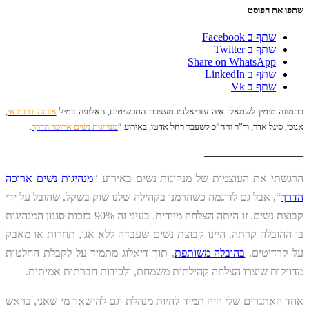
שתפו את הפוסט
שתף ב Facebook
שתף ב Twitter
Share on WhatsApp
שתף ב LinkedIn
שתף ב Vk
בתמונה מימין לשמאל: איה עזריאלנט מעצבת התכשיטים, האלופה במיל
אורנה ברביבאי
,
אנוכי, סיגל אדר, וד”ר וחה”כ לשעבר רחל אדטו, באירוע “
מנהיגות נשים ארוכה הדרך
.
__________________
הרגשתי את העוצמות של מנהיגות נשים באירוע “
מנהיגות נשים ארוכה
הדרך
“, אבל גם לדוגמה כשהרמנו בקהילה שלנו שוק בשקל, שהובל על ידי
קבוצת נשים. זו היתה הצלחה מיידית. בעיני זה 90% בזכות סגנון המנהיגות
בו ההובלה קרתה. היינו קבוצת נשים שעבדה ללא אגו, תחרות או מאבק
על קרדיטים.
בהובלה משותפת
, תוך דיאלוג מתמיד על לקבלת החלטות
מדויקות שיצרו הצלחה קהילתית משמחת, ולכידות חברתית אמיתית.
אחד האתגרים שלי היה תמיד להיות מנהלת וגם להישאר מי שאני, בראש