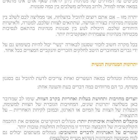
מביטים על המודלים של מנהיגות ניתן לראות שאף אדם אינו מתאים
במאה אחוז למודל, ולרוב מנהלים משלבים בין כמה סגנונות.
יתרה מזו – אם אתם רוצים להוביל בהצלחה, אני ממליצה לכם לשלב בין
סגנונות מנהיגות בצורה גמישה, שתתאים לצוות שלכם, למטרה, ולאישיות
היחודים שלכם. היכולת לנוע בין סגנונות מנהיגות בהתאם לנסיבות
מבטיחה מנהיגות עוצמתית ואפקטיבית יותר.
בכל מקרה חשוב לזכור שסגנון לכאורה “נשי” יכול להיות בשימוש גם על
ידי גברים המחוברים היטב לחלקים הזכריים והנקביים המצויים בכל אחד.
יתרונות המנהיגות הנשית
מנהלות ומנהלים במאה העשרים ואחת צריכים לדעת להוביל גם בסגנון
משתף,
כך הם מרווחים כמה דברים בעת והעונה אחת:
יוצרים מחויבות ותחושת בעלות ואחריות בקרב הצוות
.
שימו לב שמדובר
כאן בשלושה יתרונות שונים, המחויבות הגוברת של הצוות למשימה,
הבעלות של הצוות על המיזם או הארגון, וכמובן לקיחת האחריות – על
התוצאות.
מקבלים החלטות איכותיות יותר
:
מנהלים דמוקרטים אוספים את החכמה
הקולקטיבית של הקבוצה ובדרך זו מתקבלות החלטות טובות יותר.
שומרים על האנרגיות לדברים החשובים
:
מנהלים משתפים יכולים גם
לנוח
ממעשה המנהיגות
(שהוא מעייף כשלעצמו)