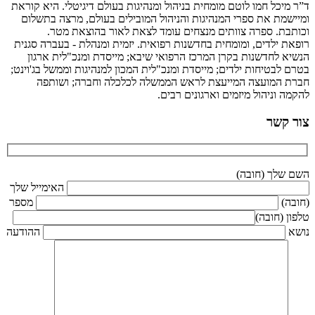
ד”ר מיכל חמו לוטם מומחית בניהול ומנהיגות בעולם דיגיטלי. היא קוראת
ומיישמת את ספרי המנהיגות והניהול המובילים בעולם, מרצה בתשלום
וכותבת. ספרה צוותים מנצחים עומד לצאת לאור בהוצאת מטר.
רופאת ילדים, ומומחית בחדשנות רפואית. יזמית ומנהלת - בעברה סגנית
הנשיא לחדשנות בקרן המרכז הרפואי שיבא; מייסדת ומנכ"לית ארגון
בטרם לבטיחות ילדים; מייסדת ומנכ"לית המכון למנהיגות וממשל בג'וינט;
חברת המועצה המייעצת לראש הממשלה לכלכלה וחברה; ושותפה
להקמה וניהול מיזמים וארגונים רבים.
צור קשר
השם שלך (חובה)
האימייל שלך
(חובה)
מספר
טלפון (חובה)
נושא
ההודעה