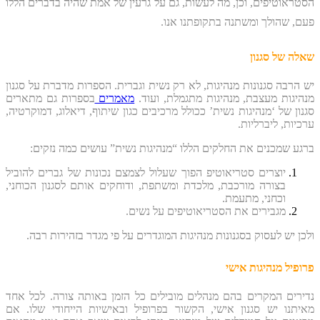
הסטראוטיפים, וכן, מה לעשות, גם על גרעין של אמת שהיה בדברים הללו
פעם, שהולך ומשתנה בתקופתנו אנו.
שאלה של סגנון
יש הרבה סגנונות מנהיגות, לא רק נשית וגברית. הספרות מדברת על סגנון
מנהיגות מעצבת, מנהיגות מתגמלת, ועוד.
מאמרים
בספרות גם מתארים
סגנון של ‘מנהיגות נשית’ ככולל מרכיבים כגון שיתוף, דיאלוג, דמוקרטיה,
ערכיות, ליברליות.
ברגע שמכנים את החלקים הללו “מנהיגות נשית” עושים כמה נזקים:
יוצרים סטריאוטיפ הפוך שעלול לצמצם נכונות של גברים להוביל
בצורה מורכבת, מלכדת ומשתפת, ודוחקים אותם לסגנון הכוחני,
וכחני, מתעמת.
מגבירים את הסטריאוטיפים על נשים.
ולכן יש לעסוק בסגנונות מנהיגות המוגדרים על פי מגדר בזהירות רבה.
פרופיל מנהיגות אישי
נדירים המקרים בהם מנהלים מובילים כל הזמן באותה צורה. לכל אחד
מאיתנו יש סגנון אישי, הקשור בפרופיל ובאישיות הייחודי שלו. אם