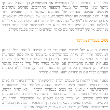
המחויבות ותחושת הבעלות
מגבירות את האימפקט
,
כך המנהל המשתף
מייצר שינוי בדרך של מעגלי השפעה מתרחבים.
מנהלים
משתפים
מגבשים סביבם נבחרת של מנהיגים שותפי חזון, ופועלים יחד
עמה
.
ואגב הנבחרת הזו יכולה ליצור מעגל שני של עשרות ומאות אנשים.
אם כך
לחלקים ה”נשיים” במנהיגות יש יתרונות וערכים מוספים אדירים
לעולמנו. הסוגייה המעניינת כאן היא איך להטמיעם יותר ויותר בקרב
מנהיגים, או איך לבחור מנהיגים כאלה, שיודעים להוביל בסגנון משולב.
נשים בעמדות מנהיגות
בחינת הנושא של “נשים מנהיגות” אינה צריכה לעסוק כלל בסגנון
המנהיגות שלהן לפי מגדר, כמו שלרוב איננו מנתחים את סגנון המנהיגות
הגברי או הנשי של ביבי נתניהו. היא כן צריכה לתת ביטוי לכך שנשים
בעמדות הנהגה מתמודדות עם אתגר בסדר גודל גדול בהרבה מאשר
גברים. הן נשפטות על מראן, התנהגותן, דבריהן, והכל ללא סלחנות
ופעמים רבות עם אנטגוניזם ומעט מאד אמפתיה.
מצער אותי לראות כי פעמים רבות ה’תלייניות’ הגדולות ביותר הן נשים
אחרות.בעיית מיעוט נשים בעמדות הנהגה פוליטית היא משמעותית
וחשובה,לעתיד עולמנו. בלי נשים בעמדות הובלה – לא תהיה קדמה,
הסיכוי לשלום פוחד, וכמובן נשים בעמדות הנהגה מביאות ערכים עסקיים
וניהוליים מוכחים. יש צורך במבט מעמיק אל המורכבות, היתרונות,
הקשיים, והעמקת העיסוק בשאלות של תקרות זכוכית, וכמה מהן פנימיות,
מצוק זכוכית ואפלייה, וכיצד, בשם שמיים, מתקנים את זה?