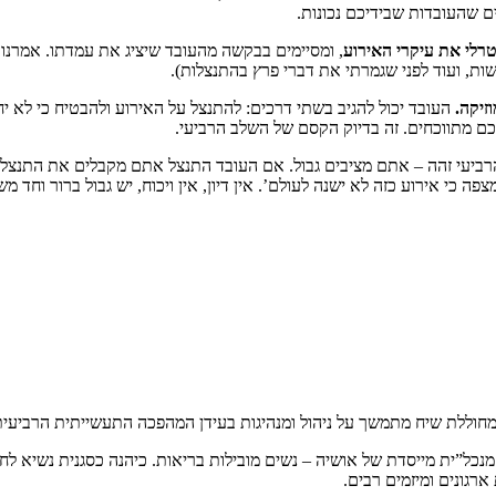
ם שהעובדות שבידיכם נכונות.
טרלי את עיקרי האירוע
, ומסיימים בבקשה מהעובד שיציג את עמדתו. אמרנו
ות, ועוד לפני שגמרתי את דברי פרץ בהתנצלות).
זיקה.
העובד יכול להגיב בשתי דרכים: להתנצל על האירוע ולהבטיח כי לא י
ם מתווכחים. זה בדיוק הקסם של השלב הרביעי.
רביעי זהה – אתם מציבים גבול. אם העובד התנצל אתם מקבלים את התנצלו
 כי אירוע כזה לא ישנה לעולם’. אין דיון, אין ויכוח, יש גבול ברור וחד מש
מחוללת שיח מתמשך על ניהול ומנהיגות בעידן המהפכה התעשייתית הרביעית
מנכל”ית מייסדת של אושיה – נשים מובילות בריאות. כיהנה כסגנית נשיא לח
רגונים ומיזמים רבים.