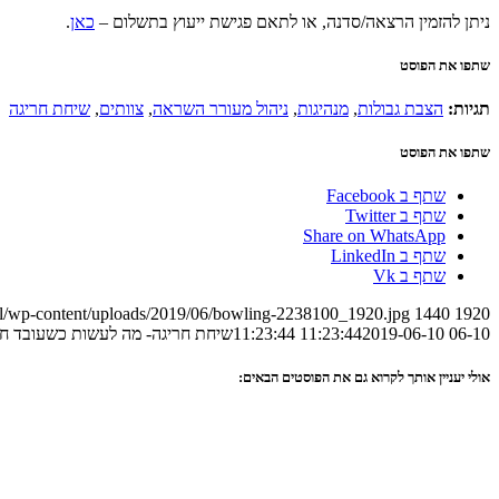
ניתן להזמין הרצאה/סדנה, או לתאם פגישת ייעוץ בתשלום –
כאן
.
שתפו את הפוסט
תגיות:
הצבת גבולות
,
מנהיגות
,
ניהול מעורר השראה
,
צוותים
,
שיחת חריגה
שתפו את הפוסט
שתף ב Facebook
שתף ב Twitter
Share on WhatsApp
שתף ב LinkedIn
שתף ב Vk
.il/wp-content/uploads/2019/06/bowling-2238100_1920.jpg
1440
1920
06-10 11:23:44
2019-06-10 11:23:44
שיחת חריגה- מה לעשות כשעובד חו
אולי יעניין אותך לקרוא גם את הפוסטים הבאים: