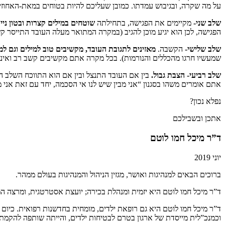
על מה שקרה, ובגיבוש עמדתו. כמובן שעליכם להיות בטוחים במאת-האחוזי
שלב שני-
מקיימים את הפגישה, בתחילתה
שוטחים במילים קצרות ובטון ניי
הפגישה, לכן הוא יגיע מוכן להגיב (במקרה המתואר מעלה העובד התייסר קש
שלב שלישי-
הקשבה.
מאזינים לתגובת העובד, מקשיבים טוב למילים וגם למו
שמעשיו חרגו מהכללים והנורמות). בכל מקרה אתם מקשיבים קשב רב ואינכ
שלב רביעי- הצבת גבול.
בין אם העובד התנצל ובין אם הוא התווכח השלב ה
אתם אומרים משהו בסגנון “אני מבין שיש לנו אי הסכמה, יחד עם זאת אני מצפה
נפלא נכון?
אתכן ובשבילכם
ד”ר מיכל חמו לוטם
יוני 2019
ברוכים הבאים למנהיגות ואושר, מגזין הניהול והמנהיגות בעולם ממהר.
ד”ר מיכל חמו לוטם היא יזמית ומנהלת בכירה; יועצת אסטרטגית, ומרצה ה
ד”ר מיכל חמו לוטם היא גם רופאת ילדים, מומחית בחדשנות רפואית. כיום 
וכמנכ”לית מייסדת של ארגון בטרם לבטיחות ילדים, והייתה שותפה להקמת א