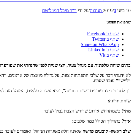
10 ביוני 2019
0 תגובות
/
/
על ידי
ד"ר מיכל חמו לוטם
שתפו את הפוסט
שתף ב Facebook
שתף ב Twitter
Share on WhatsApp
שתף ב LinkedIn
שתף ב Vk
בתום שיחה טלפונית עם מנהל צעיר, חצי שנייה לפני שהנחתי את שפורפרת ה
לא ידעתי דבר על שלבי התפתחות צוות, על גדילה מואצת של ארגונים, וודאי
“ליישר” עובד שסרח.
כך למדתי כיצד עורכים “שיחת חריגה”, והיא עשתה פלאים, המנהל הזה לא 
שיחת חריגה:
מתי?
כשמתרחש אירוע שדורש הצבת גבול לעובד.
איך?
בתהליך הכולל כמה שלבים:
שלב ראשון- קובעים פגישה
שאינה חלק משגרות הניהול, ואומרים לעובד ב