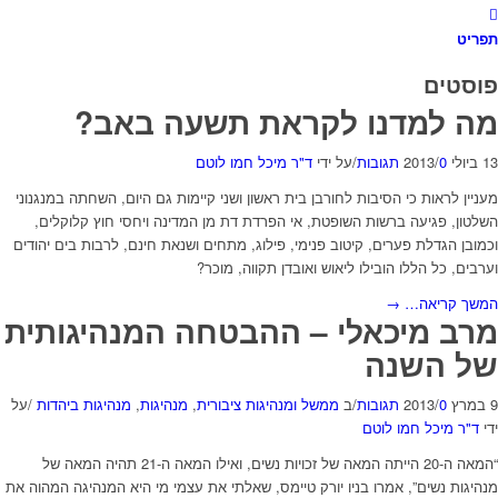
תפריט
פוסטים
מה למדנו לקראת תשעה באב?
13 ביולי 2013
0 תגובות
/
/
על ידי
ד"ר מיכל חמו לוטם
מעניין לראות כי הסיבות לחורבן בית ראשון ושני קיימות גם היום, השחתה במנגנוני
השלטון, פגיעה ברשות השופטת, אי הפרדת דת מן המדינה ויחסי חוץ קלוקלים,
וכמובן הגדלת פערים, קיטוב פנימי, פילוג, מתחים ושנאת חינם, לרבות בים יהודים
וערבים, כל הללו הובילו ליאוש ואובדן תקווה, מוכר?
המשך קריאה…
→
מרב מיכאלי – ההבטחה המנהיגותית
של השנה
9 במרץ 2013
0 תגובות
/
/
ב
ממשל ומנהיגות ציבורית
,
מנהיגות
,
מנהיגות ביהדות
/
על
ידי
ד"ר מיכל חמו לוטם
“המאה ה-20 הייתה המאה של זכויות נשים, ואילו המאה ה-21 תהיה המאה של
מנהיגות נשים”, אמרו בניו יורק טיימס, שאלתי את עצמי מי היא המנהיגה המהוה את