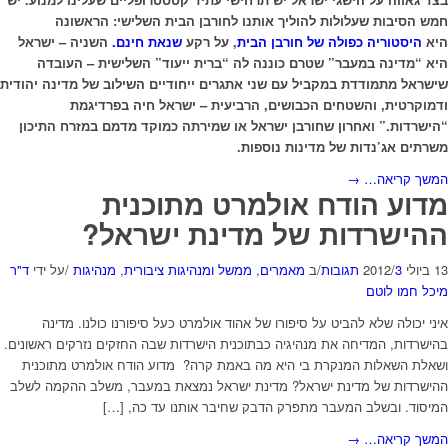
חמש הסיבות שעלולות להוליך אותנו לחורבן הבית השלישי: הראשונה
היא
היסטוריה כפולה של חורבן הבית
, על רקע
שנאת חינם.
השניה – ישראל
היא “מדינה במעבר” שטרם כוננה לה “ברית ייעוד” השלישית – העובדה
שישראל מתמודדת במקביל עם שני אתגרים ייחודיים השילוב של מדינה יהודית
ודמוקרטית, והשטחים הכבושים, הרביעית – ישראל חיה בפרדיגמת
“הישרדות.” ואחרון שחורבן ישראל או שמירתה כמוקד מדמם במזרח התיכון
משרתים אג’נדות של מדינות נוספות.
המשך קריאה…
→
מדוע הודח אולמרט מתוכנית
ההישרדות של מדינת ישראל?
13 ביולי 2012
3 תגובות
/
/
ב
מאמרים
,
ממשל ומנהיגות ציבורית
,
מנהיגות
/
על ידי
ד"ר
מיכל חמו לוטם
איני יכולה שלא להביט על סיפורו של אהוד אולמרט כעל סיפורנו כולנו. מדינה
בהישרדות, המדיחה את מנהיגיה כבתוכנית הישרדות שבה החזקים נזרקים ראשונים.
ושאלת השאלות המנקרת בי היא מה באמת קרה? מדוע הודח אולמרט מתוכנית
ההישרדות של מדינת ישראל? מדינת ישראל נמצאת במעבר, משלב ההקמה לשלב
המיסוד. ובשלב המעבר מתפרק הדבק שחיבר אותנו עד כה, […]
המשך קריאה…
→