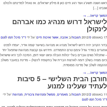
ראש השנה תשע”ג ועוד רגע חיים כאן 8 מיליון ישראלים. אז נאחל למדינתנו ולכולנו
שנביט […]
המשך קריאה…
→
לישראל דרוש מנהיג כמו אברהם
לינקולן
17 באוגוסט 2012
0 תגובות
/
/
ב
אהבה
,
אושר ואיכות חיים
/
על ידי
ד"ר מיכל חמו לוטם
בדור הקרוב יהיה דרוש לישראל מנהיג או מנהיגה בשיעור קומה אדיר, יעמדו לפנינו
אתגרים בסדרי גודל עימם טרם התמודדנו. תידרש גם קבוצת מנהיגות שתפעל יחד
– שתכלול נשים וגברים בעלי יכולות הובלה וניווט יוצאי דופן, הסיבה לכך היא שישראל
כיום מצויה בשלב דומה לארצות הברית של בתקופת לינקולן – מדינת במעבר משלב
ההקמה לשלב של מדינה ממוסדת.
המשך קריאה…
→
חורבן הבית השלישי – 5 סיבות
לעתיד שעלינו למנוע
11 באוגוסט 2012
2 תגובות
/
/
ב
מאמרים
,
ממשל ומנהיגות ציבורית
,
מנהיגות
/
על ידי
ד"ר מיכל חמו לוטם
בצד גאווה על הישגי ישראל יש תרחישי עתיד קטסטרופליים שעלינו למנוע. יש