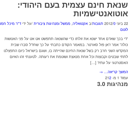
שנאת חינם עצמית בעם היהודי:
אוטואנטישמיות
22 ביוני 2012
0 תגובות
/
/
ב
אקטואליה
,
ממשל ומנהיגות ציבורית
/
על ידי
ד"ר מיכל חמו
לוטם
“די בכך שאדם אחד ישנא את זולתו כדי שהשנאה תתפשט אט אט על פני האנושות
כולה” אמר ז’אן פול סארטר. במאמר הקודם כתבתי על כך שחז”ל סברו שבית
המקדש השני חרב רק בשל שנאת החינם שהייתה בו, ושגם בישראל כיום התפצלנו
לתתי שבטים וקבוצות וכל אחת מנאצת ושוטמת את רעותה. לטענתי זהו האיום
האסטרטגי על עתיד […]
המשך קריאה…
→
עמוד 1 מ- 2
2
1
מנהיגות 3.0