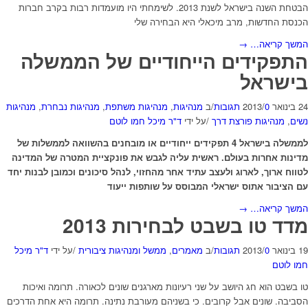
הבטחת השנה בישראל לשנת 2013. לשימחתי היו מועמדות רבות בקרב חברות
הכנסת החדשות, מרב מיכאלי היא הבחירה שלי
המשך קריאה…
→
התפקידים הייחודיים של הממשלה
בישראל
24 בינואר 2013
0 תגובות
/
/
ב
מנהיגות
,
מנהיגות משתפת
,
מנהיגות נבחרת
,
מנהיגות
נשים
,
מנהיגות פורצת דרך
/
על ידי
ד"ר מיכל חמו לוטם
לממשלה בישראל 4 תפקידים ייחודיים או מובחנים בהשוואה לממשלות של
מדינות אחרות בעולם. ראשית עליה לגבש את פונקציית המטרה של המדינה
לטווח ארוך, לארוג ולעצב עתיד אחר מהחזוי, לנהל סיכונים וכמובן
לבנות יחד
עם הציבור אתוס ישראלי המבוסס על שותפות ייעוד
המשך קריאה…
→
מדד טו בשבט לבחירות 2013
19 בינואר 2013
0 תגובות
/
/
ב
מאמרים
,
ממשל ומנהיגות ציבורית
/
על ידי
ד"ר מיכל
חמו לוטם
טו בשבט הוא חג היושב על שני רעיונות מארגנים שונים לכאורה. תרומה ואיכות
הסביבה. שונים אבל קרובים. כי בשניהם מעורבת נתינה. תרומה היא אחת הדרכים