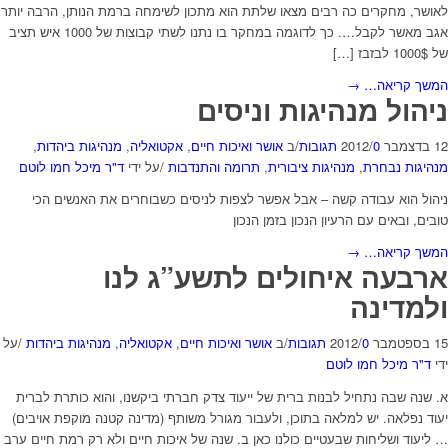
לאושר, מחקרים כה רבים מצאו שלתת הוא מתכון לשימחה ברמת הנותן, הרבה יותר
אגב מאשר לקבל…. כך לדוגמה במחקר בו נתנו לשתי קבוצות של 1000 איש תציב
של 1000$ לבזבז […]
המשך קריאה…
→
ניהול מנהיגות וניסים
12 בדצמבר 2012
0 תגובות
/
/
ב
אושר ואיכות חיים
,
אקטואליה
,
מנהיגות ביהדות
,
מנהיגות נבחרת
,
מנהיגות ציבורית
,
תרומה והתנדבות
/
על ידי
ד"ר מיכל חמו לוטם
ניהול הוא עבודה קשה – אבל אפשר לצפות לניסים כשבוחרים את האנשים הכי
טובים, ובאים עם הרעיון הנכון בזמן הנכון
המשך קריאה…
→
ארבעה איחולים לתשע”ג לנו
ולמדינה
15 בספטמבר 2012
0 תגובות
/
/
ב
אושר ואיכות חיים
,
אקטואליה
,
מנהיגות ביהדות
/
על
ידי
ד"ר מיכל חמו לוטם
א. שנה שבה נתחיל לבנות ברית של ייעוד צדק חברתי ביקשנו, והוא כותרת לברית
יעוד נפלאה. יש למלאה בתוכן, ולעבור מגורל משותף (מדינה קטנה מוקפת אויבים)
… ליעוד ושליחות שבעטיים כולנו כאן ב. שנה של איכות חיים ולא רק רמת חיים ערב