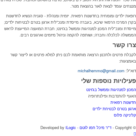
מנצחים עומד לצאת לאור בהוצאת מטר.
רופאת ילדים ומומחית בחדשנות רפואית. יזמית ומנהלת - סגנית הנשיא לחדשנות
בקרן המרכז הרפואי שיבא, בעברה מייסדת ומנכ"לית ארגון בטרם לבטיחות ילדים;
מייסדת ומנכ"לית המכון למנהיגות וממשל בג'וינט; חברת המועצה המייעצת לראש
הממשלה לכלכלה וחברה; ושותפה להקמה וניהול מיזמים וארגונים רבים.
צרו קשר
לקבלת פרטים ולתכנון הרצאה מותאמת לכם ניתן למלא פרטים או לייצור קשר
באמצעות:
דוא"ל:
michalhemmo@gmail.com
פעילויות נוספות שלי
המכון למנהיגות וממשל בג'וינט
האגף להתנדבות ופילנתרופיה
חדשנות רפואית
ארגון בטרם לבטיחת ילדים
קליניקה פלוס
© ‫Copyright -
ד"ר מיכל חמו לוטם
- Developed by
iLogic