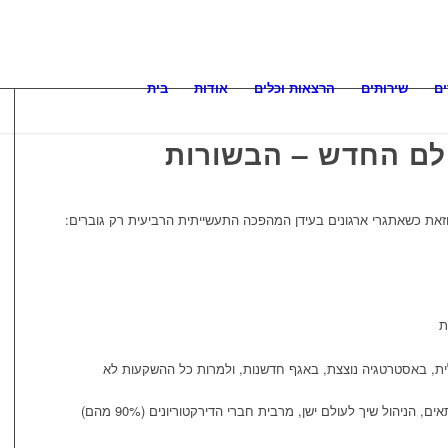
ם
שירותים
הרצאות וכלים
אודות
בית
ולם החדש – הבשורות
זאת כשאתגרי ארגונים בעידן המהפכה התעשייתית הרביעית רק גוברים:
ת
ית, באסטרטגיה נוצצת, באגף חדשנות, ולמרות כל ההשקעות לא
כי הארגון לא בנוי נכון, המודל העסקי לא מתאים, הניהול שיך לעולם ישן, מרבית חברי הדירקטוריונים (90% מהם)