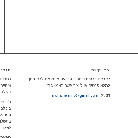
צרו קשר
מנהיג
לקבלת פרטים ולתכנון הרצאה מותאמת לכם ניתן
כתבות, 
למלא פרטים או לייצור קשר באמצעות:
שינויים
בעולם.
דוא"ל:
michalhemmo@gmail.com
ד”ר מיכ
בעולם 
המנהיג
בתשלום
לצאת ל
רופאת 