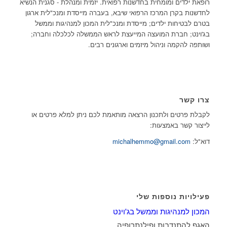
רופאת ילדים ומומחית בחדשנות רפואית. יזמית ומנהלת - סגנית הנשיא
לחדשנות בקרן המרכז הרפואי שיבא, בעברה מייסדת ומנכ"לית ארגון
בטרם לבטיחות ילדים; מייסדת ומנכ"לית המכון למנהיגות וממשל
בג'וינט; חברת המועצה המייעצת לראש הממשלה לכלכלה וחברה;
ושותפה להקמה וניהול מיזמים וארגונים רבים.
צרו קשר
לקבלת פרטים ולתכנון הרצאה מותאמת לכם ניתן למלא פרטים או
לייצור קשר באמצעות:
דוא"ל:
michalhemmo@gmail.com
פעילויות נוספות שלי
המכון למנהיגות וממשל בג'וינט
האגף להתנדבות ופילנתרופיה