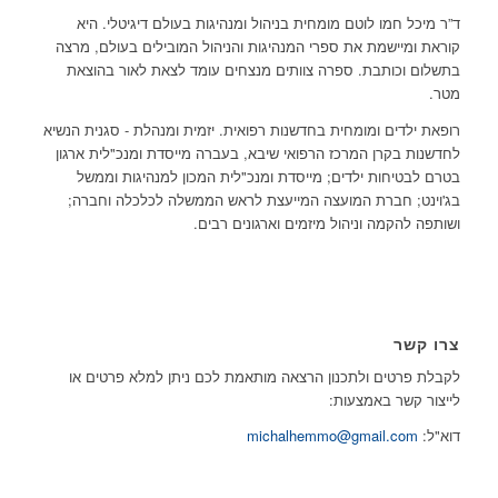
ד”ר מיכל חמו לוטם מומחית בניהול ומנהיגות בעולם דיגיטלי. היא
קוראת ומיישמת את ספרי המנהיגות והניהול המובילים בעולם, מרצה
בתשלום וכותבת. ספרה צוותים מנצחים עומד לצאת לאור בהוצאת
מטר.
רופאת ילדים ומומחית בחדשנות רפואית. יזמית ומנהלת - סגנית הנשיא
לחדשנות בקרן המרכז הרפואי שיבא, בעברה מייסדת ומנכ"לית ארגון
בטרם לבטיחות ילדים; מייסדת ומנכ"לית המכון למנהיגות וממשל
בג'וינט; חברת המועצה המייעצת לראש הממשלה לכלכלה וחברה;
ושותפה להקמה וניהול מיזמים וארגונים רבים.
צרו קשר
לקבלת פרטים ולתכנון הרצאה מותאמת לכם ניתן למלא פרטים או
לייצור קשר באמצעות:
דוא"ל:
michalhemmo@gmail.com