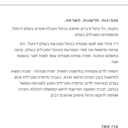
מנהיגות. חדשנות. השראה.
כתבות, כלי ניהול ודברים חדשים בניהול והובלת שינויים בעולם דיגיטלי,
מהמומחים המובילים בעולם.
ד”ר מיכל חמו לוטם מומחית בניהול ומנהיגות בעולם דיגיטלי. היא
קוראת ומיישמת את ספרי המנהיגות והניהול המובילים בעולם, מרצה
בתשלום וכותבת. ספרה צוותים מנצחים עומד לצאת לאור בהוצאת
מטר.
רופאת ילדים ומומחית בחדשנות רפואית. יזמית ומנהלת - סגנית הנשיא
לחדשנות בקרן המרכז הרפואי שיבא, בעברה מייסדת ומנכ"לית ארגון
בטרם לבטיחות ילדים; מייסדת ומנכ"לית המכון למנהיגות וממשל
בג'וינט; חברת המועצה המייעצת לראש הממשלה לכלכלה וחברה;
ושותפה להקמה וניהול מיזמים וארגונים רבים.
צרו קשר