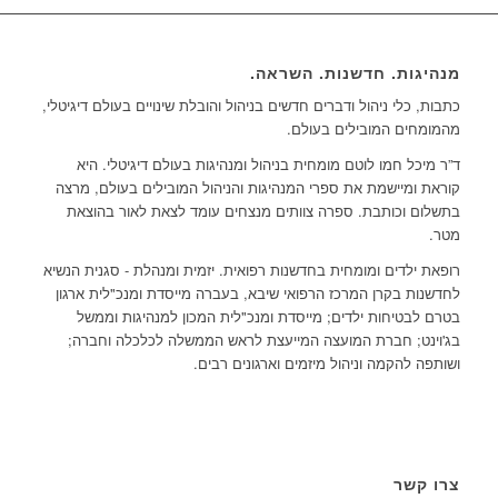
מנהיגות. חדשנות. השראה.
כתבות, כלי ניהול ודברים חדשים בניהול והובלת שינויים בעולם דיגיטלי,
מהמומחים המובילים בעולם.
ד”ר מיכל חמו לוטם מומחית בניהול ומנהיגות בעולם דיגיטלי. היא
קוראת ומיישמת את ספרי המנהיגות והניהול המובילים בעולם, מרצה
בתשלום וכותבת. ספרה צוותים מנצחים עומד לצאת לאור בהוצאת
מטר.
רופאת ילדים ומומחית בחדשנות רפואית. יזמית ומנהלת - סגנית הנשיא
לחדשנות בקרן המרכז הרפואי שיבא, בעברה מייסדת ומנכ"לית ארגון
בטרם לבטיחות ילדים; מייסדת ומנכ"לית המכון למנהיגות וממשל
בג'וינט; חברת המועצה המייעצת לראש הממשלה לכלכלה וחברה;
ושותפה להקמה וניהול מיזמים וארגונים רבים.
צרו קשר